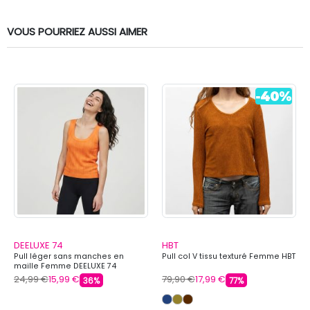
VOUS POURRIEZ AUSSI AIMER
DEELUXE 74
HBT
Pull léger sans manches en
Pull col V tissu texturé Femme HBT
maille Femme DEELUXE 74
24,99 €
15,99 €
79,90 €
17,99 €
36%
77%