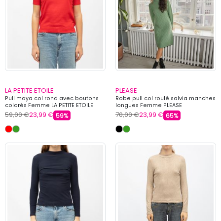
LA PETITE ETOILE
PLEASE
Pull maya col rond avec boutons
Robe pull col roulé salvia manches
colorés Femme LA PETITE ETOILE
longues Femme PLEASE
59,00 €
23,99 €
70,00 €
23,99 €
59%
65%