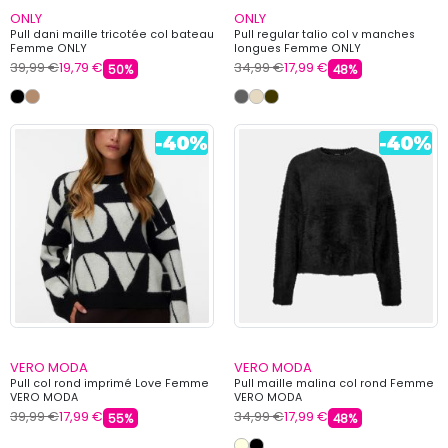
ONLY
ONLY
Pull dani maille tricotée col bateau
Pull regular talio col v manches
Femme ONLY
longues Femme ONLY
39,99 €
19,79 €
34,99 €
17,99 €
50%
48%
VERO MODA
VERO MODA
Pull col rond imprimé Love Femme
Pull maille malina col rond Femme
VERO MODA
VERO MODA
39,99 €
17,99 €
34,99 €
17,99 €
55%
48%