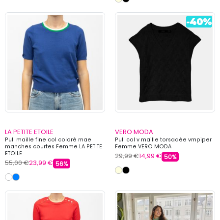
LA PETITE ETOILE
VERO MODA
Pull maille fine col coloré mae
Pull col v maille torsadée vmpiper
manches courtes Femme LA PETITE
Femme VERO MODA
ETOILE
29,99 €
14,99 €
50%
55,00 €
23,99 €
56%