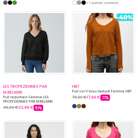
+ 1 autres couleurs
LES TROPEZIENNES PAR
HBT
Pull col V tissu texturé Femme HBT
M.BELARBI
79,90 €
17,99 €
Pull redortiers Femme LES
77%
TROPEZIENNES PAR M.BELARBI
49,00 €
23,99 €
51%