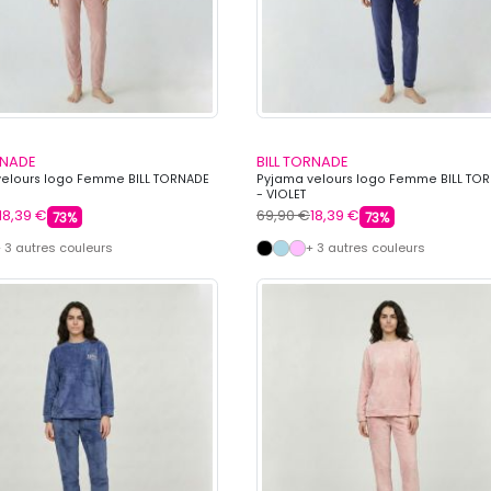
RNADE
BILL TORNADE
elours logo Femme BILL TORNADE
Pyjama velours logo Femme BILL TO
- VIOLET
18,39 €
69,90 €
18,39 €
73%
73%
 3 autres couleurs
+ 3 autres couleurs