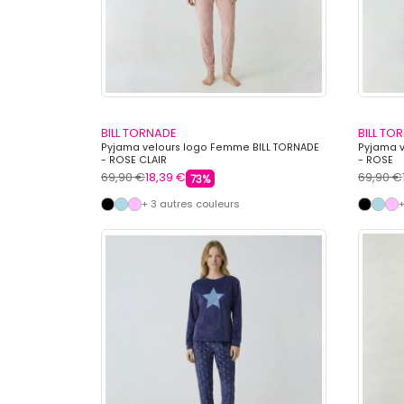
BILL TORNADE
BILL TO
Pyjama velours logo Femme BILL TORNADE
Pyjama v
- ROSE CLAIR
- ROSE
69,90 €
18,39 €
69,90 €
73%
+ 3 autres couleurs
+