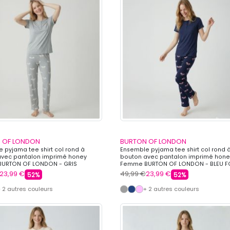
 OF LONDON
BURTON OF LONDON
 pyjama tee shirt col rond à
Ensemble pyjama tee shirt col rond 
avec pantalon imprimé honey
bouton avec pantalon imprimé hone
URTON OF LONDON - GRIS
Femme BURTON OF LONDON - BLEU 
23,99 €
49,99 €
23,99 €
52%
52%
 2 autres couleurs
+ 2 autres couleurs