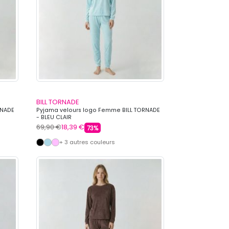
BILL TORNADE
RNADE
Pyjama velours logo Femme BILL TORNADE
- BLEU CLAIR
69,90 €
18,39 €
73%
+ 3 autres couleurs