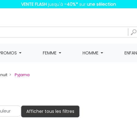
VENTE FLASH
jusqu'à
-40%
*
sur
une sélection
PROMOS
FEMME
HOMME
ENFA
nuit
Pyjama
Afficher tous les filtres