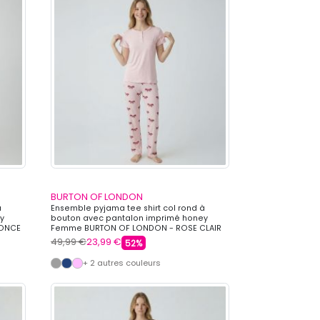
BURTON OF LONDON
à
Ensemble pyjama tee shirt col rond à
y
bouton avec pantalon imprimé honey
FONCE
Femme BURTON OF LONDON - ROSE CLAIR
49,99 €
23,99 €
52%
+ 2 autres couleurs