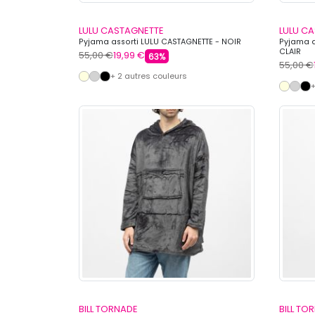
LULU CASTAGNETTE
LULU C
Pyjama assorti LULU CASTAGNETTE - NOIR
Pyjama a
CLAIR
55,00 €
19,99 €
63%
55,00 €
+ 2 autres couleurs
+
BILL TORNADE
BILL TO