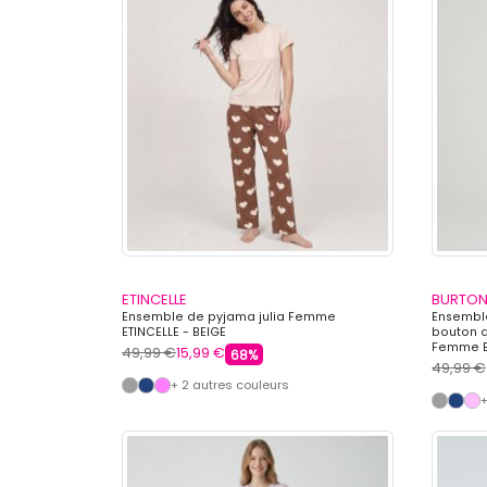
ETINCELLE
BURTON
Ensemble de pyjama julia Femme
Ensemble
ETINCELLE - BEIGE
bouton 
Femme B
49,99 €
15,99 €
68%
49,99 €
+ 2 autres couleurs
+