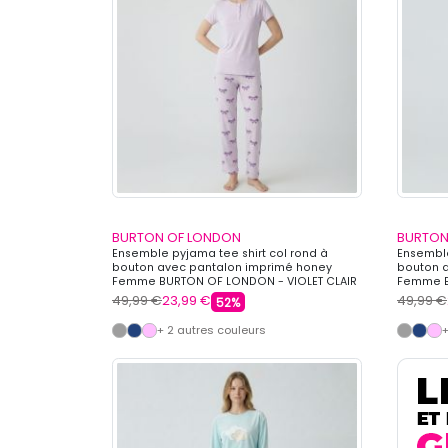
BURTON OF LONDON
BURTON
Ensemble pyjama tee shirt col rond à
Ensemble
bouton avec pantalon imprimé honey
bouton 
Femme BURTON OF LONDON - VIOLET CLAIR
Femme B
49,99 €
23,99 €
49,99 €
52%
+ 2 autres couleurs
+