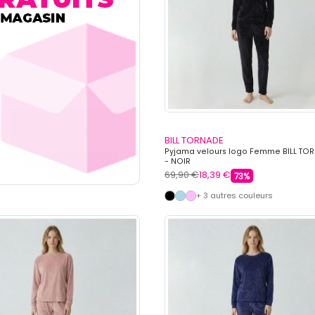
BILL TORNADE
Pyjama velours logo Femme BILL TO
- NOIR
69,90 €
18,39 €
73%
+ 3 autres couleurs