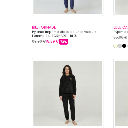
BILL TORNADE
LULU C
Pyjama imprimé étoile et lunes velours
Pyjama a
Femme BILL TORNADE - BLEU
55,00 €
69,90 €
18,39 €
73%
+