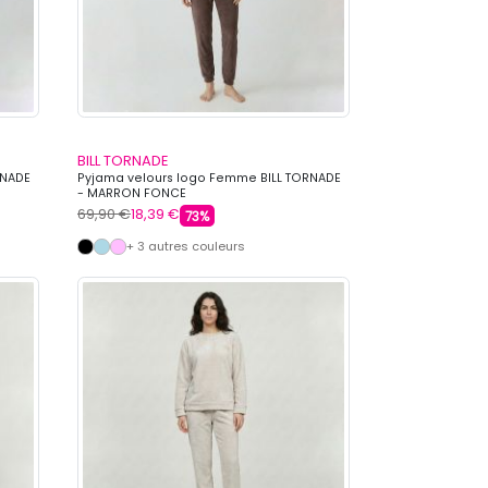
BILL TORNADE
RNADE
Pyjama velours logo Femme BILL TORNADE
- MARRON FONCE
69,90 €
18,39 €
73%
+ 3 autres couleurs