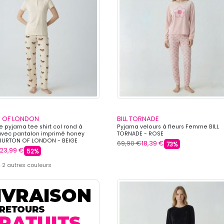
 OF LONDON
BILL TORNADE
 pyjama tee shirt col rond à
Pyjama velours à fleurs Femme BILL
avec pantalon imprimé honey
TORNADE - ROSE
URTON OF LONDON - BEIGE
69,90 €
18,39 €
73%
23,99 €
52%
 2 autres couleurs