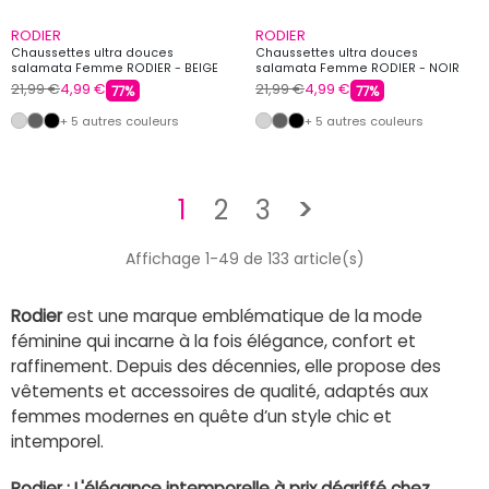
RODIER
RODIER
Chaussettes ultra douces
Chaussettes ultra douces
salamata Femme RODIER - BEIGE
salamata Femme RODIER - NOIR
21,99 €
4,99 €
21,99 €
4,99 €
77%
77%
+ 5 autres couleurs
+ 5 autres couleurs
Suivant
1
2
3
>
Affichage 1-49 de 133 article(s)
Rodier
est une marque emblématique de la mode
féminine qui incarne à la fois élégance, confort et
raffinement. Depuis des décennies, elle propose des
vêtements et accessoires de qualité, adaptés aux
femmes modernes en quête d’un style chic et
intemporel.
Rodier : L'élégance intemporelle à prix dégriffé chez