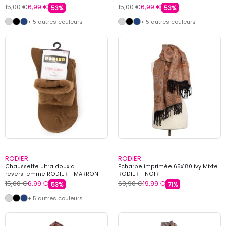
15,00 €
6,99 €
15,00 €
6,99 €
53%
53%
+ 5 autres couleurs
+ 5 autres couleurs
RODIER
RODIER
Chaussette ultra doux a
Echarpe imprimée 65x180 ivy Mixte
reversFemme RODIER - MARRON
RODIER - NOIR
15,00 €
6,99 €
69,90 €
19,99 €
53%
71%
+ 5 autres couleurs