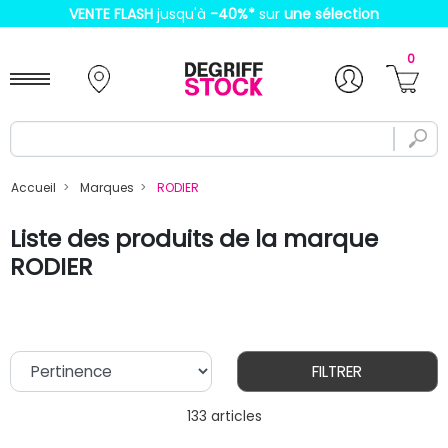
VENTE FLASH
jusqu'à
-40%
*
sur
une sélection
0
Accueil
Marques
RODIER
Liste des produits de la marque
RODIER
FILTRER
133 articles