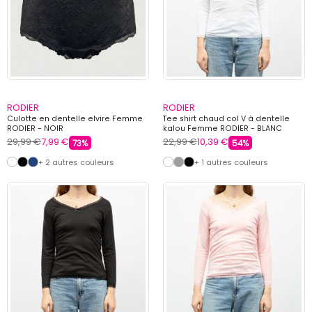
RODIER
RODIER
Culotte en dentelle elvire Femme
Tee shirt chaud col V à dentelle
RODIER - NOIR
kalou Femme RODIER - BLANC
29,99 €
7,99 €
22,99 €
10,39 €
73%
54%
+ 2 autres couleurs
+ 1 autres couleurs