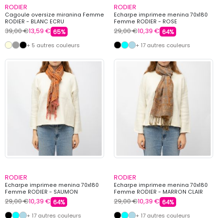
RODIER
RODIER
Cagoule oversize miranina Femme
Echarpe imprimee menina 70x180
RODIER - BLANC ECRU
Femme RODIER - ROSE
39,00 €
13,59 €
29,00 €
10,39 €
65%
64%
+ 5 autres couleurs
+ 17 autres couleurs
RODIER
RODIER
Echarpe imprimee menina 70x180
Echarpe imprimee menina 70x180
Femme RODIER - SAUMON
Femme RODIER - MARRON CLAIR
29,00 €
10,39 €
29,00 €
10,39 €
64%
64%
+ 17 autres couleurs
+ 17 autres couleurs