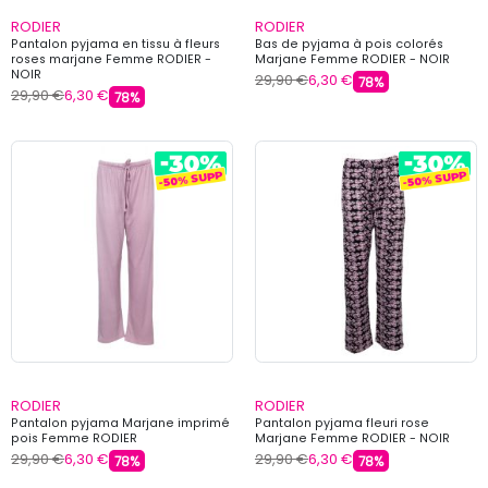
RODIER
RODIER
Pantalon pyjama en tissu à fleurs
Bas de pyjama à pois colorés
roses marjane Femme RODIER -
Marjane Femme RODIER - NOIR
NOIR
29,90 €
6,30 €
78%
29,90 €
6,30 €
78%
RODIER
RODIER
Pantalon pyjama Marjane imprimé
Pantalon pyjama fleuri rose
pois Femme RODIER
Marjane Femme RODIER - NOIR
29,90 €
6,30 €
29,90 €
6,30 €
78%
78%