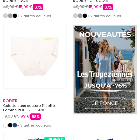
RODIER - NOIR
RODIER - GRIS CLAIR
49,00 €
15,99 €
49,00 €
15,99 €
67%
67%
+ 2 autres couleurs
+ 2 autres couleurs
RODIER
Culotte sans couture Elisette
Femme RODIER - BLANC
19,00 €
5,99 €
68%
+ 3 autres couleurs