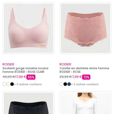
RODIER
RODIER
Soutient gorge invisible lovana
Culotte en dentelle elvire Femme
Femme RODIER - ROSE CLAIR
RODIER - ROSE
40,00 €
17,99 €
29,99 €
7,99 €
55%
73%
+ 3 autres couleurs
+ 2 autres couleurs