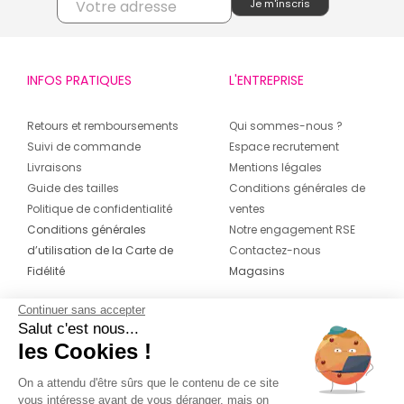
INFOS PRATIQUES
L'ENTREPRISE
Retours et remboursements
Qui sommes-nous ?
Suivi de commande
Espace recrutement
Livraisons
Mentions légales
Guide des tailles
Conditions générales de
Politique de confidentialité
ventes
Conditions générales
Notre engagement RSE
d’utilisation de la Carte de
Contactez-nous
Fidélité
Magasins
Continuer sans accepter
CONTACT
SUIVEZ-NOUS SUR LES
Salut c'est nous...
RÉSEAUX
les Cookies !
04 42 20 78 42
Du lundi au jeudi de 8h30 à 16h30 & le
On a attendu d'être sûrs que le contenu de ce site
vous intéresse avant de vous déranger, mais on
vendredi de 8h30 à 15h30