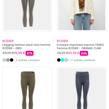
RODIER
RODIER
Legging fashion wear lola Femme
Echarpe imprimee menina 70x180
RODIER - GRIS
Femme RODIER - ORANGE CLAIR
49,00 €
15,99 €
29,00 €
10,39 €
67%
64%
+ 2 autres couleurs
+ 17 autres couleurs