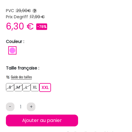
PVC :
29,90€
?
Prix Degriff :
17,99 €
6,30 €
-78%
Couleur :
ROSE
Taille française :
Guide des tailles
S
M
L
XL
S
M
L
XL
XXL
XXL
-
+
Ajouter au panier