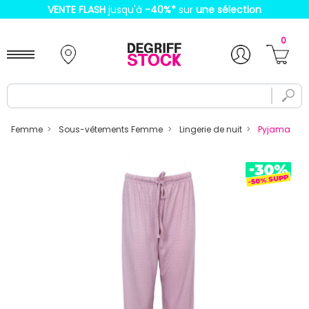
VENTE FLASH
jusqu'à
-40%
*
sur
une sélection
0
Femme
Sous-vêtements Femme
Lingerie de nuit
Pyjama