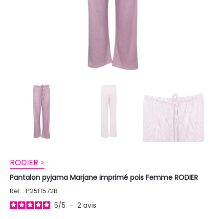
RODIER >
Pantalon pyjama Marjane imprimé pois Femme RODIER
Ref. : P25F1572B
5
/
5
-
2
avis