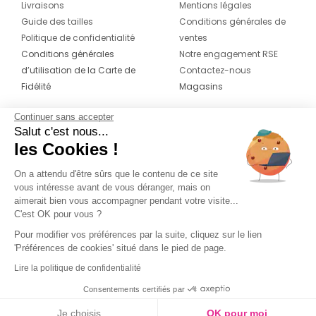
Livraisons
Mentions légales
Guide des tailles
Conditions générales de
Politique de confidentialité
ventes
Conditions générales
Notre engagement RSE
d’utilisation de la Carte de
Contactez-nous
Fidélité
Magasins
Continuer sans accepter
CONTACT
SUIVEZ-NOUS SUR LES
Salut c'est nous...
RÉSEAUX
les Cookies !
04 42 20 78 42
Du lundi au jeudi de 8h30 à 16h30 & le
On a attendu d'être sûrs que le contenu de ce site
vous intéresse avant de vous déranger, mais on
vendredi de 8h30 à 15h30
aimerait bien vous accompagner pendant votre visite...
C'est OK pour vous ?
Pour modifier vos préférences par la suite, cliquez sur le lien
'Préférences de cookies' situé dans le pied de page.
Lire la politique de confidentialité
Consentements certifiés par
Je choisis
OK pour moi