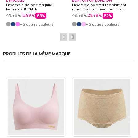
ETINCELLE
BURTON OF LONDON
Ensemble de pyjama julia
Ensemble pyjama tee shirt col
Femme ETINCELLE
rond à bouton avec pantalon
imprimé honey Femme BURTON
49,99 €
15,99 €
49,99 €
23,99 €
68%
52%
OF LONDON
+ 2 autres couleurs
+ 2 autres couleurs
PRODUITS DE LA MÊME MARQUE