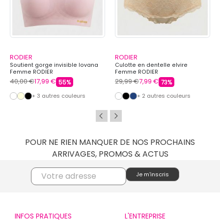
RODIER
RODIER
Soutient gorge invisible lovana
Culotte en dentelle elvire
Femme RODIER
Femme RODIER
40,00 €
17,99 €
29,99 €
7,99 €
55%
73%
+ 3 autres couleurs
+ 2 autres couleurs
POUR NE RIEN MANQUER DE NOS PROCHAINS
ARRIVAGES, PROMOS & ACTUS
INFOS PRATIQUES
L'ENTREPRISE