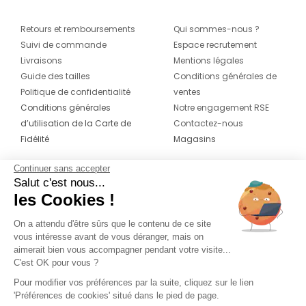
Retours et remboursements
Qui sommes-nous ?
Suivi de commande
Espace recrutement
Livraisons
Mentions légales
Guide des tailles
Conditions générales de
Politique de confidentialité
ventes
Conditions générales
Notre engagement RSE
d’utilisation de la Carte de
Contactez-nous
Fidélité
Magasins
Continuer sans accepter
CONTACT
SUIVEZ-NOUS SUR LES
Salut c'est nous...
RÉSEAUX
les Cookies !
04 42 20 78 42
Du lundi au jeudi de 8h30 à 16h30 & le
On a attendu d'être sûrs que le contenu de ce site
vous intéresse avant de vous déranger, mais on
vendredi de 8h30 à 15h30
aimerait bien vous accompagner pendant votre visite...
C'est OK pour vous ?
Pour modifier vos préférences par la suite, cliquez sur le lien
'Préférences de cookies' situé dans le pied de page.