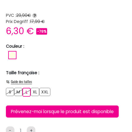
PVC :
29,90€
?
Prix Degriff :
17,99 €
6,30 €
-78%
Couleur :
BLANC ECRU
Taille française :
Guide des tailles
S
M
XL
XXL
S
M
L
XL
XXL
L
Prévenez-moi lorsque le produit est disponible
-
+