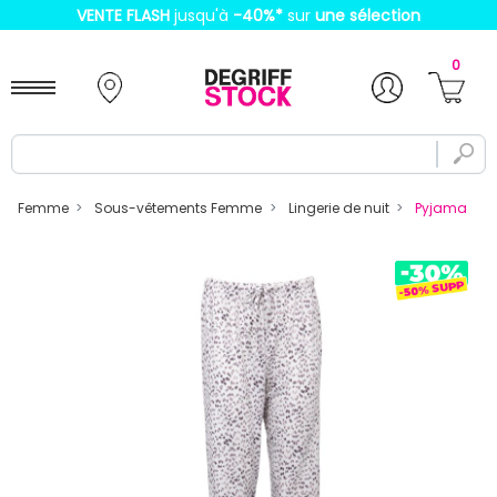
VENTE FLASH
jusqu'à
-40%
*
sur
une sélection
0
Femme
Sous-vêtements Femme
Lingerie de nuit
Pyjama