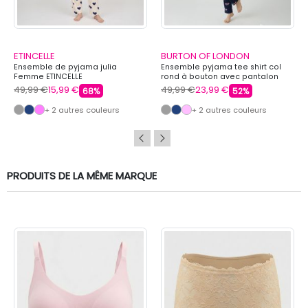
ETINCELLE
BURTON OF LONDON
Ensemble de pyjama julia
Ensemble pyjama tee shirt col
Femme ETINCELLE
rond à bouton avec pantalon
imprimé honey Femme BURTON
49,99 €
15,99 €
49,99 €
23,99 €
68%
52%
OF LONDON
+ 2 autres couleurs
+ 2 autres couleurs
PRODUITS DE LA MÊME MARQUE