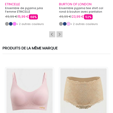
ETINCELLE
BURTON OF LONDON
Ensemble de pyjama julia
Ensemble pyjama tee shirt col
Femme ETINCELLE
rond à bouton avec pantalon
imprimé honey Femme BURTON
49,99 €
15,99 €
49,99 €
23,99 €
68%
52%
OF LONDON
+ 2 autres couleurs
+ 2 autres couleurs
PRODUITS DE LA MÊME MARQUE