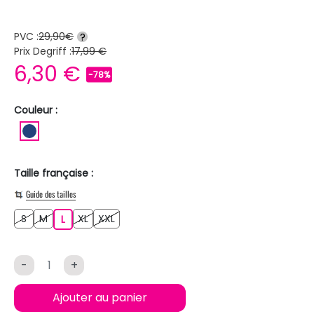
PVC :
29,90€
?
Prix Degriff :
17,99 €
6,30 €
-78%
Couleur :
BLEU FONCE
Taille française :
Guide des tailles
S
M
XL
XXL
S
M
L
XL
XXL
L
-
+
Ajouter au panier