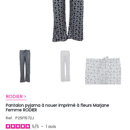
RODIER >
Pantalon pyjama à nouer imprimé à fleurs Marjane
Femme RODIER
Ref. : P25F1572J
5
/
5
-
1
avis