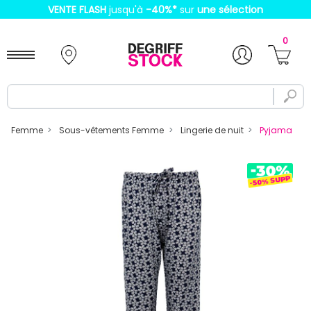
VENTE FLASH
jusqu'à
-40%
*
sur
une sélection
0
Femme
Sous-vêtements Femme
Lingerie de nuit
Pyjama