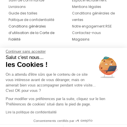
Suivi de commande
Espace recrutement
Livraisons
Mentions légales
Guide des tailles
Conditions générales de
Politique de confidentialité
ventes
Conditions générales
Notre engagement RSE
d’utilisation de la Carte de
Contactez-nous
Fidélité
Magasins
Continuer sans accepter
CONTACT
SUIVEZ-NOUS SUR LES
Salut c'est nous...
RÉSEAUX
les Cookies !
04 42 20 78 42
Du lundi au jeudi de 8h30 à 16h30 & le
On a attendu d'être sûrs que le contenu de ce site
vous intéresse avant de vous déranger, mais on
vendredi de 8h30 à 15h30
aimerait bien vous accompagner pendant votre visite...
C'est OK pour vous ?
Pour modifier vos préférences par la suite, cliquez sur le lien
'Préférences de cookies' situé dans le pied de page.
Lire la politique de confidentialité
Consentements certifiés par