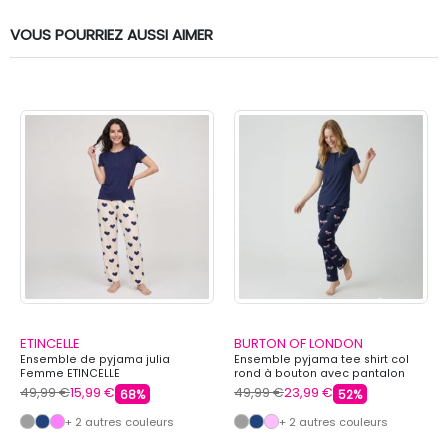
VOUS POURRIEZ AUSSI AIMER
ETINCELLE
BURTON OF LONDON
Ensemble de pyjama julia
Ensemble pyjama tee shirt col
Femme ETINCELLE
rond à bouton avec pantalon
imprimé honey Femme BURTON
49,99 €
15,99 €
49,99 €
23,99 €
68%
52%
OF LONDON
+ 2 autres couleurs
+ 2 autres couleurs