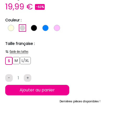
19,99 €
-63%
Couleur :
BLANC ECRU
GRIS CLAIR
NOIR
BLEU
ROSE CLAIR
Taille française :
Guide des tailles
M
L/XL
S
M
L/XL
S
-
+
Ajouter au panier
Dernières pièces disponibles !