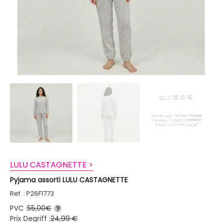
LULU CASTAGNETTE >
Pyjama assorti LULU CASTAGNETTE
Ref. : P26F1773
PVC :
55,00€
?
Prix Degriff :
24,99 €