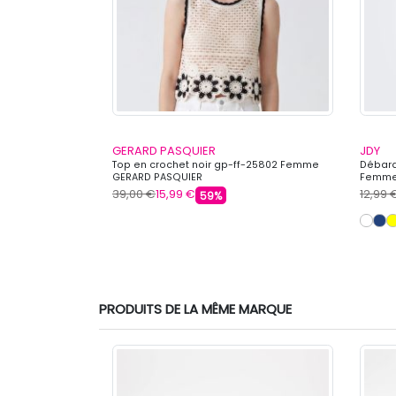
.BELARBI
GERARD PASQUIER
JDY
turé mayabay
Top en crochet noir gp-ff-25802 Femme
Débard
AR M.BELARBI
GERARD PASQUIER
Femme
39,00 €
15,99 €
12,99 
59%
s
PRODUITS DE LA MÊME MARQUE