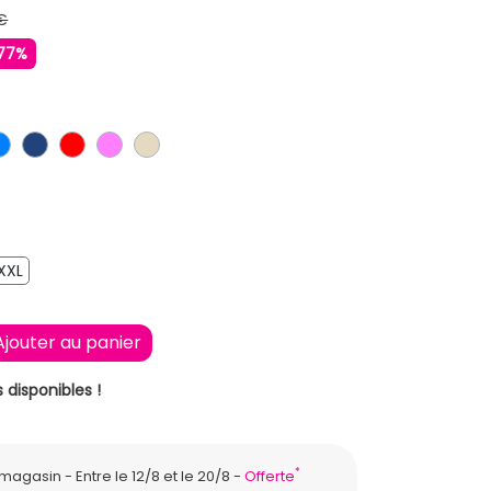
€
77%
LAIR
IR
BLEU
BLEU FONCE
ROUGE
ROSE
BEIGE
XXL
XXL
Ajouter au panier
 disponibles !
*
n magasin
Entre le 12/8 et le 20/8
Offerte