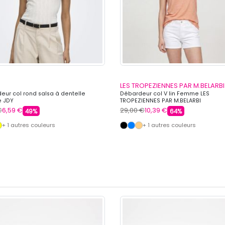
LES TROPEZIENNES PAR M.BELARBI
eur col rond salsa à dentelle
Débardeur col V lin Femme LES
 JDY
TROPEZIENNES PAR M.BELARBI
€
6,59 €
29,00 €
10,39 €
49%
64%
+ 1 autres couleurs
+ 1 autres couleurs