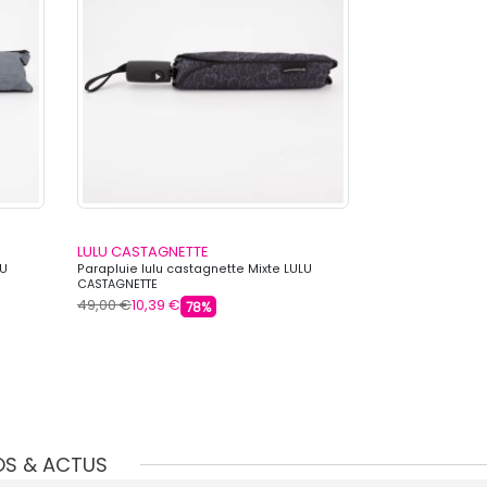
LULU CASTAGNETTE
LULU CASTAGN
LU
Parapluie lulu castagnette Mixte LULU
Parapluie lulu c
CASTAGNETTE
CASTAGNETTE
49,00 €
10,39 €
49,00 €
10,39 €
78%
OS & ACTUS