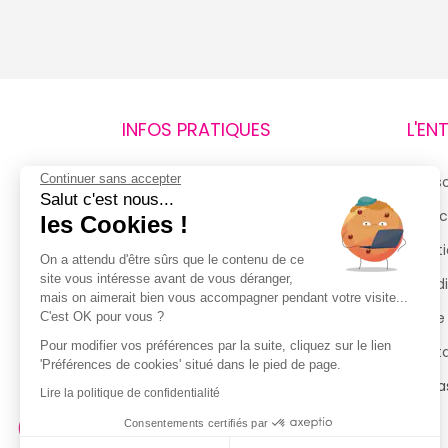
INFOS PRATIQUES
L'EN
Continuer sans accepter
Retours et remboursements
Qui 
Salut c'est nous...
Suivi de commande
Espac
les Cookies !
Livraisons
Menti
On a attendu d'être sûrs que le contenu de ce
site vous intéresse avant de vous déranger,
Guide des tailles
Condi
mais on aimerait bien vous accompagner pendant votre visite...
Politique de confidentialité
Notre
C'est OK pour vous ?
Pour modifier vos préférences par la suite, cliquez sur le lien
Conditions générales d’utilisation
Cont
'Préférences de cookies' situé dans le pied de page.
de la Carte de Fidélité
Magas
Lire la politique de confidentialité
Consentements certifiés par