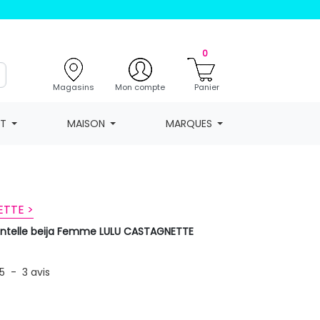
0
Magasins
Mon compte
Panier
NT
MAISON
MARQUES
ETTE >
entelle beija Femme LULU CASTAGNETTE
5
-
3
avis