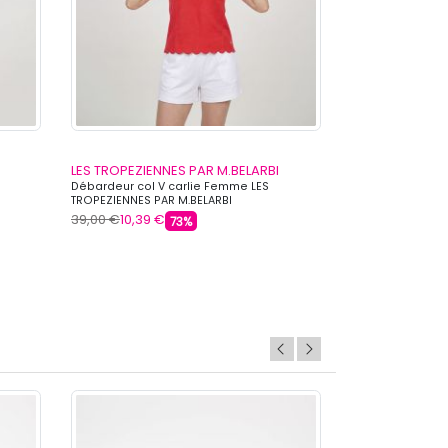
LES TROPEZIENNES PAR M.BELARBI
LES TROPEZIEN
Débardeur col V carlie Femme LES
Debardeur bleu 
TROPEZIENNES PAR M.BELARBI
LES TROPEZIENNE
39,00 €
10,39 €
39,00 €
15,99 €
73%