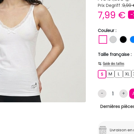
Prix Degriff :
9,99 
7,99 €
-
Couleur :
BLANC
GRIS C
NO
Taille française :
Guide des tailles
M
L
XL
S
M
L
XL
S
-
+
Dernières pièces
Livraison e