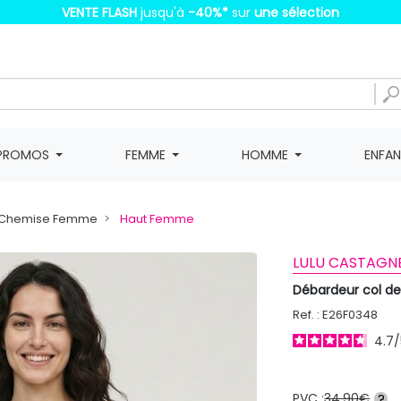
VENTE FLASH
jusqu'à
-40%
*
sur
une sélection
PROMOS
FEMME
HOMME
ENFA
t, Chemise Femme
Haut Femme
LULU CASTAGN
Débardeur col d
Ref. : E26F0348
4.7
/
PVC :
34,90€
?