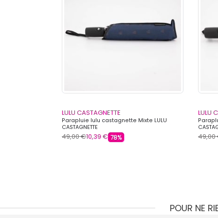
LULU CASTAGNETTE
LULU 
AGNETTE
Parapluie lulu castagnette Mixte LULU
Paraplu
CASTAGNETTE
CASTAG
49,00 €
10,39 €
49,00
78%
s
POUR NE R