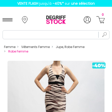
VENTE FLASH
jusqu'à
-40%
*
sur
une sélection
0
Femme
Vêtements Femme
Jupe, Robe Femme
Robe Femme