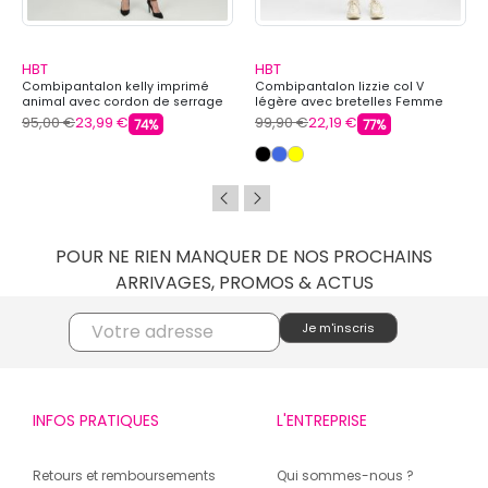
HBT
HBT
Combipantalon kelly imprimé
Combipantalon lizzie col V
animal avec cordon de serrage
légère avec bretelles Femme
Femme HBT
HBT
95,00 €
23,99 €
99,90 €
22,19 €
74%
77%
POUR NE RIEN MANQUER DE NOS PROCHAINS
ARRIVAGES, PROMOS & ACTUS
INFOS PRATIQUES
L'ENTREPRISE
Retours et remboursements
Qui sommes-nous ?