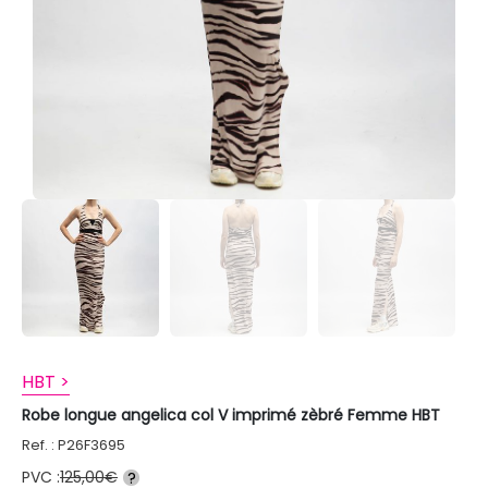
HBT >
Robe longue angelica col V imprimé zèbré Femme HBT
Ref. : P26F3695
PVC :
125,00€
?