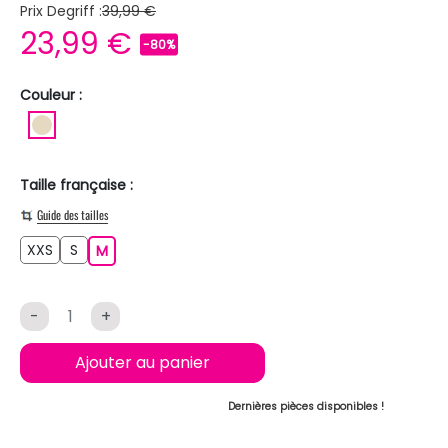
Prix Degriff :
39,99 €
23,99 €
-80%
Couleur :
BEIGE
Taille française :
Guide des tailles
XXS
S
XXS
S
M
M
-
+
Ajouter au panier
Dernières pièces disponibles !