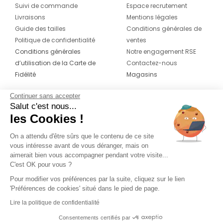
Suivi de commande
Espace recrutement
Livraisons
Mentions légales
Guide des tailles
Conditions générales de
Politique de confidentialité
ventes
Conditions générales
Notre engagement RSE
d’utilisation de la Carte de
Contactez-nous
Fidélité
Magasins
Continuer sans accepter
CONTACT
SUIVEZ-NOUS SUR LES
Salut c'est nous...
RÉSEAUX
les Cookies !
04 42 20 78 42
Du lundi au jeudi de 8h30 à 16h30 & le
On a attendu d'être sûrs que le contenu de ce site
vous intéresse avant de vous déranger, mais on
vendredi de 8h30 à 15h30
aimerait bien vous accompagner pendant votre visite...
C'est OK pour vous ?
Pour modifier vos préférences par la suite, cliquez sur le lien
'Préférences de cookies' situé dans le pied de page.
Lire la politique de confidentialité
Consentements certifiés par