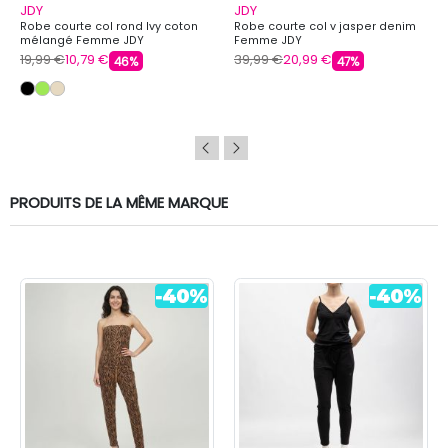
JDY
JDY
Robe courte col rond Ivy coton
Robe courte col v jasper denim
mélangé Femme JDY
Femme JDY
19,99 €
10,79 €
39,99 €
20,99 €
46%
47%
PRODUITS DE LA MÊME MARQUE