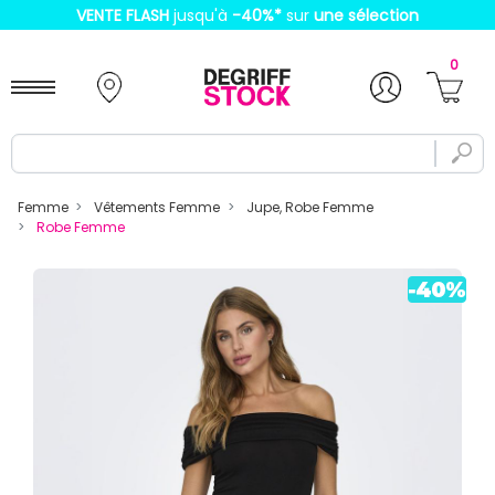
VENTE FLASH
jusqu'à
-40%
*
sur
une sélection
0
Femme
Vêtements Femme
Jupe, Robe Femme
Robe Femme