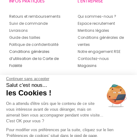
INFOS PRATIQUES
L'ENTREPRISE
Retours et remboursements
Qui sommes-nous ?
Suivi de commande
Espace recrutement
Livraisons
Mentions légales
Guide des tailles
Conditions générales de
Politique de confidentialité
ventes
Conditions générales
Notre engagement RSE
d’utilisation de la Carte de
Contactez-nous
Fidélité
Magasins
Continuer sans accepter
CONTACT
SUIVEZ-NOUS SUR LES
Salut c'est nous...
RÉSEAUX
les Cookies !
04 42 20 78 42
Du lundi au jeudi de 8h30 à 16h30 & le
On a attendu d'être sûrs que le contenu de ce site
vous intéresse avant de vous déranger, mais on
vendredi de 8h30 à 15h30
aimerait bien vous accompagner pendant votre visite...
C'est OK pour vous ?
Pour modifier vos préférences par la suite, cliquez sur le lien
'Préférences de cookies' situé dans le pied de page.