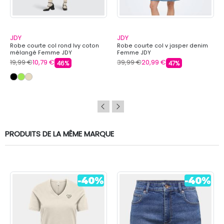
JDY
JDY
Robe courte col rond Ivy coton
Robe courte col v jasper denim
mélangé Femme JDY
Femme JDY
19,99 €
10,79 €
39,99 €
20,99 €
46%
47%
PRODUITS DE LA MÊME MARQUE