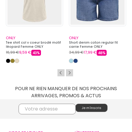
ONLY
ONLY
Tee shirt col v coeur brodé motif
Short denim coton regular fit
léopard Femme ONLY
carrie Femme ONLY
16,99 €
9,59 €
34,99 €
17,99 €
43%
48%
POUR NE RIEN MANQUER DE NOS PROCHAINS
ARRIVAGES, PROMOS & ACTUS