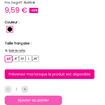
Prix Degriff :
15,99 €
9,59 €
-68%
Couleur :
NOIR
Taille française :
Guide des tailles
S
M
L
XL
XS
S
M
L
XL
XS
Prévenez-moi lorsque le produit est disponible
-
+
Ajouter au panier