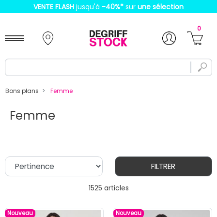
VENTE FLASH
jusqu'à
-40%
*
sur
une sélection
0
Bons plans
Femme
Femme
FILTRER
1525 articles
Nouveau
Nouveau