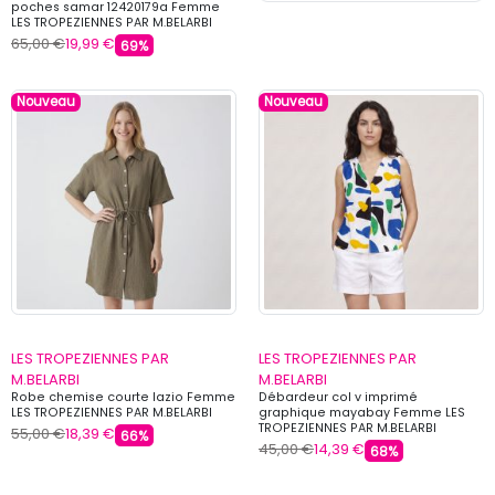
poches samar 12420179a Femme
LES TROPEZIENNES PAR M.BELARBI
65,00 €
19,99 €
69%
Nouveau
Nouveau
LES TROPEZIENNES PAR
LES TROPEZIENNES PAR
M.BELARBI
M.BELARBI
Robe chemise courte lazio Femme
Débardeur col v imprimé
LES TROPEZIENNES PAR M.BELARBI
graphique mayabay Femme LES
TROPEZIENNES PAR M.BELARBI
55,00 €
18,39 €
66%
45,00 €
14,39 €
68%