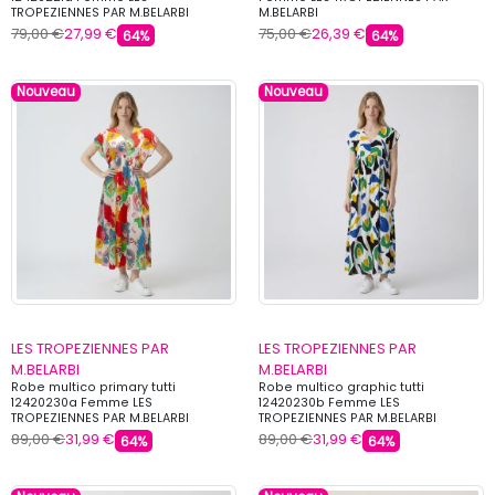
TROPEZIENNES PAR M.BELARBI
M.BELARBI
79,00 €
27,99 €
75,00 €
26,39 €
64%
64%
Nouveau
Nouveau
LES TROPEZIENNES PAR
LES TROPEZIENNES PAR
M.BELARBI
M.BELARBI
Robe multico primary tutti
Robe multico graphic tutti
12420230a Femme LES
12420230b Femme LES
TROPEZIENNES PAR M.BELARBI
TROPEZIENNES PAR M.BELARBI
89,00 €
31,99 €
89,00 €
31,99 €
64%
64%