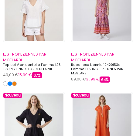
LES TROPEZIENNES PAR
LES TROPEZIENNES PAR
M.BELARBI
M.BELARBI
Top col V en dentelle Femme LES
Robe rose bonnie 12420153a
TROPEZIENNES PAR M.BELARBI
Femme LES TROPEZIENNES PAR
M.BELARBI
49,00 €
15,99 €
67%
89,00 €
31,99 €
64%
Nouveau
Nouveau