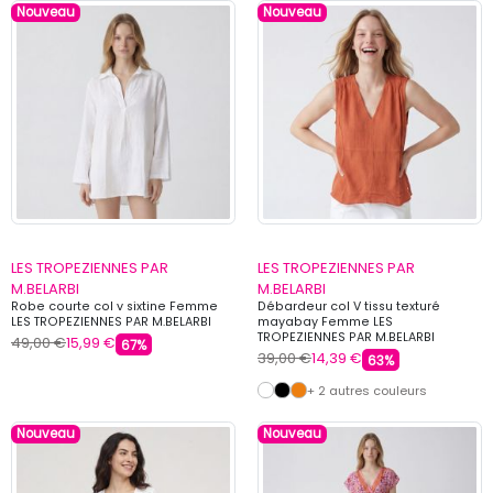
Nouveau
Nouveau
LES TROPEZIENNES PAR
LES TROPEZIENNES PAR
M.BELARBI
M.BELARBI
Robe courte col v sixtine Femme
Débardeur col V tissu texturé
LES TROPEZIENNES PAR M.BELARBI
mayabay Femme LES
TROPEZIENNES PAR M.BELARBI
49,00 €
15,99 €
67%
39,00 €
14,39 €
63%
+ 2 autres couleurs
Nouveau
Nouveau