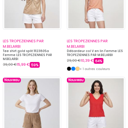
LES TROPEZIENNES PAR
LES TROPEZIENNES PAR
M.BELARBI
M.BELARBI
Tee shirt gold split 11123805a
Débardeur col V en lin Femme LES
Femme LES TROPEZIENNES PAR
TROPEZIENNES PAR M.BELARBI
M.BELARBI
29,00 €
10,39 €
64%
39,00 €
15,99 €
59%
+ 1 autres couleurs
Nouveau
Nouveau