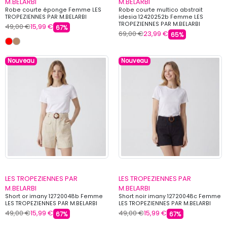
M.BELARBI
M.BELARBI
Robe courte éponge Femme LES
Robe courte multico abstrait
TROPEZIENNES PAR M.BELARBI
idesia 12420252b Femme LES
TROPEZIENNES PAR M.BELARBI
49,00 €
15,99 €
67%
69,00 €
23,99 €
65%
Nouveau
Nouveau
LES TROPEZIENNES PAR
LES TROPEZIENNES PAR
M.BELARBI
M.BELARBI
Short or imany 12720048b Femme
Short noir imany 12720048c Femme
LES TROPEZIENNES PAR M.BELARBI
LES TROPEZIENNES PAR M.BELARBI
49,00 €
15,99 €
49,00 €
15,99 €
67%
67%