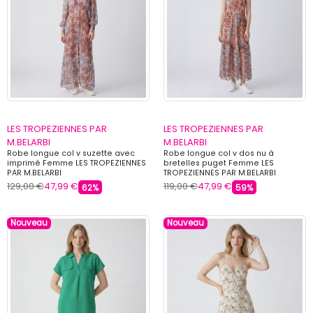
LES TROPEZIENNES PAR
LES TROPEZIENNES PAR
M.BELARBI
M.BELARBI
Robe longue col v suzette avec
Robe longue col v dos nu à
imprimé Femme LES TROPEZIENNES
bretelles puget Femme LES
PAR M.BELARBI
TROPEZIENNES PAR M.BELARBI
129,00 €
47,99 €
119,00 €
47,99 €
62%
59%
Nouveau
Nouveau