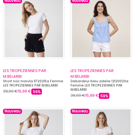
Nouveau
Nouveau
LES TROPEZIENNES PAR
LES TROPEZIENNES PAR
M.BELARBI
M.BELARBI
Short noir marula 11720215a Femme
Debardeur bleu adelie 12120020a
LES TROPEZIENNES PAR M.BELARBI
Femme LES TROPEZIENNES PAR
M.BELARBI
39,00 €
15,99 €
59%
39,00 €
15,99 €
59%
Nouveau
Nouveau