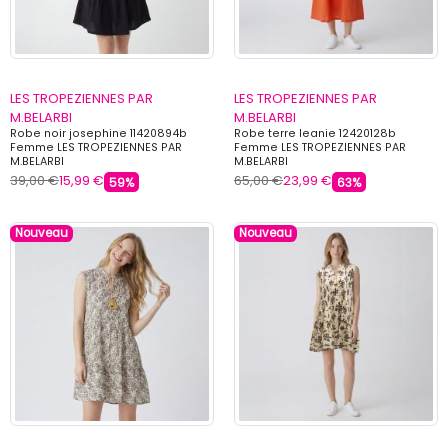
LES TROPEZIENNES PAR
LES TROPEZIENNES PAR
M.BELARBI
M.BELARBI
Robe noir josephine 11420894b
Robe terre leanie 12420128b
Femme LES TROPEZIENNES PAR
Femme LES TROPEZIENNES PAR
M.BELARBI
M.BELARBI
39,00 €
15,99 €
65,00 €
23,99 €
59%
63%
Nouveau
Nouveau