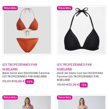
Nouveau
Nouveau
LES TROPEZIENNES PAR
LES TROPEZIENNES PAR
M.BELARBI
M.BELARBI
Bikini terre keri 15620044b Femme
Haut de bikini noir teri 15020044a
LES TROPEZIENNES PAR M.BELARBI
Femme LES TROPEZIENNES PAR
M.BELARBI
65,00 €
19,99 €
69%
39,00 €
10,39 €
73%
Nouveau
Nouveau