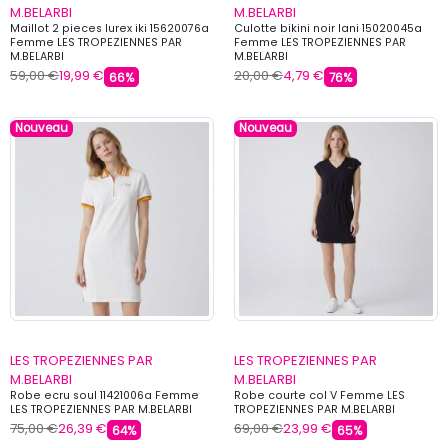
M.BELARBI
M.BELARBI
Maillot 2 pieces lurex iki 15620076a
Culotte bikini noir lani 15020045a
Femme LES TROPEZIENNES PAR
Femme LES TROPEZIENNES PAR
M.BELARBI
M.BELARBI
59,00 €
19,99 €
20,00 €
4,79 €
66%
76%
Nouveau
Nouveau
LES TROPEZIENNES PAR
LES TROPEZIENNES PAR
M.BELARBI
M.BELARBI
Robe ecru soul 11421006a Femme
Robe courte col V Femme LES
LES TROPEZIENNES PAR M.BELARBI
TROPEZIENNES PAR M.BELARBI
75,00 €
26,39 €
69,00 €
23,99 €
64%
65%