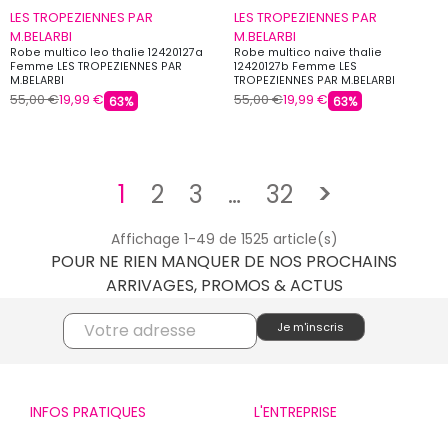
LES TROPEZIENNES PAR
LES TROPEZIENNES PAR
M.BELARBI
M.BELARBI
Robe multico leo thalie 12420127a
Robe multico naive thalie
Femme LES TROPEZIENNES PAR
12420127b Femme LES
M.BELARBI
TROPEZIENNES PAR M.BELARBI
55,00 €
19,99 €
55,00 €
19,99 €
63%
63%
Suivant
1
2
3
…
32
>
Affichage 1-49 de 1525 article(s)
POUR NE RIEN MANQUER DE NOS PROCHAINS
ARRIVAGES, PROMOS & ACTUS
INFOS PRATIQUES
L'ENTREPRISE