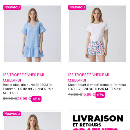
Nouveau
Nouveau
LES TROPEZIENNES PAR
LES TROPEZIENNES PAR
M.BELARBI
M.BELARBI
Robe bleu iris suzie 12420134c
Short court à motif claudie Femme
Femme LES TROPEZIENNES PAR
LES TROPEZIENNES PAR M.BELARBI
M.BELARBI
49,00 €
15,99 €
67%
69,00 €
23,99 €
65%
Nouveau