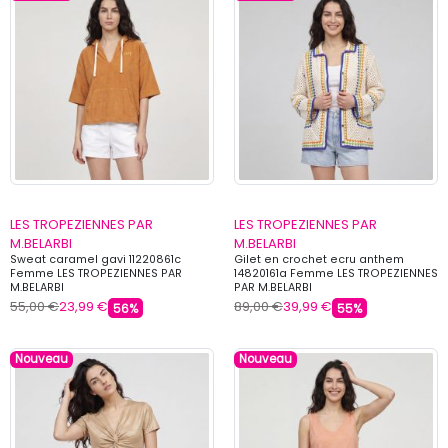
LES TROPEZIENNES PAR
LES TROPEZIENNES PAR
M.BELARBI
M.BELARBI
Sweat caramel gavi 11220861c
Gilet en crochet ecru anthem
Femme LES TROPEZIENNES PAR
14820161a Femme LES TROPEZIENNES
M.BELARBI
PAR M.BELARBI
55,00 €
23,99 €
89,00 €
39,99 €
56%
55%
Nouveau
Nouveau