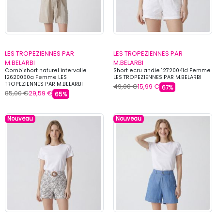
LES TROPEZIENNES PAR
LES TROPEZIENNES PAR
M.BELARBI
M.BELARBI
Combishort naturel intervalle
Short ecru andie 12720041d Femme
12620050a Femme LES
LES TROPEZIENNES PAR M.BELARBI
TROPEZIENNES PAR M.BELARBI
49,00 €
15,99 €
67%
85,00 €
29,59 €
65%
Nouveau
Nouveau