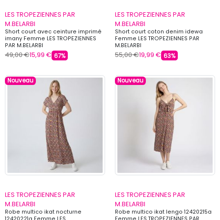
LES TROPEZIENNES PAR
LES TROPEZIENNES PAR
M.BELARBI
M.BELARBI
Short court avec ceinture imprimé
Short court coton denim idewa
imany Femme LES TROPEZIENNES
Femme LES TROPEZIENNES PAR
PAR M.BELARBI
M.BELARBI
49,00 €
15,99 €
55,00 €
19,99 €
67%
63%
Nouveau
Nouveau
LES TROPEZIENNES PAR
LES TROPEZIENNES PAR
M.BELARBI
M.BELARBI
Robe multico ikat nocturne
Robe multico ikat lengo 12420215a
12420221a Femme LES
Femme LES TROPEZIENNES PAR