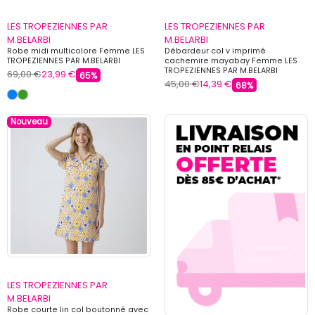
LES TROPEZIENNES PAR
LES TROPEZIENNES PAR
M.BELARBI
M.BELARBI
Robe midi multicolore Femme LES
Débardeur col v imprimé
TROPEZIENNES PAR M.BELARBI
cachemire mayabay Femme LES
TROPEZIENNES PAR M.BELARBI
69,00 €
23,99 €
65%
45,00 €
14,39 €
68%
Nouveau
LES TROPEZIENNES PAR
M.BELARBI
Robe courte lin col boutonné avec