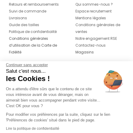
Retours et remboursements
Qui sommes-nous ?
Suivi de commande
Espace recrutement
Livraisons
Mentions légales
Guide des tailles
Conditions générales de
Politique de confidentialité
ventes
Conditions générales
Notre engagement RSE
d’utilisation de la Carte de
Contactez-nous
Fidélité
Magasins
Continuer sans accepter
CONTACT
SUIVEZ-NOUS SUR LES
Salut c'est nous...
RÉSEAUX
les Cookies !
04 42 20 78 42
Du lundi au jeudi de 8h30 à 16h30 & le
On a attendu d'être sûrs que le contenu de ce site
vous intéresse avant de vous déranger, mais on
vendredi de 8h30 à 15h30
aimerait bien vous accompagner pendant votre visite...
C'est OK pour vous ?
Pour modifier vos préférences par la suite, cliquez sur le lien
'Préférences de cookies' situé dans le pied de page.
Lire la politique de confidentialité