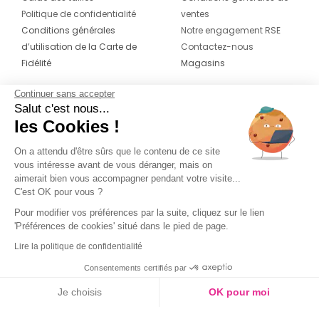
Politique de confidentialité
ventes
Conditions générales
Notre engagement RSE
d’utilisation de la Carte de
Contactez-nous
Fidélité
Magasins
Continuer sans accepter
CONTACT
SUIVEZ-NOUS SUR LES
Salut c'est nous...
RÉSEAUX
les Cookies !
04 42 20 78 42
Du lundi au jeudi de 8h30 à 16h30 & le
On a attendu d'être sûrs que le contenu de ce site
vous intéresse avant de vous déranger, mais on
vendredi de 8h30 à 15h30
aimerait bien vous accompagner pendant votre visite...
C'est OK pour vous ?
Pour modifier vos préférences par la suite, cliquez sur le lien
'Préférences de cookies' situé dans le pied de page.
Lire la politique de confidentialité
Consentements certifiés par
Je choisis
OK pour moi
Axeptio consent
Plateforme de Gestion du Consentement : Personnalisez vos O