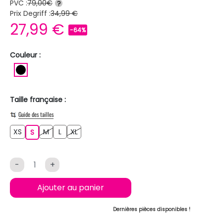
PVC :
79,00€
?
Prix Degriff :
34,99 €
27,99 €
-64%
Couleur :
NOIR
Taille française :
Guide des tailles
XS
M
L
XL
XS
S
M
L
XL
S
-
+
Ajouter au panier
Dernières pièces disponibles !