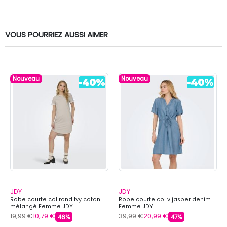
VOUS POURRIEZ AUSSI AIMER
Nouveau
Nouveau
JDY
JDY
Robe courte col rond Ivy coton
Robe courte col v jasper denim
mélangé Femme JDY
Femme JDY
19,99 €
10,79 €
39,99 €
20,99 €
46%
47%