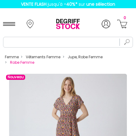
VENTE FLASH
jusqu'à
-40%
*
sur
une sélection
0
Femme
Vêtements Femme
Jupe, Robe Femme
Robe Femme
Nouveau