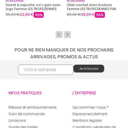
M.BELARBI
M.BELARBI
Sweat à capuche col v gavi avec
Gilet crochet avec boutons
logo Femme LES TROPEZIENNES
Femme LES TROPEZIENNES PAR
PAR M.BELARBI
M.BELARBI
55,00 €
23,99 €
89,00 €
39,99 €
56%
55%
POUR NE RIEN MANQUER DE NOS PROCHAINS
ARRIVAGES, PROMOS & ACTUS
INFOS PRATIQUES
L'ENTREPRISE
Retours et remboursements
Qui sommes-nous ?
Suivi de commande
Espace recrutement
Livraisons
Mentions légales
Guide des tailles
Conditions générales de