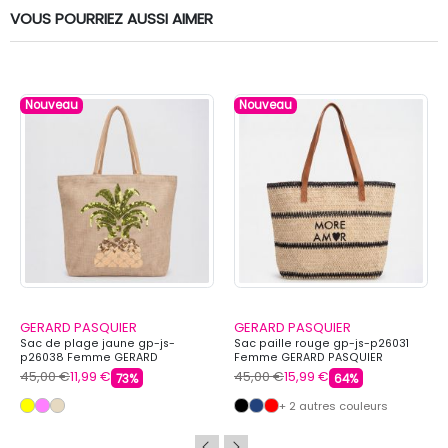
VOUS POURRIEZ AUSSI AIMER
Nouveau
Nouveau
GERARD PASQUIER
GERARD PASQUIER
Sac de plage jaune gp-js-
Sac paille rouge gp-js-p26031
p26038 Femme GERARD
Femme GERARD PASQUIER
PASQUIER
45,00 €
11,99 €
45,00 €
15,99 €
73%
64%
+ 2 autres couleurs