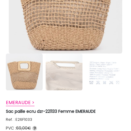
EMERAUDE >
Sac paille ecru dzr-221133 Femme EMERAUDE
Ref. : E26F1033
PVC :
69,00€
?