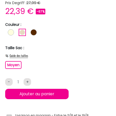
Prix Degriff :
27,99 €
22,39 €
-67%
Couleur :
BLANC ECRU
BEIGE
MARRON
Taille Sac :
Guide des tailles
Moyen
Moyen
-
+
Ajouter au panier
Livraison en magasin
Entre le 11/8 et le 19/8