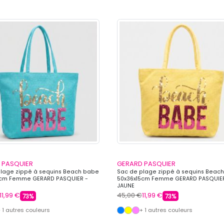
 PASQUIER
GERARD PASQUIER
plage zippé à sequins Beach babe
Sac de plage zippé à sequins Beac
5cm Femme GERARD PASQUIER -
50x36x15cm Femme GERARD PASQUIER
JAUNE
11,99 €
45,00 €
11,99 €
73%
73%
 1 autres couleurs
+ 1 autres couleurs