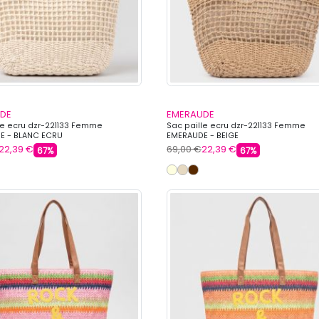
DE
EMERAUDE
le ecru dzr-221133 Femme
Sac paille ecru dzr-221133 Femme
E - BLANC ECRU
EMERAUDE - BEIGE
22,39 €
69,00 €
22,39 €
67%
67%