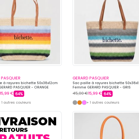
 PASQUIER
GERARD PASQUIER
le à rayures bichette 50x38x12cm
Sac paille à rayures bichette 50x38x
ERARD PASQUIER - ORANGE
Femme GERARD PASQUIER - GRIS
15,99 €
45,00 €
15,99 €
64%
64%
 1 autres couleurs
+ 1 autres couleurs