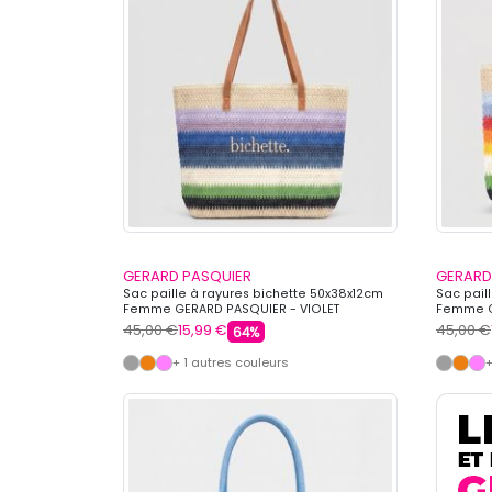
GERARD PASQUIER
GERARD
Sac paille à rayures bichette 50x38x12cm
Sac pail
Femme GERARD PASQUIER - VIOLET
Femme G
45,00 €
15,99 €
45,00 €
64%
+ 1 autres couleurs
+