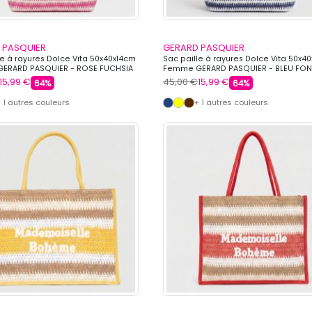
 PASQUIER
GERARD PASQUIER
le à rayures Dolce Vita 50x40x14cm
Sac paille à rayures Dolce Vita 50x4
ERARD PASQUIER - ROSE FUCHSIA
Femme GERARD PASQUIER - BLEU FO
15,99 €
45,00 €
15,99 €
64%
64%
 1 autres couleurs
+ 1 autres couleurs