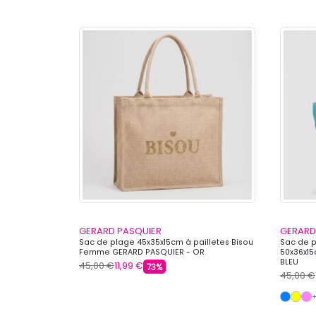
GERARD PASQUIER
GERARD
Sac de plage 45x35x15cm à pailletes Bisou
Sac de 
Femme GERARD PASQUIER - OR
50x36x1
BLEU
45,00 €
11,99 €
73%
45,00 €
+