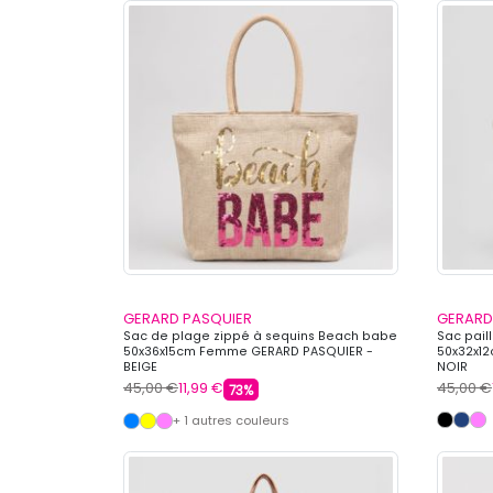
GERARD PASQUIER
GERARD
Sac de plage zippé à sequins Beach babe
Sac pail
50x36x15cm Femme GERARD PASQUIER -
50x32x1
BEIGE
NOIR
45,00 €
11,99 €
45,00 €
73%
+ 1 autres couleurs