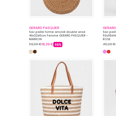
GERARD PASQUIER
GERARD
Sac paille forme arrondi double anse
Sac pail
40x32x10cm Femme GERARD PASQUIER -
50x38x1
MARRON
ROSE
59,00 €
18,39 €
45,00 €
68%