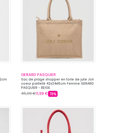
GERARD PASQUIER
12cm
Sac de plage shopper en toile de jute Joli
coeur pailleté 42x34x15cm Femme GERARD
PASQUIER - BEIGE
45,00 €
11,99 €
73%