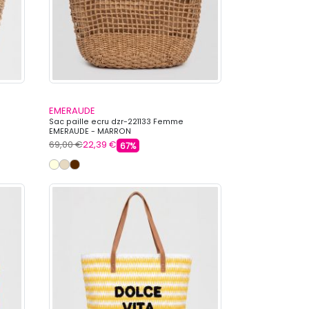
EMERAUDE
Sac paille ecru dzr-221133 Femme
EMERAUDE - MARRON
69,00 €
22,39 €
67%