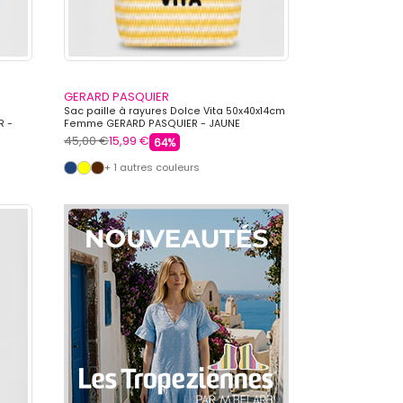
GERARD PASQUIER
Sac paille à rayures Dolce Vita 50x40x14cm
R -
Femme GERARD PASQUIER - JAUNE
45,00 €
15,99 €
64%
+ 1 autres couleurs