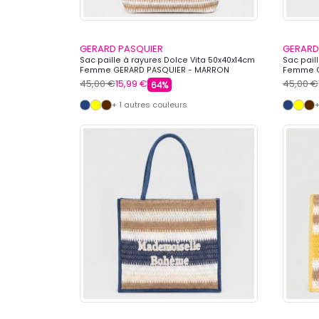
GERARD PASQUIER
GERARD
Sac paille à rayures Dolce Vita 50x40x14cm
Sac pail
Femme GERARD PASQUIER - MARRON
Femme G
45,00 €
15,99 €
45,00 €
64%
+ 1 autres couleurs
+