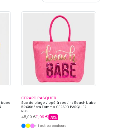
GERARD PASQUIER
h babe
Sac de plage zippé à sequins Beach babe
 -
50x36x15cm Femme GERARD PASQUIER -
ROSE
45,00 €
11,99 €
73%
+ 1 autres couleurs