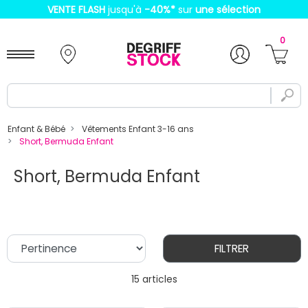
VENTE FLASH
jusqu'à
-40%
*
sur
une sélection
0
Enfant & Bébé
Vêtements Enfant 3-16 ans
Short, Bermuda Enfant
Short, Bermuda Enfant
FILTRER
15 articles