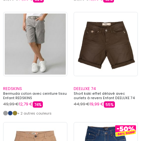
REDSKINS
DEELUXE 74
Bermuda coton avec ceinture tissu
Short kaki effet délavé avec
Enfant REDSKINS
ourlets à revers Enfant DEELUXE 74
49,99 €
12,79 €
44,99 €
19,99 €
74%
55%
+ 2 autres couleurs