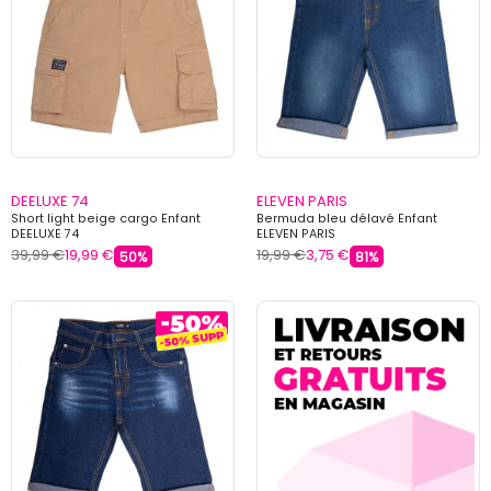
DEELUXE 74
ELEVEN PARIS
Short light beige cargo Enfant
Bermuda bleu délavé Enfant
DEELUXE 74
ELEVEN PARIS
39,99 €
19,99 €
19,99 €
3,75 €
50%
81%