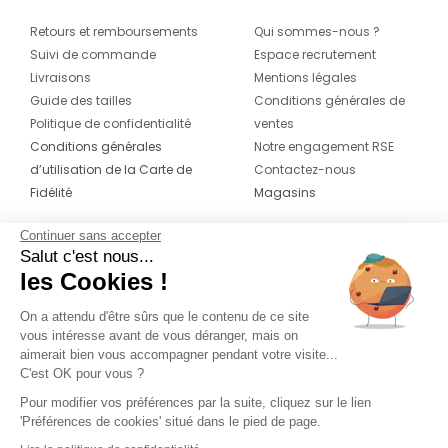
Retours et remboursements
Qui sommes-nous ?
Suivi de commande
Espace recrutement
Livraisons
Mentions légales
Guide des tailles
Conditions générales de
Politique de confidentialité
ventes
Conditions générales
Notre engagement RSE
d’utilisation de la Carte de
Contactez-nous
Fidélité
Magasins
Continuer sans accepter
CONTACT
SUIVEZ-NOUS SUR LES
Salut c'est nous...
RÉSEAUX
les Cookies !
04 42 20 78 42
Du lundi au jeudi de 8h30 à 16h30 & le
On a attendu d'être sûrs que le contenu de ce site
vous intéresse avant de vous déranger, mais on
vendredi de 8h30 à 15h30
aimerait bien vous accompagner pendant votre visite...
C'est OK pour vous ?
Pour modifier vos préférences par la suite, cliquez sur le lien
'Préférences de cookies' situé dans le pied de page.