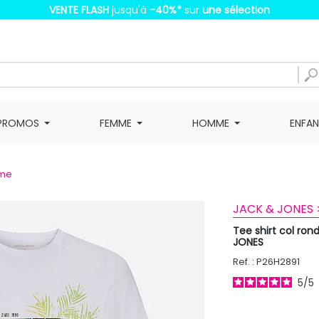
VENTE FLASH
jusqu'à
-40%
*
sur
une sélection
PROMOS
FEMME
HOMME
ENFA
mme
JACK & JONES 
Tee shirt col ro
JONES
Ref. : P26H2891
5
/
5