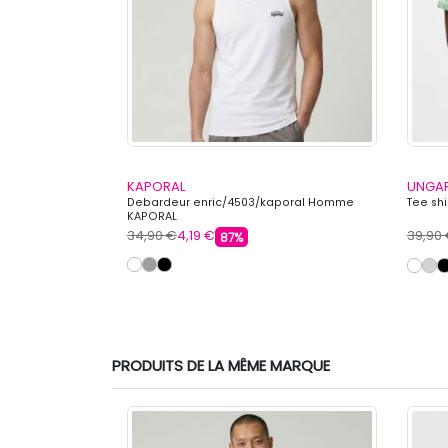
KAPORAL
UNGA
Homme LEVI'S
Debardeur enric/4503/kaporal Homme
Tee sh
KAPORAL
34,90 €
4,19 €
39,90
87%
PRODUITS DE LA MÊME MARQUE