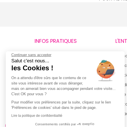
INFOS PRATIQUES
L'EN
Continuer sans accepter
Retours et remboursements
Qui 
Salut c'est nous...
Suivi de commande
Espac
les Cookies !
Livraisons
Menti
On a attendu d'être sûrs que le contenu de ce
site vous intéresse avant de vous déranger,
Guide des tailles
Condi
mais on aimerait bien vous accompagner pendant votre visite...
Politique de confidentialité
Notre
C'est OK pour vous ?
Pour modifier vos préférences par la suite, cliquez sur le lien
Conditions générales d’utilisation
Cont
'Préférences de cookies' situé dans le pied de page.
de la Carte de Fidélité
Magas
Lire la politique de confidentialité
Consentements certifiés par