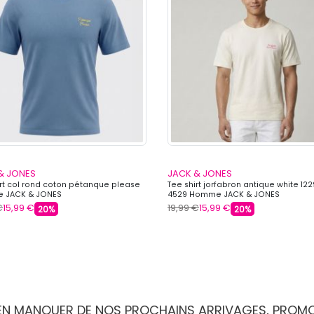
& JONES
JACK & JONES
irt col rond coton pétanque please
Tee shirt jorfabron antique white 12
 JACK & JONES
4529 Homme JACK & JONES
€
15,99 €
19,99 €
15,99 €
20%
20%
IEN MANQUER DE NOS PROCHAINS ARRIVAGES, PROM