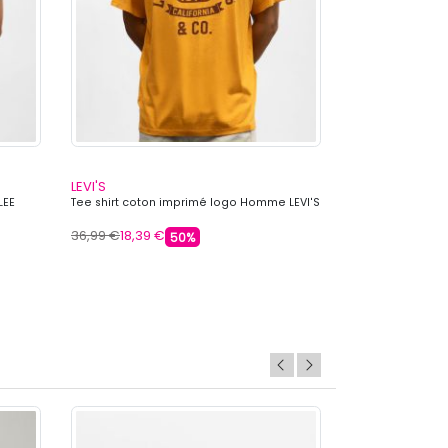
LEVI'S
LEVI'S
LEE
Tee shirt coton imprimé logo Homme LEVI'S
Tee shirt col ro
Homme LEVI'S
36,99 €
18,39 €
36,99 €
18,39 €
50%