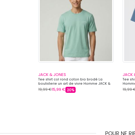
JACK & JONES
JACK 
io Alliance avec
Tee shirt col rond coton bio brodé La
Tee sh
S
boulisterie un art de vivre Homme JACK &
Homme
JONES
19,99 €
15,99 €
19,99 
20%
POUR NE R