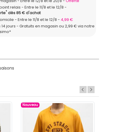
n magasin
Entre le 12/8 et le 20/8
Offerte
point relais
Entre le 11/8 et le 12/8
*
rte
dès 85 € d'achat
domicile
Entre le 11/8 et le 12/8
4,99 €
 14 jours - Gratuits en magasin ou 2,99 € via notre
ssimo*
saisons
Nouveau
Nouveau