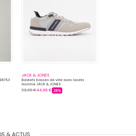
JACK & JONES
JACK & JONES
298753
Baskets basses de ville avec lacets
Bermuda cargo
Homme JACK & JONES
JACK & JONES
59,99 €
44,99 €
39,99 €
29,59 
25%
OS & ACTUS