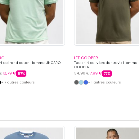
RO
LEE COOPER
irt col rond coton Homme UNGARO
Tee shirt col v broder travis Homme 
COOPER
 €
12,79 €
34,90 €
7,99 €
67%
77%
+ 7 autres couleurs
+ 1 autres couleurs