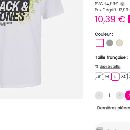
PVC :
14,99€
?
Prix Degriff :
12,99
10,39 €
Couleur :
BLANC
GRIS
BE
Taille française :
Guide des tailles
S
M
XL
S
M
L
XL
L
-
+
Dernières pièces