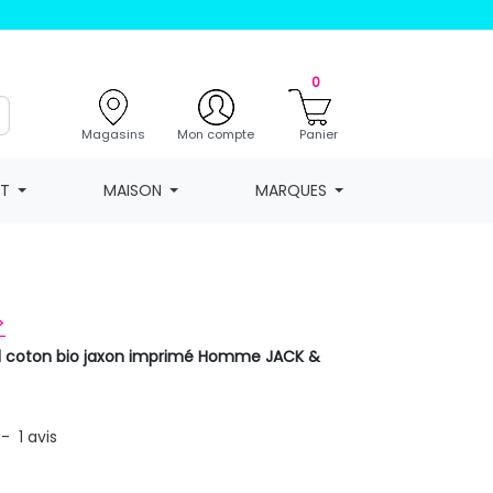
0
Magasins
Mon compte
Panier
NT
MAISON
MARQUES
>
nd coton bio jaxon imprimé Homme JACK &
-
1
avis