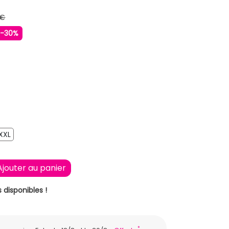
 €
-30%
IGE
XXL
XXL
Ajouter au panier
 disponibles !
*