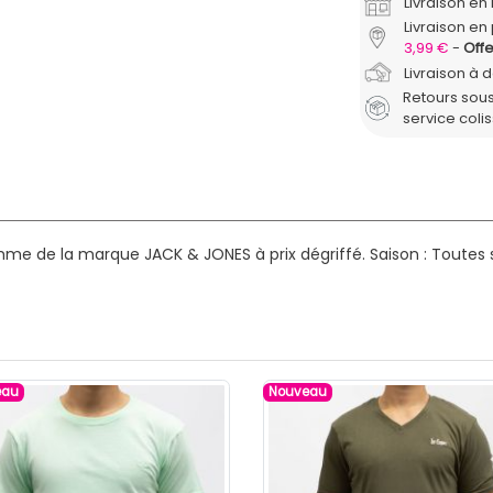
Livraison e
Livraison en 
3,99 €
Offe
Livraison à 
Retours sous
service coli
mme de la marque JACK & JONES à prix dégriffé.
Saison : Toutes 
eau
Nouveau