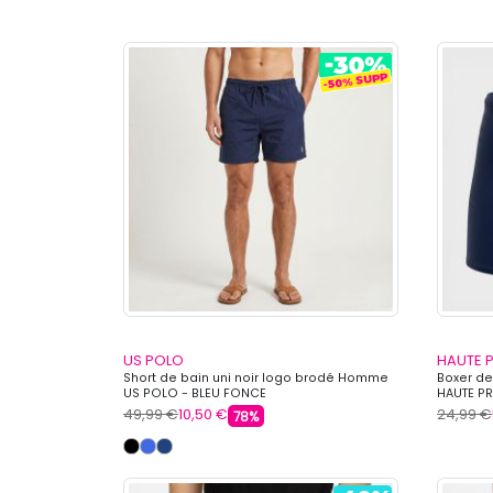
US POLO
HAUTE 
Short de bain uni noir logo brodé Homme
Boxer d
US POLO - BLEU FONCE
HAUTE PR
49,99 €
10,50 €
24,99 €
78%