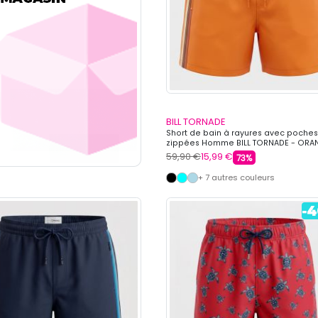
BILL TORNADE
Short de bain à rayures avec poches
zippées Homme BILL TORNADE - ORA
59,90 €
15,99 €
73%
+ 7 autres couleurs