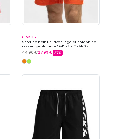
OAKLEY
e
Short de bain uni avec logo et cordon de
resserage Homme OAKLEY - ORANGE
44,90 €
27,99 €
37%