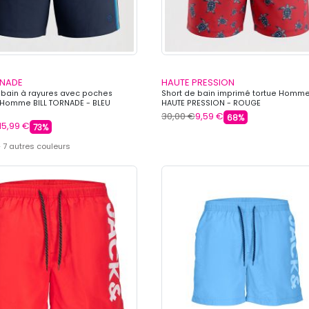
RNADE
HAUTE PRESSION
 bain à rayures avec poches
Short de bain imprimé tortue Homm
 Homme BILL TORNADE - BLEU
HAUTE PRESSION - ROUGE
30,00 €
9,59 €
68%
15,99 €
73%
 7 autres couleurs