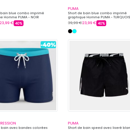
PUMA
 bain blue combo imprimé
Short de bain blue combo imprimé
ue Homme PUMA - NOIR
graphique Homme PUMA - TURQUOI
23,99 €
39,99 €
23,99 €
40%
40%
PRESSION
PUMA
 bain avec bandes colorées
Short de bain speed avec liseré bla