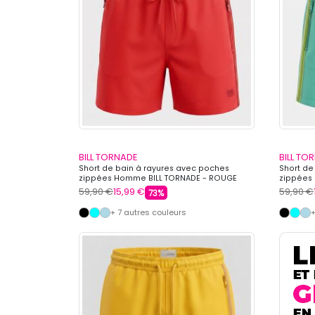
BILL TORNADE
BILL TO
Short de bain à rayures avec poches
Short de
zippées Homme BILL TORNADE - ROUGE
zippées 
59,90 €
15,99 €
59,90 €
73%
+ 7 autres couleurs
+