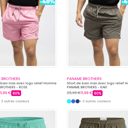
 BROTHERS
PANAME BROTHERS
 bain max avec logo relief Homme
Short de bain max avec logo relief
BROTHERS - ROSE
PANAME BROTHERS - KAKI
11,99 €
29,99 €
11,99 €
60%
60%
 3 autres couleurs
+ 3 autres couleurs