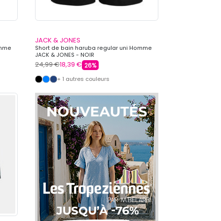
JACK & JONES
omme
Short de bain haruba regular uni Homme
JACK & JONES - NOIR
24,99 €
18,39 €
26%
+ 1 autres couleurs