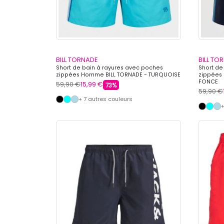
BILL TORNADE
BILL TO
Short de bain à rayures avec poches
Short de
zippées Homme BILL TORNADE - TURQUOISE
zippées
FONCE
59,90 €
15,99 €
73%
59,90 €
+ 7 autres couleurs
+