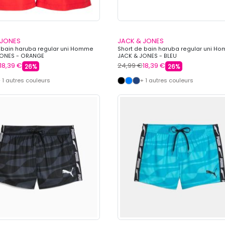
 JONES
JACK & JONES
 bain haruba regular uni Homme
Short de bain haruba regular uni H
JONES - ORANGE
JACK & JONES - BLEU
18,39 €
24,99 €
18,39 €
26%
26%
 1 autres couleurs
+ 1 autres couleurs