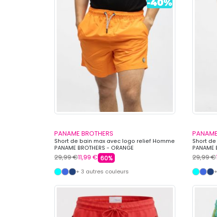
PANAME BROTHERS
PANAME
Short de bain max avec logo relief Homme
Short de
PANAME BROTHERS - ORANGE
PANAME 
29,99 €
11,99 €
29,99 €
60%
+ 3 autres couleurs
+