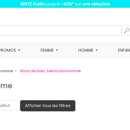
VENTE FLASH
jusqu'à
-40%
*
sur
une sélection
PROMOS
FEMME
HOMME
ENFA
n Homme
Short de bain, bermuda homme
omme
Afficher tous les filtres