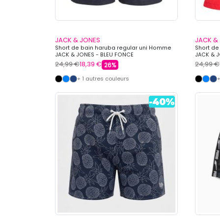
JACK & JONES
JACK &
Short de bain haruba regular uni Homme
Short de
JACK & JONES - BLEU FONCE
JACK & 
24,99 €
18,39 €
24,99 €
26%
+ 1 autres couleurs
+