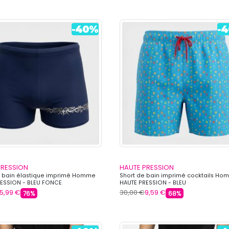
PRESSION
HAUTE PRESSION
e bain élastique imprimé Homme
Short de bain imprimé cocktails H
ESSION - BLEU FONCE
HAUTE PRESSION - BLEU
5,99 €
30,00 €
9,59 €
76%
68%