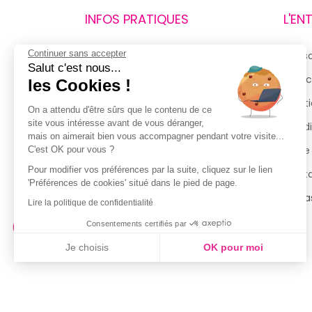
INFOS PRATIQUES
L'EN
Continuer sans accepter
Retours et remboursements
Qui 
Salut c'est nous...
Suivi de commande
Espac
les Cookies !
Livraisons
Menti
On a attendu d'être sûrs que le contenu de ce
site vous intéresse avant de vous déranger,
Guide des tailles
Condi
mais on aimerait bien vous accompagner pendant votre visite...
Politique de confidentialité
Notre
C'est OK pour vous ?
Pour modifier vos préférences par la suite, cliquez sur le lien
Conditions générales d’utilisation
Cont
'Préférences de cookies' situé dans le pied de page.
de la Carte de Fidélité
Magas
Lire la politique de confidentialité
Consentements certifiés par
Je choisis
OK pour moi
Axeptio consent
Plateforme de Gestion du Consentement : Personnalisez vo
Notre plateforme vous permet d'adapter et de gérer vos param