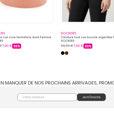
ERS
DOCKERS
re cuir rose fermeture doré Femme
Ceinture tout cuir boucle argenté
RS
DOCKERS
 €
7,00 €
59,00 €
7,00 €
88%
88%
IEN MANQUER DE NOS PROCHAINS ARRIVAGES, PROM