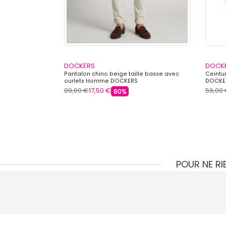
DOCKERS
DOCK
eaux avec poche
Pantalon chino beige taille basse avec
Ceintu
ourlets Homme DOCKERS
DOCKE
89,00 €
17,50 €
59,00
80%
POUR NE R