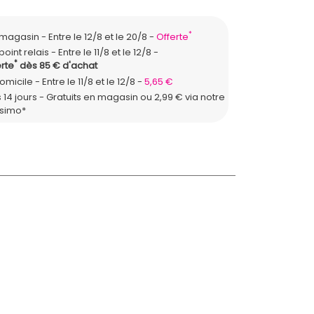
*
n magasin
Entre le 12/8 et le 20/8
Offerte
point relais
Entre le 11/8 et le 12/8
*
rte
dès 85 € d'achat
domicile
Entre le 11/8 et le 12/8
5,65 €
 14 jours - Gratuits en magasin ou 2,99 € via notre
ssimo*