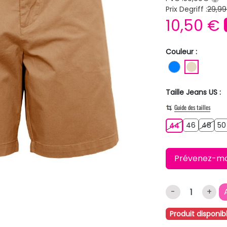
Prix Degriff :
29,99
10,50 €
Couleur :
BLEU
BEIGE
Taille Jeans US :
Guide des tailles
46
48
44
46
48
50
44
Prévenez-moi 
-
+
Produit disponib