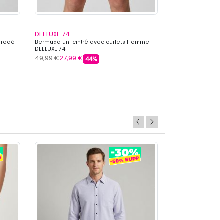
DEELUXE 74
DEELUXE 74
brodé
Bermuda uni cintré avec ourlets Homme
Bermuda léger 
DEELUXE 74
Homme DEELUXE
49,99 €
27,99 €
39,99 €
23,99 
44%