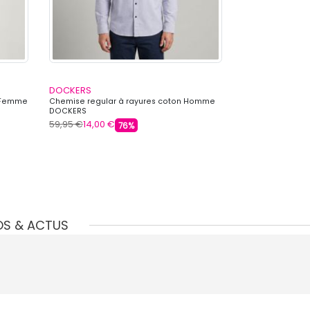
DOCKERS
DOCKERS
e Femme
Chemise regular à rayures coton Homme
Sweat à capuch
DOCKERS
poches Homme
59,95 €
14,00 €
79,99 €
14,00 €
76%
OS & ACTUS