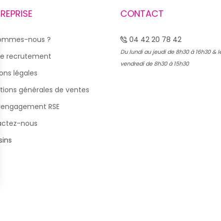
TREPRISE
CONTACT
sommes-nous ?
04 42 20 78 42
Du lundi au jeudi de 8h30 à 16h30 & l
e recrutement
vendredi de 8h30 à 15h30
ons légales
tions générales de ventes
 engagement RSE
actez-nous
ins
s Options
ètres de confidentialité, en garantissant la conformité avec le