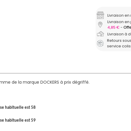
Livraison e
Livraison en 
4,85 €
Offe
Livraison à 
Retours sous
service coli
mme de la marque DOCKERS à prix dégriffé.
aise habituelle est 58
aise habituelle est 59