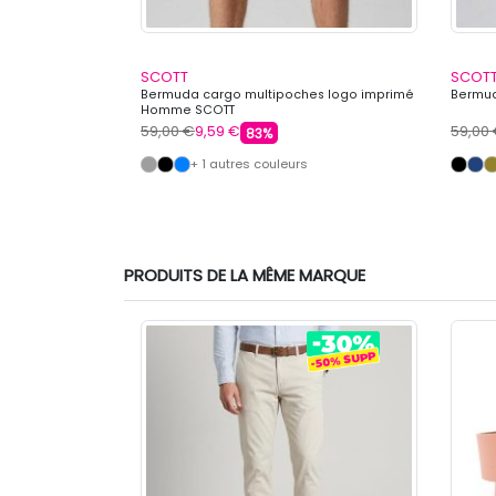
SCOTT
SCOT
te Homme
Bermuda cargo multipoches logo imprimé
Bermud
Homme SCOTT
59,00 €
9,59 €
59,00
83%
+ 1 autres couleurs
PRODUITS DE LA MÊME MARQUE