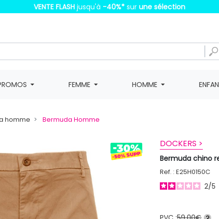
VENTE FLASH
jusqu'à
-40%
*
sur
une sélection
PROMOS
FEMME
HOMME
ENFA
da homme
Bermuda Homme
DOCKERS >
Bermuda chino 
Ref. : E25H0150C
2
/
5
PVC :
59,00€
?