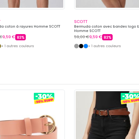
T
SCOTT
a coton à rayures Homme SCOTT
Bermuda coton avec bandes logo 
Homme SCOTT
 €
9,59 €
59,00 €
9,59 €
83%
83%
+ 1 autres couleurs
+ 1 autres couleurs