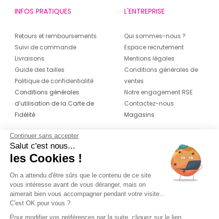
INFOS PRATIQUES
L'ENTREPRISE
Retours et remboursements
Qui sommes-nous ?
Suivi de commande
Espace recrutement
Livraisons
Mentions légales
Guide des tailles
Conditions générales de
Politique de confidentialité
ventes
Conditions générales
Notre engagement RSE
d’utilisation de la Carte de
Contactez-nous
Fidélité
Magasins
Continuer sans accepter
CONTACT
SUIVEZ-NOUS SUR LES
Salut c'est nous...
RÉSEAUX
les Cookies !
04 42 20 78 42
Du lundi au jeudi de 8h30 à 16h30 & le
On a attendu d'être sûrs que le contenu de ce site
vous intéresse avant de vous déranger, mais on
vendredi de 8h30 à 15h30
aimerait bien vous accompagner pendant votre visite...
C'est OK pour vous ?
Pour modifier vos préférences par la suite, cliquez sur le lien