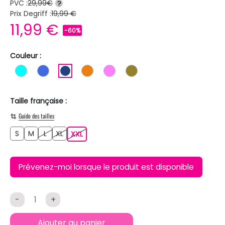
PVC :
29,99€
?
Prix Degriff :
19,99 €
11,99 €
-60%
Couleur :
TURQUOISE
BLEU ROI
BLEU FONCE
ORANGE
ROSE
KAKI
Taille française :
Guide des tailles
S
M
L
XL
S
M
L
XL
XXL
XXL
Prévenez-moi lorsque le produit est disponible
-
+
Ajouter au panier