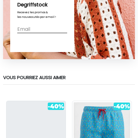
Degriffstock
Description
Détails du produit
Recevez les promos &
les nouveautés par email !
Dégriffstock vous propose ce short de bain pour homme de
la marque PANAME BROTHERS à prix dégriffé.
Saison :
Printemps/Eté
VOUS POURRIEZ AUSSI AIMER