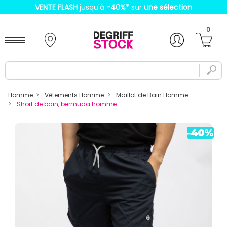
VENTE FLASH
jusqu'à
-40%
*
sur
une sélection
0
Homme
Vêtements Homme
Maillot de Bain Homme
Short de bain, bermuda homme