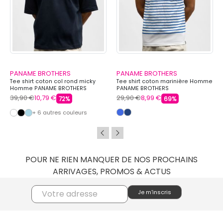
PANAME BROTHERS
PANAME BROTHERS
Tee shirt coton col rond micky
Tee shirt coton marinière Homme
Homme PANAME BROTHERS
PANAME BROTHERS
39,90 €
10,79 €
29,90 €
8,99 €
72%
69%
+ 6 autres couleurs
POUR NE RIEN MANQUER DE NOS PROCHAINS
ARRIVAGES, PROMOS & ACTUS