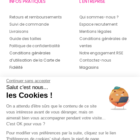
INFOS PRATIQUES
L'ENTREPRISE
Retours et remboursements
Qui sommes-nous ?
Suivi de commande
Espace recrutement
Livraisons
Mentions légales
Guide des tailles
Conditions générales de
Politique de confidentialité
ventes
Conditions générales
Notre engagement RSE
d’utilisation de la Carte de
Contactez-nous
Fidélité
Magasins
Continuer sans accepter
CONTACT
SUIVEZ-NOUS SUR LES
Salut c'est nous...
RÉSEAUX
les Cookies !
04 42 20 78 42
Du lundi au jeudi de 8h30 à 16h30 & le
On a attendu d'être sûrs que le contenu de ce site
vous intéresse avant de vous déranger, mais on
vendredi de 8h30 à 15h30
aimerait bien vous accompagner pendant votre visite...
C'est OK pour vous ?
Pour modifier vos préférences par la suite, cliquez sur le lien
'Préférences de cookies' situé dans le pied de page.