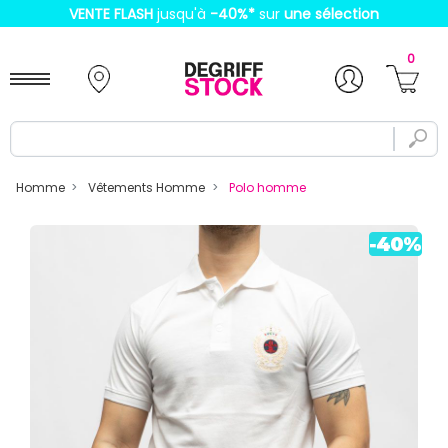
VENTE FLASH
jusqu'à
-40%
*
sur
une sélection
0
Homme
Vêtements Homme
Polo homme