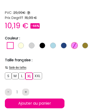
PVC :
29,99€
?
Prix Degriff :
16,99 €
10,19 €
-66%
Couleur :
BLANC
BLANC ECRU
GRIS CLAIR
NOIR
BLEU CLAIR
BLEU FONCE
ROSE
KAKI
Taille française :
Guide des tailles
S
M
L
XXL
S
M
L
XL
XXL
XL
-
+
Ajouter au panier