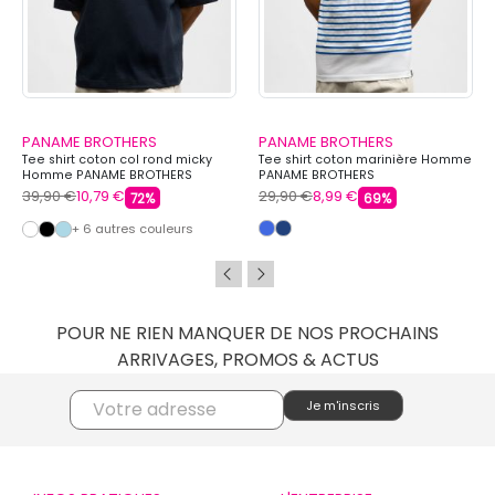
PANAME BROTHERS
PANAME BROTHERS
Tee shirt coton col rond micky
Tee shirt coton marinière Homme
Homme PANAME BROTHERS
PANAME BROTHERS
39,90 €
10,79 €
29,90 €
8,99 €
72%
69%
+ 6 autres couleurs
POUR NE RIEN MANQUER DE NOS PROCHAINS
ARRIVAGES, PROMOS & ACTUS