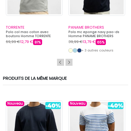
TORRENTE
PANAME BROTHERS
Polo col mao coton avec
Polo mc eponge navy pao-ds
boutons Homme TORRENTE
Homme PANAME BROTHERS
69,99 €
12,79 €
39,99 €
13,79 €
81%
65%
+ 3 autres couleurs
PRODUITS DE LA MÊME MARQUE
Nouveau
Nouveau