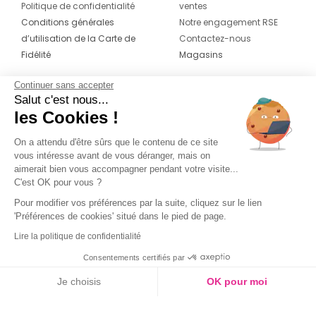
Politique de confidentialité
ventes
Conditions générales
Notre engagement RSE
d’utilisation de la Carte de
Contactez-nous
Fidélité
Magasins
Continuer sans accepter
CONTACT
SUIVEZ-NOUS SUR LES
Salut c'est nous...
RÉSEAUX
les Cookies !
04 42 20 78 42
Du lundi au jeudi de 8h30 à 16h30 & le
On a attendu d'être sûrs que le contenu de ce site
vous intéresse avant de vous déranger, mais on
vendredi de 8h30 à 15h30
aimerait bien vous accompagner pendant votre visite...
C'est OK pour vous ?
Pour modifier vos préférences par la suite, cliquez sur le lien
'Préférences de cookies' situé dans le pied de page.
Lire la politique de confidentialité
Consentements certifiés par
Je choisis
OK pour moi
Axeptio consent
Plateforme de Gestion du Consentement : Personnalisez vos O