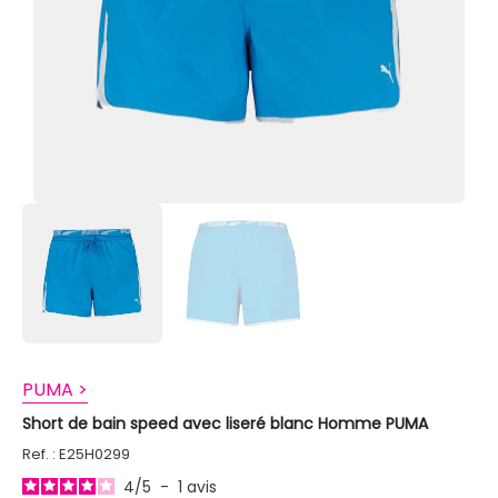
PUMA >
Short de bain speed avec liseré blanc Homme PUMA
Ref. : E25H0299
4
/
5
-
1
avis