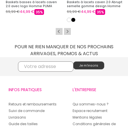
Baskets basses à lacets caven
Baskets à lacets caven 2.0 Abrupt
2.0 avec logo Homme PUMA
semelle gomme design Homme
PUMA
69,99 €
44,99 €
69,99 €
44,99 €
35%
35%
POUR NE RIEN MANQUER DE NOS PROCHAINS
ARRIVAGES, PROMOS & ACTUS
INFOS PRATIQUES
L'ENTREPRISE
Retours et remboursements
Qui sommes-nous ?
Suivi de commande
Espace recrutement
Livraisons
Mentions légales
Guide des tailles
Conditions générales de