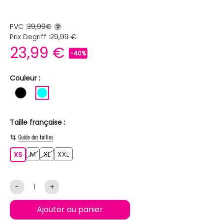
PVC :
39,99€
?
Prix Degriff :
29,99 €
23,99 €
-40%
Couleur :
NOIR
TURQUOISE
Taille française :
Guide des tailles
M
XL
XXL
XS
M
XL
XXL
XS
-
+
Ajouter au panier