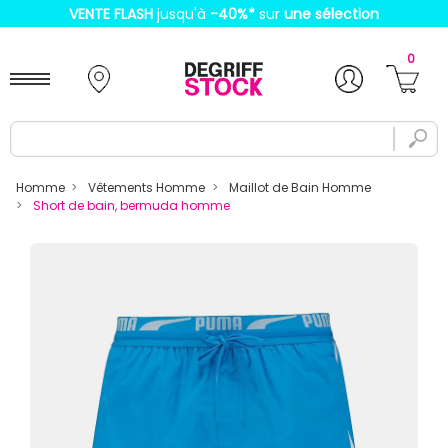
VENTE FLASH
jusqu'à
-40%
*
sur
une sélection
0
Homme
Vêtements Homme
Maillot de Bain Homme
Short de bain, bermuda homme