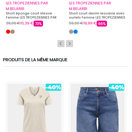
LES TROPEZIENNES PAR
LES TROPEZIENNES PAR
M.BELARBI
M.BELARBI
Short éponge court stessie
Short court denim leovanie avec
Femme LES TROPEZIENNES PAR
ourlets Femme LES TROPEZIENNES
M.BELARBI
PAR M.BELARBI
39,00 €
10,39 €
59,00 €
19,99 €
73%
66%
PRODUITS DE LA MÊME MARQUE