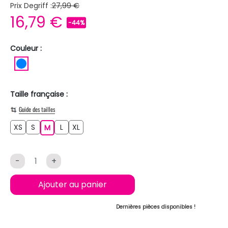
Prix Degriff :
27,99 €
16,79 €
-44%
Couleur :
BLEU
Taille française :
Guide des tailles
XS
S
L
XL
XS
S
M
L
XL
M
-
+
Ajouter au panier
Dernières pièces disponibles !