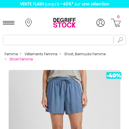
VENTE FLASH
jusqu'à
-40%
*
sur
une sélection
0
Femme
Vêtements Femme
Short, Bermuda Femme
Short Femme