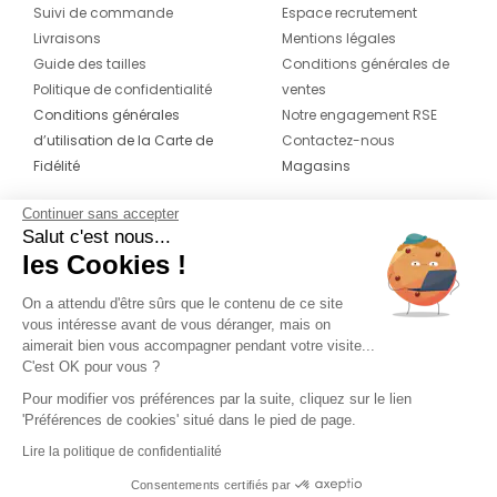
Suivi de commande
Espace recrutement
Livraisons
Mentions légales
Guide des tailles
Conditions générales de
Politique de confidentialité
ventes
Conditions générales
Notre engagement RSE
d’utilisation de la Carte de
Contactez-nous
Fidélité
Magasins
Continuer sans accepter
CONTACT
SUIVEZ-NOUS SUR LES
Salut c'est nous...
RÉSEAUX
les Cookies !
04 42 20 78 42
Du lundi au jeudi de 8h30 à 16h30 & le
On a attendu d'être sûrs que le contenu de ce site
vous intéresse avant de vous déranger, mais on
vendredi de 8h30 à 15h30
aimerait bien vous accompagner pendant votre visite...
C'est OK pour vous ?
Pour modifier vos préférences par la suite, cliquez sur le lien
'Préférences de cookies' situé dans le pied de page.
Lire la politique de confidentialité
Consentements certifiés par