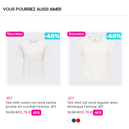
VOUS POURRIEZ AUSSI AIMER
Nouveau
Nouveau
JDY
JDY
Tee shirt coton col rond selma
Tee shirt col rond regular avec
poche en crochet Femme JDY
élastique Femme JDY
19,99 €
10,79 €
19,99 €
10,79 €
46%
46%