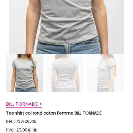
BILL TORNADE >
Tee shirt col rond coton Femme BILL TORNADE
Ref. : P26F2800B
PVC :
29,90€
?