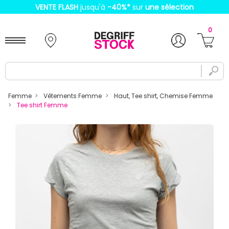
VENTE FLASH
jusqu'à
-40%
*
sur
une sélection
0
Femme
Vêtements Femme
Haut, Tee shirt, Chemise Femme
Tee shirt Femme