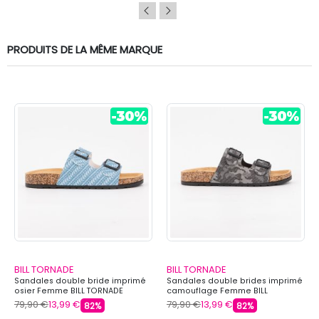
PRODUITS DE LA MÊME MARQUE
BILL TORNADE
BILL TORNADE
Sandales double bride imprimé
Sandales double brides imprimé
osier Femme BILL TORNADE
camouflage Femme BILL
TORNADE
79,90 €
13,99 €
79,90 €
13,99 €
82%
82%