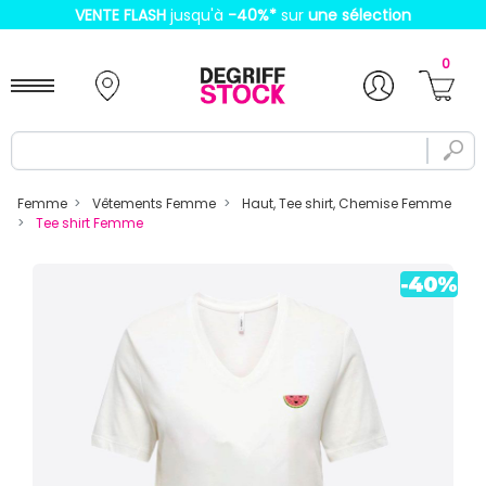
VENTE FLASH
jusqu'à
-40%
*
sur
une sélection
0
Femme
Vêtements Femme
Haut, Tee shirt, Chemise Femme
Tee shirt Femme