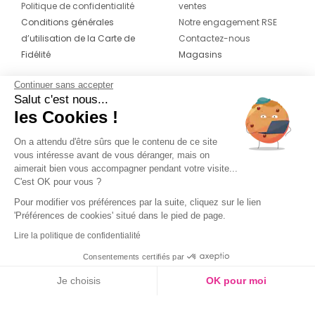
Politique de confidentialité
ventes
Conditions générales
Notre engagement RSE
d’utilisation de la Carte de
Contactez-nous
Fidélité
Magasins
Continuer sans accepter
CONTACT
SUIVEZ-NOUS SUR LES
Salut c'est nous...
RÉSEAUX
les Cookies !
04 42 20 78 42
Du lundi au jeudi de 8h30 à 16h30 & le
On a attendu d'être sûrs que le contenu de ce site
vous intéresse avant de vous déranger, mais on
vendredi de 8h30 à 15h30
aimerait bien vous accompagner pendant votre visite...
C'est OK pour vous ?
Pour modifier vos préférences par la suite, cliquez sur le lien
'Préférences de cookies' situé dans le pied de page.
Lire la politique de confidentialité
Consentements certifiés par
Je choisis
OK pour moi
Axeptio consent
Plateforme de Gestion du Consentement : Personnalisez vos O