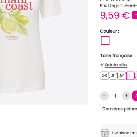
Prix Degriff :
15,99
9,59 €
Couleur :
BLANC
Taille française :
Guide des tailles
XS
S
M
XS
S
M
L
L
-
+
Dernières pièces
Livraison e