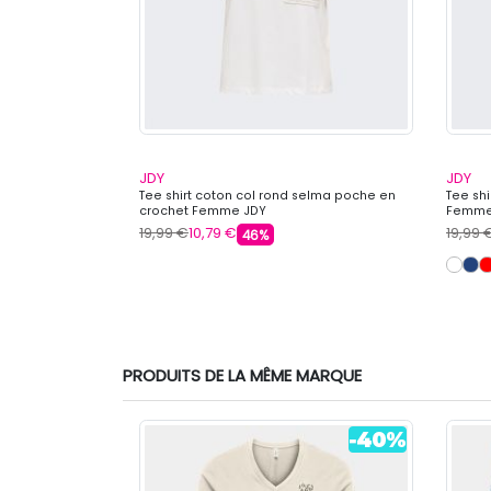
JDY
JDY
imprimé Amour
Tee shirt coton col rond selma poche en
Tee shi
mme JJXX
crochet Femme JDY
Femme
19,99 €
10,79 €
19,99 
46%
PRODUITS DE LA MÊME MARQUE