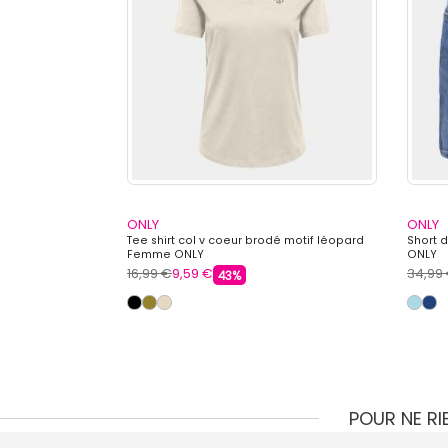
ONLY
ONLY
vec découpe
Tee shirt col v coeur brodé motif léopard
Short 
 Femme ONLY
Femme ONLY
ONLY
16,99 €
9,59 €
34,99
43%
POUR NE R