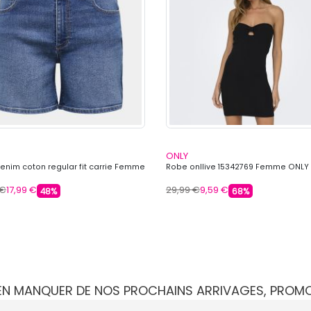
ONLY
denim coton regular fit carrie Femme
Robe onllive 15342769 Femme ONLY
 €
17,99 €
29,99 €
9,59 €
48%
68%
IEN MANQUER DE NOS PROCHAINS ARRIVAGES, PROM