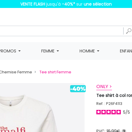
VENTE FLASH
jusqu'à
-40%
*
sur
une sélection
PROMOS
FEMME
HOMME
ENFA
t, Chemise Femme
Tee shirt Femme
ONLY >
Tee shirt à col 
Ref. : P26F4113
5
/
5
PVC :
16,99€
?