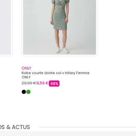
ONLY
ONLY
Robe courte doirte col v hillary Femme
Robe courte noi
ONLY
Femme ONLY
29,99 €
9,59 €
29,99 €
9,59 €
68%
OS & ACTUS