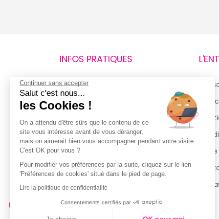
INFOS PRATIQUES
L'EN
Continuer sans accepter
Retours et remboursements
Qui 
Salut c'est nous...
Suivi de commande
Espac
les Cookies !
Livraisons
Menti
On a attendu d'être sûrs que le contenu de ce
site vous intéresse avant de vous déranger,
Guide des tailles
Condi
mais on aimerait bien vous accompagner pendant votre visite...
Politique de confidentialité
Notre
C'est OK pour vous ?
Pour modifier vos préférences par la suite, cliquez sur le lien
Conditions générales d’utilisation
Cont
'Préférences de cookies' situé dans le pied de page.
de la Carte de Fidélité
Magas
Lire la politique de confidentialité
Consentements certifiés par