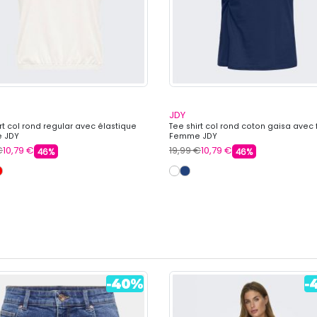
JDY
rt col rond regular avec élastique
Tee shirt col rond coton gaisa avec
 JDY
Femme JDY
€
10,79 €
19,99 €
10,79 €
46%
46%