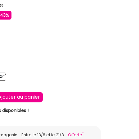
 €
-43%
XL
XL
Ajouter au panier
 disponibles !
*
n magasin
Entre le 13/8 et le 21/8
Offerte