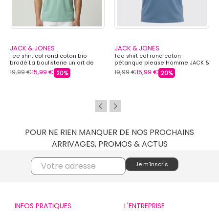
JACK & JONES
JACK & JONES
Tee shirt col rond coton bio
Tee shirt col rond coton
brodé La boulisterie un art de
pétanque please Homme JACK &
vivre Homme JACK & JONES
JONES
19,99 €
15,99 €
19,99 €
15,99 €
20%
20%
POUR NE RIEN MANQUER DE NOS PROCHAINS
ARRIVAGES, PROMOS & ACTUS
INFOS PRATIQUES
L'ENTREPRISE