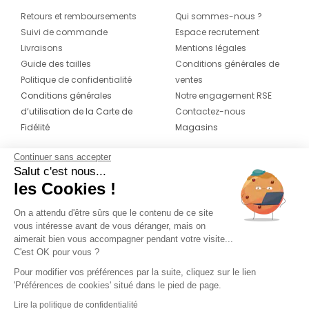
Retours et remboursements
Qui sommes-nous ?
Suivi de commande
Espace recrutement
Livraisons
Mentions légales
Guide des tailles
Conditions générales de
Politique de confidentialité
ventes
Conditions générales
Notre engagement RSE
d’utilisation de la Carte de
Contactez-nous
Fidélité
Magasins
Continuer sans accepter
CONTACT
SUIVEZ-NOUS SUR LES
Salut c'est nous...
RÉSEAUX
les Cookies !
04 42 20 78 42
Du lundi au jeudi de 8h30 à 16h30 & le
On a attendu d'être sûrs que le contenu de ce site
vous intéresse avant de vous déranger, mais on
vendredi de 8h30 à 15h30
aimerait bien vous accompagner pendant votre visite...
C'est OK pour vous ?
Pour modifier vos préférences par la suite, cliquez sur le lien
'Préférences de cookies' situé dans le pied de page.
Lire la politique de confidentialité