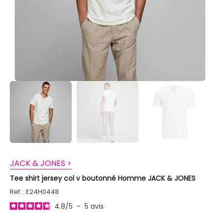
JACK & JONES >
Tee shirt jersey col v boutonné Homme JACK & JONES
Ref. : E24H0448
4.8
/
5
-
5
avis