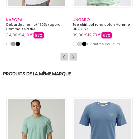
KAPORAL
UNGARO
Debardeur enric/4503/kaporal
Tee shirt col rond coton Homme
Homme KAPORAL
UNGARO
34,90 €
4,19 €
39,90 €
12,79 €
87%
67%
+ 7 autres couleurs
PRODUITS DE LA MÊME MARQUE