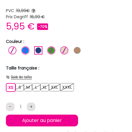
PVC :
19,99€
?
Prix Degriff :
16,99 €
5,95 €
-70%
Couleur :
BLANC
BLEU
BLEU FONCE
VERT
BEIGE
MARRON CLAIR
Taille française :
Guide des tailles
S
M
L
XL
XXL
XXXL
XS
S
M
L
XL
XXL
XXXL
XS
-
+
Ajouter au panier