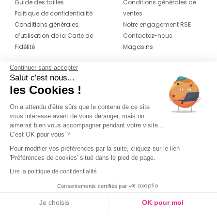
Guide des tailles
Conditions générales de
Politique de confidentialité
ventes
Conditions générales
Notre engagement RSE
d’utilisation de la Carte de
Contactez-nous
Fidélité
Magasins
Continuer sans accepter
CONTACT
SUIVEZ-NOUS SUR LES
Salut c'est nous...
RÉSEAUX
les Cookies !
04 42 20 78 42
Du lundi au jeudi de 8h30 à 16h30 & le
On a attendu d'être sûrs que le contenu de ce site
vous intéresse avant de vous déranger, mais on
vendredi de 8h30 à 15h30
aimerait bien vous accompagner pendant votre visite...
C'est OK pour vous ?
Pour modifier vos préférences par la suite, cliquez sur le lien
'Préférences de cookies' situé dans le pied de page.
Lire la politique de confidentialité
Consentements certifiés par
Je choisis
OK pour moi