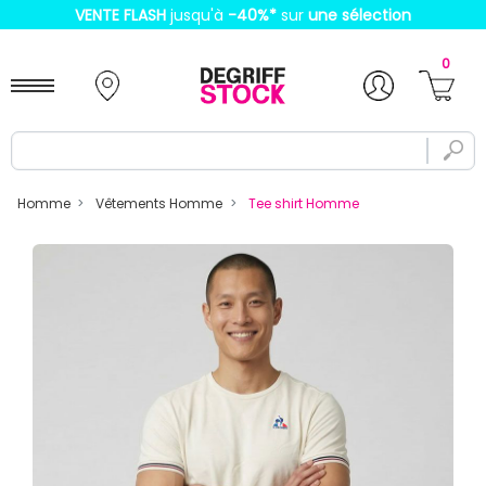
VENTE FLASH
jusqu'à
-40%
*
sur
une sélection
0
Homme
Vêtements Homme
Tee shirt Homme