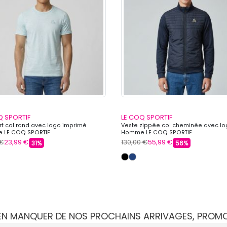
Q SPORTIF
LE COQ SPORTIF
irt col rond avec logo imprimé
Veste zippée col cheminée avec l
 LE COQ SPORTIF
Homme LE COQ SPORTIF
 €
23,99 €
130,00 €
55,99 €
31%
56%
IEN MANQUER DE NOS PROCHAINS ARRIVAGES, PROM