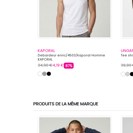
KAPORAL
UNGA
Homme LEVI'S
Debardeur enric/4503/kaporal Homme
Tee sh
KAPORAL
34,90 €
4,19 €
39,90
87%
PRODUITS DE LA MÊME MARQUE