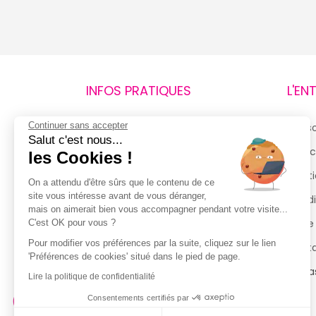
INFOS PRATIQUES
L'EN
Continuer sans accepter
Retours et remboursements
Qui 
Salut c'est nous...
Suivi de commande
Espac
les Cookies !
Livraisons
Menti
On a attendu d'être sûrs que le contenu de ce
site vous intéresse avant de vous déranger,
Guide des tailles
Condi
mais on aimerait bien vous accompagner pendant votre visite...
Politique de confidentialité
Notre
C'est OK pour vous ?
Pour modifier vos préférences par la suite, cliquez sur le lien
Conditions générales d’utilisation
Cont
'Préférences de cookies' situé dans le pied de page.
de la Carte de Fidélité
Magas
Lire la politique de confidentialité
Consentements certifiés par