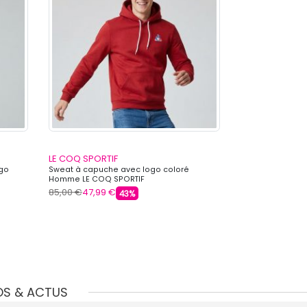
LE COQ SPORTIF
LE COQ SPORTI
ogo
Sweat à capuche avec logo coloré
Gilet zippé col
Homme LE COQ SPORTIF
LE COQ SPORTIF
85,00 €
47,99 €
85,00 €
47,99 
43%
OS & ACTUS