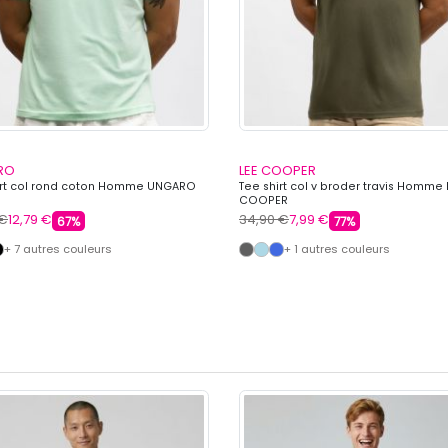
RO
LEE COOPER
irt col rond coton Homme UNGARO
Tee shirt col v broder travis Homme 
COOPER
 €
12,79 €
34,90 €
7,99 €
67%
77%
+ 7 autres couleurs
+ 1 autres couleurs