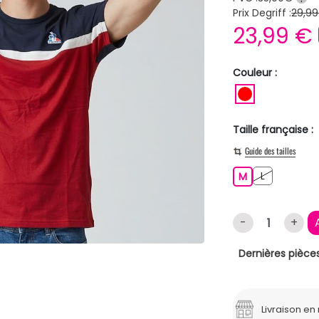
Prix Degriff :
29,99
23,99 €
Couleur :
ROUGE
Taille française :
Guide des tailles
L
M
L
M
-
+
Dernières pièces
Livraison e