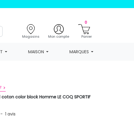
0
Magasins
Mon compte
Panier
NT
MAISON
MARQUES
F >
nd coton color block Homme LE COQ SPORTIF
-
1
avis