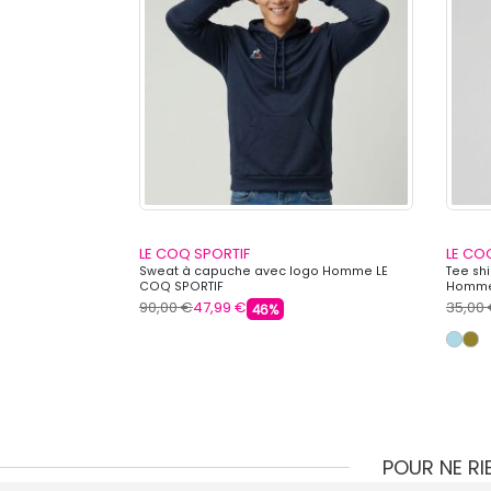
LE COQ SPORTIF
LE CO
ippé avec logo
Sweat à capuche avec logo Homme LE
Tee sh
COQ SPORTIF
Homme
90,00 €
47,99 €
35,00
46%
POUR NE R