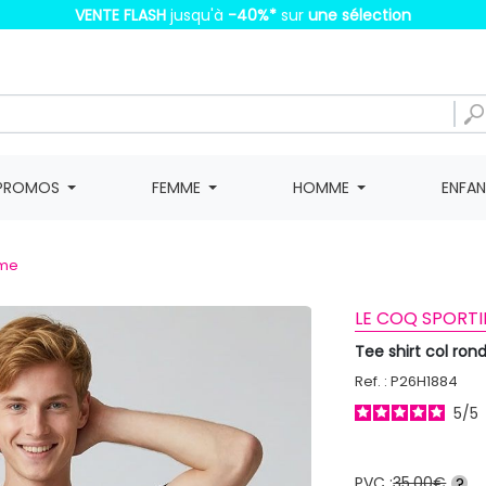
VENTE FLASH
jusqu'à
-40%
*
sur
une sélection
PROMOS
FEMME
HOMME
ENFA
mme
LE COQ SPORTI
Tee shirt col ro
Ref. : P26H1884
5
/
5
PVC :
35,00€
?