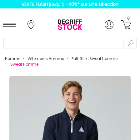
VENTE FLASH
jusqu'à
-40%
*
sur
une sélection
0
Homme
Vêtements Homme
Pull, Gilet, Sweat homme
Sweat Homme