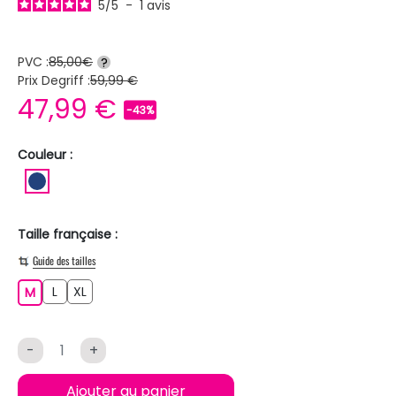
5
/
5
-
1
avis
PVC :
85,00€
?
Prix Degriff :
59,99 €
47,99 €
-43%
Couleur :
BLEU FONCE
Taille française :
Guide des tailles
L
XL
M
L
XL
M
-
+
Ajouter au panier