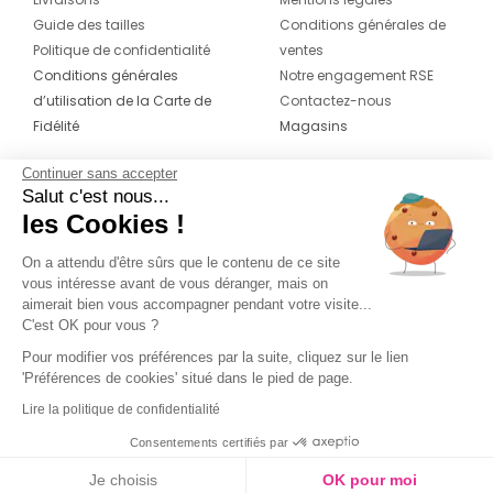
Guide des tailles
Conditions générales de
Politique de confidentialité
ventes
Conditions générales
Notre engagement RSE
d’utilisation de la Carte de
Contactez-nous
Fidélité
Magasins
Continuer sans accepter
CONTACT
SUIVEZ-NOUS SUR LES
Salut c'est nous...
RÉSEAUX
les Cookies !
04 42 20 78 42
Du lundi au jeudi de 8h30 à 16h30 & le
On a attendu d'être sûrs que le contenu de ce site
vous intéresse avant de vous déranger, mais on
vendredi de 8h30 à 15h30
aimerait bien vous accompagner pendant votre visite...
C'est OK pour vous ?
Pour modifier vos préférences par la suite, cliquez sur le lien
'Préférences de cookies' situé dans le pied de page.
Lire la politique de confidentialité
Consentements certifiés par
Je choisis
OK pour moi