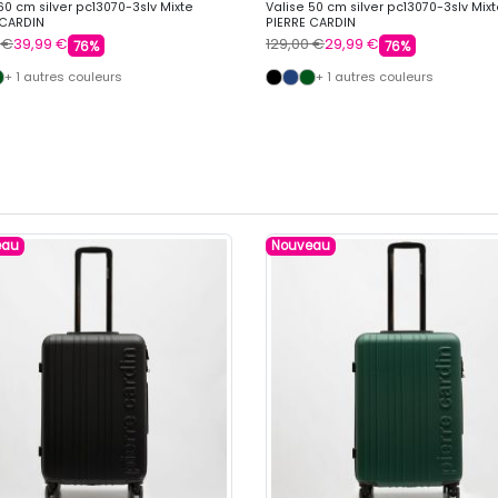
60 cm silver pc13070-3slv Mixte
Valise 50 cm silver pc13070-3slv Mix
 CARDIN
PIERRE CARDIN
 €
39,99 €
129,00 €
29,99 €
76%
76%
+ 1 autres couleurs
+ 1 autres couleurs
eau
Nouveau