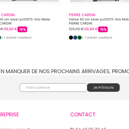
E CARDIN
PIERRE CARDIN
60 cm silver pc13070-3slv Mixte
Valise 50 cm silver pc13070-3slv Mix
 CARDIN
PIERRE CARDIN
 €
39,99 €
129,00 €
29,99 €
76%
76%
+ 1 autres couleurs
+ 1 autres couleurs
IEN MANQUER DE NOS PROCHAINS ARRIVAGES, PROM
TREPRISE
CONTACT