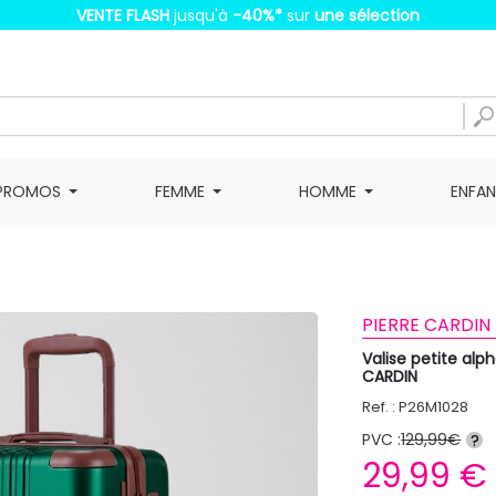
VENTE FLASH
jusqu'à
-40%
*
sur
une sélection
PROMOS
FEMME
HOMME
ENFA
PIERRE CARDIN 
Valise petite alp
CARDIN
Ref. : P26M1028
PVC :
129,99€
?
29,99 