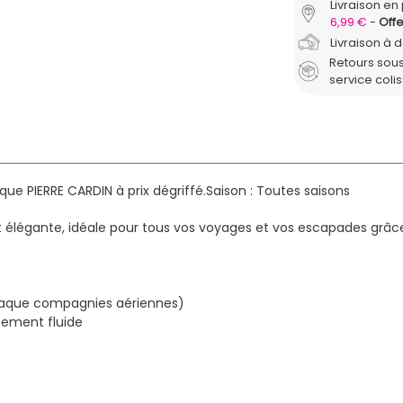
Livraison en 
6,99 €
Offe
Livraison à 
Retours sous
service coli
ue PIERRE CARDIN à prix dégriffé.
Saison : Toutes saisons
e et élégante, idéale pour tous vos voyages et vos escapades gr
chaque compagnies aériennes)
cement fluide