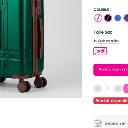
Couleur :
BLANC ECR
NOIR
BL
Taille Sac :
Guide des tailles
Petit
Petit
Prévenez-moi 
-
+
Produit disponib
Livraison e