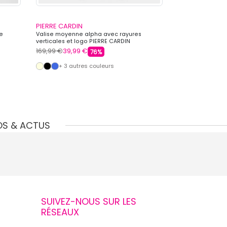
PIERRE CARDIN
PIERRE CARDIN
te
Valise moyenne alpha avec rayures
Bottines chelse
verticales et logo PIERRE CARDIN
noire Homme PI
169,99 €
39,99 €
139,99 €
89,99 
76%
+ 3 autres couleurs
OS & ACTUS
SUIVEZ-NOUS SUR LES
RÉSEAUX