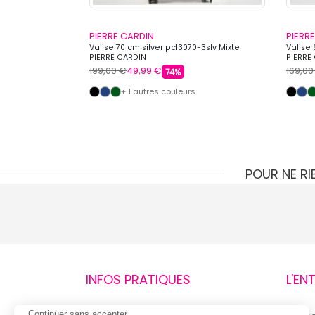
PIERRE CARDIN
PIERR
se Homme PIERRE
Valise 70 cm silver pc13070-3slv Mixte
Valise 
PIERRE CARDIN
PIERRE
199,00 €
49,99 €
169,00
74%
+ 1 autres couleurs
POUR NE R
INFOS PRATIQUES
L'EN
Continuer sans accepter