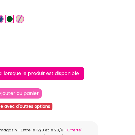
U
EU ROI
BLEU FONCE
VERT FONCE
BEIGE
lorsque le produit est disponible
Ajouter au panier
le avec d'autres options
*
n magasin
Entre le 12/8 et le 20/8
Offerte