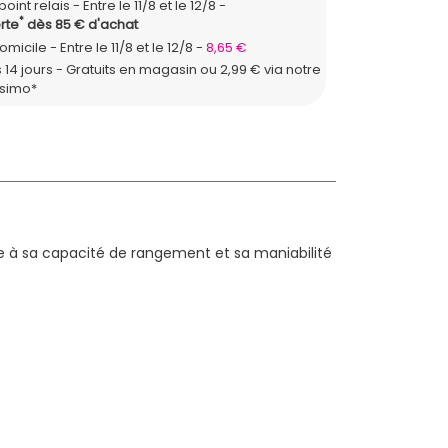
point relais
Entre le 11/8 et le 12/8
*
rte
dès 85 € d'achat
domicile
Entre le 11/8 et le 12/8
8,65 €
 14 jours - Gratuits en magasin ou 2,99 € via notre
ssimo*
âce à sa capacité de rangement et sa maniabilité