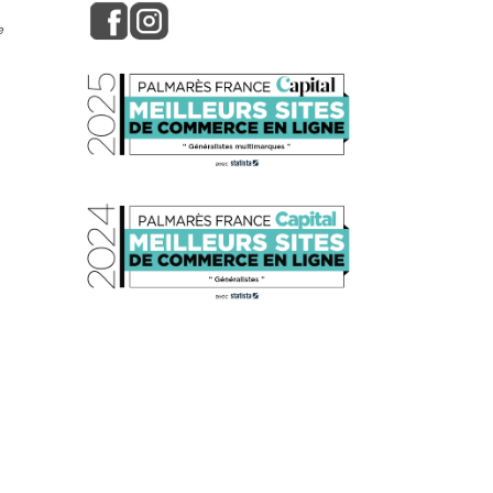
e
s réglementations. Personnalisez vos préférences pour contrôler