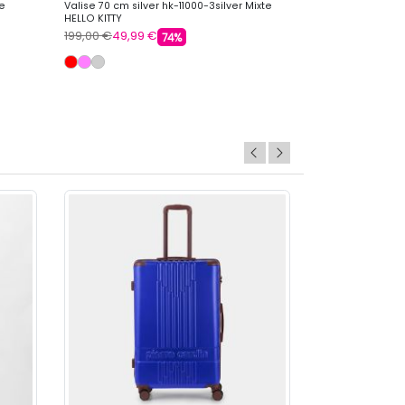
te
Valise 70 cm silver hk-11000-3silver Mixte
Valise 60 cm silv
HELLO KITTY
HELLO KITTY
199,00 €
49,99 €
169,00 €
34,99 
74%