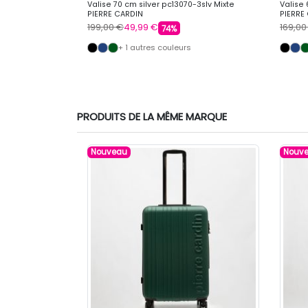
0-3pnk Mixte
Valise 70 cm silver pc13070-3slv Mixte
Valise 
PIERRE CARDIN
PIERRE
199,00 €
49,99 €
169,00
74%
+ 1 autres couleurs
PRODUITS DE LA MÊME MARQUE
Nouveau
Nouv