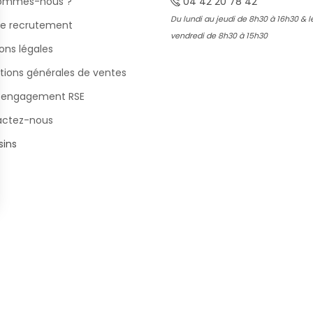
sommes-nous ?
04 42 20 78 42
Du lundi au jeudi de 8h30 à 16h30 & l
e recrutement
vendredi de 8h30 à 15h30
ons légales
tions générales de ventes
 engagement RSE
actez-nous
ins
s Options
ètres de confidentialité, en garantissant la conformité avec le