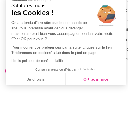
Retours et remboursements
Qui 
Salut c'est nous...
Suivi de commande
Espac
les Cookies !
Livraisons
Menti
On a attendu d'être sûrs que le contenu de ce
site vous intéresse avant de vous déranger,
Guide des tailles
Condi
mais on aimerait bien vous accompagner pendant votre visite...
Politique de confidentialité
Notre
C'est OK pour vous ?
Pour modifier vos préférences par la suite, cliquez sur le lien
Conditions générales d’utilisation
Cont
'Préférences de cookies' situé dans le pied de page.
de la Carte de Fidélité
Magas
Lire la politique de confidentialité
Consentements certifiés par
Je choisis
OK pour moi
Axeptio consent
Plateforme de Gestion du Consentement : Personnalisez vo
Notre plateforme vous permet d'adapter et de gérer vos param