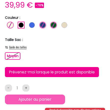
39,99 €
-76%
Couleur :
BLANC ECRU
NOIR
BLEU ROI
BLEU FONCE
VERT FONCE
BEIGE
Taille Sac :
Guide des tailles
Moyen
Moyen
Prévenez-moi lorsque le produit est disponible
-
+
Ajouter au panier