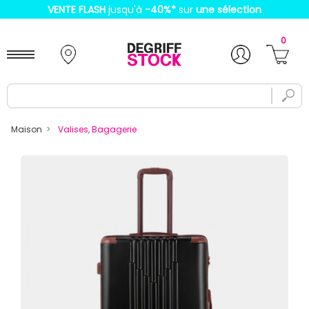
VENTE FLASH
jusqu'à
-40%
*
sur
une sélection
0
Maison
Valises, Bagagerie