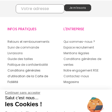
INFOS PRATIQUES
L'ENTREPRISE
Retours et remboursements
Qui sommes-nous ?
Suivi de commande
Espace recrutement
Livraisons
Mentions légales
Guide des tailles
Conditions générales de
Politique de confidentialité
ventes
Conditions générales
Notre engagement RSE
d’utilisation de la Carte de
Contactez-nous
Fidélité
Magasins
Continuer sans accepter
CONTACT
SUIVEZ-NOUS SUR LES
Salut c'est nous...
RÉSEAUX
les Cookies !
04 42 20 78 42