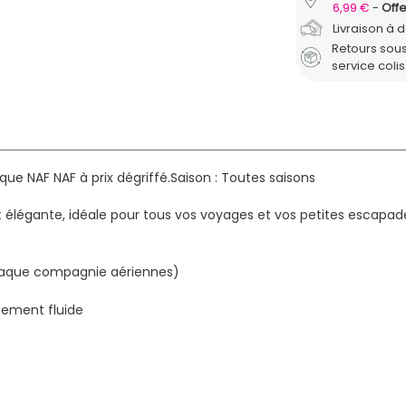
6,99 €
Offe
Livraison à 
Retours sous
service coli
ue NAF NAF à prix dégriffé.
Saison : Toutes saisons
e et élégante, idéale pour tous vos voyages et vos petites escap
chaque compagnie aériennes)
cement fluide