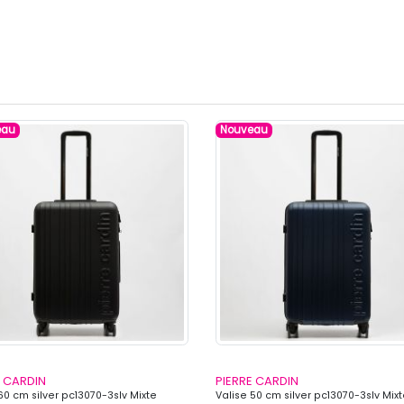
eau
Nouveau
E CARDIN
PIERRE CARDIN
60 cm silver pc13070-3slv Mixte
Valise 50 cm silver pc13070-3slv Mix