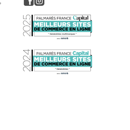
e
s réglementations. Personnalisez vos préférences pour contrôler