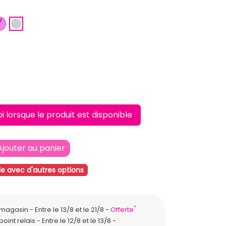
ANGE CLAIR
ROSE
ARGENT
lorsque le produit est disponible
Ajouter au panier
le avec d'autres options
*
n magasin
Entre le 13/8 et le 21/8
Offerte
point relais
Entre le 12/8 et le 13/8