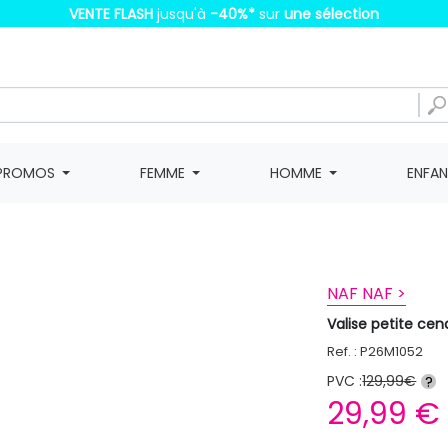
VENTE FLASH
jusqu'à
-40%
*
sur
une sélection
PROMOS
FEMME
HOMME
ENFA
NAF NAF >
Valise petite cen
Ref. : P26M1052
PVC :
129,99€
?
29,99 