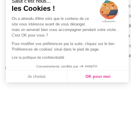
Salut c'est nous...
Suivi de commande
Espac
les Cookies !
Livraisons
Menti
On a attendu d'être sûrs que le contenu de ce
site vous intéresse avant de vous déranger,
Guide des tailles
Condi
mais on aimerait bien vous accompagner pendant votre visite...
Politique de confidentialité
Notre
C'est OK pour vous ?
Pour modifier vos préférences par la suite, cliquez sur le lien
Conditions générales d’utilisation
Cont
'Préférences de cookies' situé dans le pied de page.
de la Carte de Fidélité
Magas
Lire la politique de confidentialité
Consentements certifiés par
Je choisis
OK pour moi
Axeptio consent
Plateforme de Gestion du Consentement : Personnalisez vo
Notre plateforme vous permet d'adapter et de gérer vos param