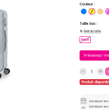
Couleur :
BLEU
JAUNE
OR
Taille Sac :
Guide des tailles
Petit
Petit
Prévenez-moi 
-
+
Produit disponib
Livraison e
Livraison en 