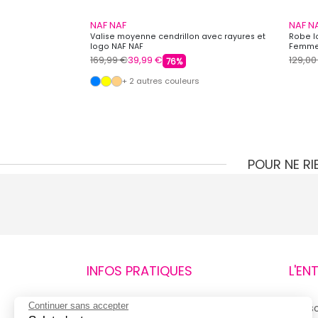
NAF NAF
NAF N
Valise moyenne cendrillon avec rayures et
Robe l
logo NAF NAF
Femme
169,99 €
39,99 €
129,00
76%
+ 2 autres couleurs
POUR NE R
INFOS PRATIQUES
L'EN
Continuer sans accepter
Retours et remboursements
Qui 