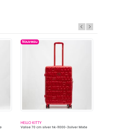
Nouveau
Nouveau
HELLO KITTY
HELLO KITTY
te
Valise 70 cm silver hk-11000-3silver Mixte
Valise 60 cm silv