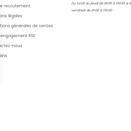
Du lundi au jeudi de 8h30 à 16h30 & l
e recrutement
vendredi de 8h30 à 15h30
ons légales
tions générales de ventes
 engagement RSE
actez-nous
ins
s Options
ètres de confidentialité, en garantissant la conformité avec le