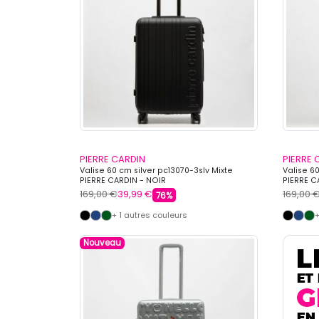
PIERRE CARDIN
PIERRE 
Valise 60 cm silver pc13070-3slv Mixte
Valise 60
PIERRE CARDIN - NOIR
PIERRE C
169,00 €
39,99 €
169,00 
76%
+ 1 autres couleurs
+
Nouveau