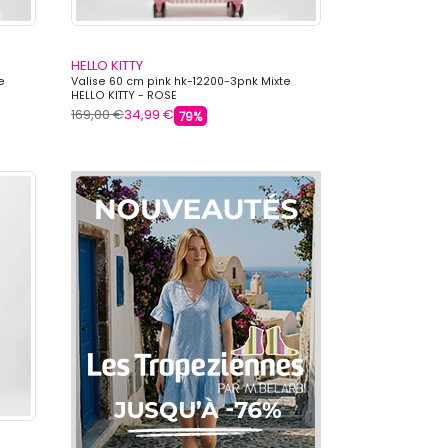
HELLO KITTY
e
Valise 60 cm pink hk-12200-3pnk Mixte
HELLO KITTY - ROSE
169,00 €
34,99 €
79%