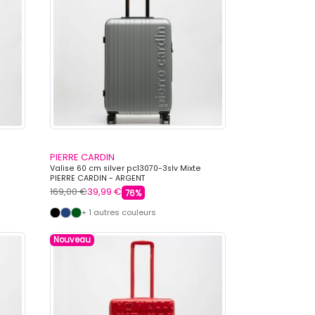
PIERRE CARDIN
e
Valise 60 cm silver pc13070-3slv Mixte
PIERRE CARDIN - ARGENT
169,00 €
39,99 €
76%
+ 1 autres couleurs
Nouveau