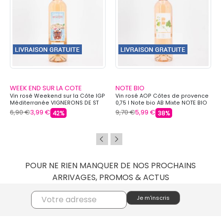
WEEK END SUR LA COTE
NOTE BIO
Vin rosé Weekend sur la Côte IGP
Vin rosé AOP Côtes de provence
Méditerranée VIGNERONS DE ST
0,75 l Note bio AB Mixte NOTE BIO
TROPEZ
6,90 €
3,99 €
9,70 €
5,99 €
42%
38%
POUR NE RIEN MANQUER DE NOS PROCHAINS
ARRIVAGES, PROMOS & ACTUS