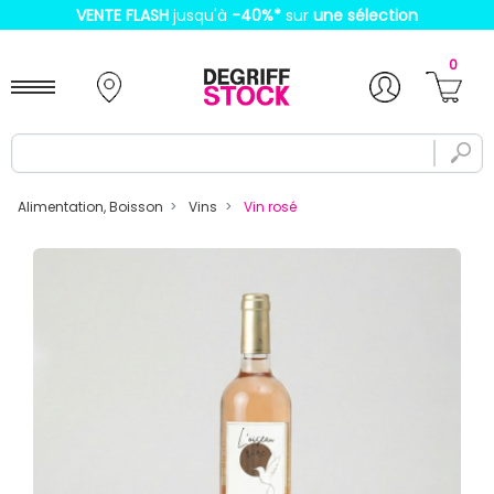
VENTE FLASH
jusqu'à
-40%
*
sur
une sélection
0
Alimentation, Boisson
Vins
Vin rosé