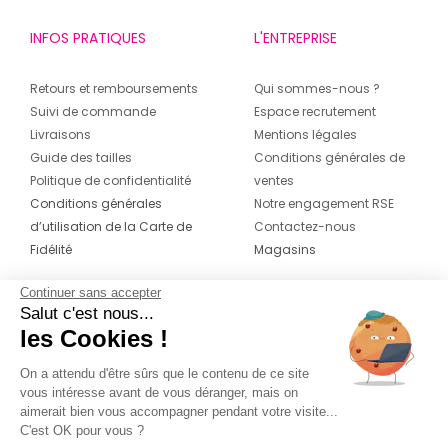
INFOS PRATIQUES
L'ENTREPRISE
Retours et remboursements
Qui sommes-nous ?
Suivi de commande
Espace recrutement
Livraisons
Mentions légales
Guide des tailles
Conditions générales de
Politique de confidentialité
ventes
Conditions générales
Notre engagement RSE
d’utilisation de la Carte de
Contactez-nous
Fidélité
Magasins
Continuer sans accepter
CONTACT
SUIVEZ-NOUS SUR LES
Salut c'est nous...
RÉSEAUX
les Cookies !
04 42 20 78 42
Du lundi au jeudi de 8h30 à 16h30 & le
On a attendu d'être sûrs que le contenu de ce site
vous intéresse avant de vous déranger, mais on
vendredi de 8h30 à 15h30
aimerait bien vous accompagner pendant votre visite...
C'est OK pour vous ?