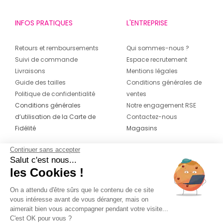
INFOS PRATIQUES
L'ENTREPRISE
Retours et remboursements
Qui sommes-nous ?
Suivi de commande
Espace recrutement
Livraisons
Mentions légales
Guide des tailles
Conditions générales de
Politique de confidentialité
ventes
Conditions générales
Notre engagement RSE
d’utilisation de la Carte de
Contactez-nous
Fidélité
Magasins
Continuer sans accepter
CONTACT
SUIVEZ-NOUS SUR LES
Salut c'est nous...
RÉSEAUX
les Cookies !
04 42 20 78 42
Du lundi au jeudi de 8h30 à 16h30 & le
On a attendu d'être sûrs que le contenu de ce site
vous intéresse avant de vous déranger, mais on
vendredi de 8h30 à 15h30
aimerait bien vous accompagner pendant votre visite...
C'est OK pour vous ?