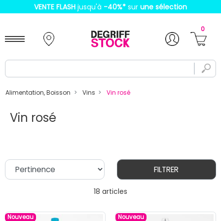
VENTE FLASH
jusqu'à
-40%
*
sur
une sélection
0
Alimentation, Boisson
Vins
Vin rosé
Vin rosé
FILTRER
18 articles
Nouveau
Nouveau