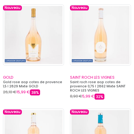
Nouveau
Nouveau
GOLD
SAINT ROCH LES VIGNES
Gold rose aop cotes de provence
Saint roch rose aop cotes de
1,5 l 2829 Mixte GOLD
provence 0,75 l 2862 Mixte SAINT
ROCH LES VIGNES
26,10 €
15,99 €
38%
8,90 €
5,99 €
32%
Nouveau
Nouveau