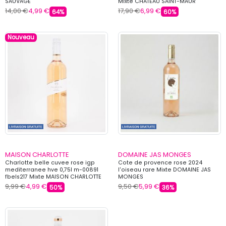
SAUVAGE
Mixte CHATEAU SAINT-MAUR
14,00 €
4,99 €
17,90 €
6,99 €
64%
60%
Nouveau
MAISON CHARLOTTE
DOMAINE JAS MONGES
Charlotte belle cuvee rose igp
Cote de provence rose 2024
mediterranee hve 0,75l m-00891
l'oiseau rare Mixte DOMAINE JAS
fbels217 Mixte MAISON CHARLOTTE
MONGES
9,99 €
4,99 €
9,50 €
5,99 €
50%
36%