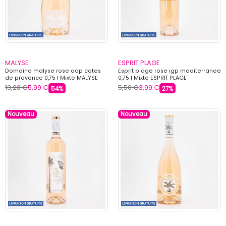
MALYSE
ESPRIT PLAGE
Domaine malyse rose aop cotes
Esprit plage rose igp mediterranee
de provence 0,75 l Mixte MALYSE
0,75 l Mixte ESPRIT PLAGE
13,20 €
5,99 €
5,50 €
3,99 €
54%
27%
Nouveau
Nouveau