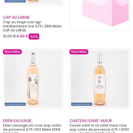
CAP AU LARGE
Cap au large rose igp
mediterranee hve 0,75 l 2819 Mixte
CAP AU LARGE
10,00 €
4,99 €
50%
Nouveau
Nouveau
EDEN SAUVAGE
CHATEAU SAINT-MAUR
Eden sauvage nm rose aop cotes
Cuvee saint m ch saint maur rose
de provence 0,75 l 1512 Mixte EDEN
aop cotes de provence 0,75 l 3093