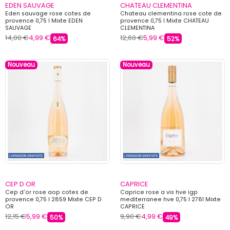
EDEN SAUVAGE
CHATEAU CLEMENTINA
Eden sauvage rose cotes de
Chateau clementina rose cote de
provence 0,75 l Mixte EDEN
provence 0,75 l Mixte CHATEAU
SAUVAGE
CLEMENTINA
14,00 €
4,99 €
12,60 €
5,99 €
64%
52%
Nouveau
Nouveau
CEP D OR
CAPRICE
Cep d'or rose aop cotes de
Caprice rose a vis hve igp
provence 0,75 l 2859 Mixte CEP D
mediterranee hve 0,75 l 2781 Mixte
OR
CAPRICE
12,15 €
5,99 €
9,90 €
4,99 €
50%
49%