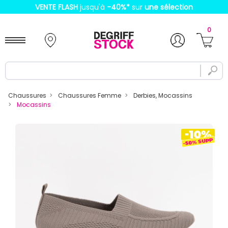
VENTE FLASH
jusqu'à
-40%
*
sur
une sélection
0
Chaussures
Chaussures Femme
Derbies, Mocassins
Mocassins