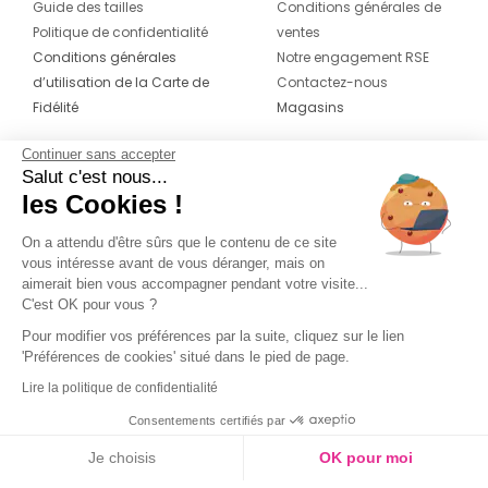
Guide des tailles
Conditions générales de
Politique de confidentialité
ventes
Conditions générales
Notre engagement RSE
d’utilisation de la Carte de
Contactez-nous
Fidélité
Magasins
Continuer sans accepter
CONTACT
SUIVEZ-NOUS SUR LES
Salut c'est nous...
RÉSEAUX
les Cookies !
04 42 20 78 42
Du lundi au jeudi de 8h30 à 16h30 & le
On a attendu d'être sûrs que le contenu de ce site
vous intéresse avant de vous déranger, mais on
vendredi de 8h30 à 15h30
aimerait bien vous accompagner pendant votre visite...
C'est OK pour vous ?
Pour modifier vos préférences par la suite, cliquez sur le lien
'Préférences de cookies' situé dans le pied de page.
Lire la politique de confidentialité
Consentements certifiés par
Je choisis
OK pour moi