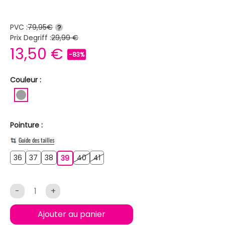
PVC :
79,95€
?
Prix Degriff :
29,99 €
13,50 €
-83%
Couleur :
GRIS
Pointure :
Guide des tailles
36
37
38
40
41
36
37
38
39
40
41
39
-
+
Ajouter au panier