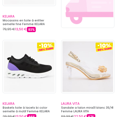
KELARA
Mocassins en toile à enfiler
semelle fine Femme KELARA
79,95 €
13,50 €
83%
KELARA
LAURA VITA
Baskets toile à lacets bi color
Sandale a talon mira01 blanc 35/41
semelle à motif Femme KELARA
Femme LAURA VITA
39,99 €
13,50 €
69,99 €
22,50 €
66%
67%