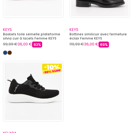
KEYS
KEYS
Baskets toile semelle plateforme
Bottines similicuir avec fermeture
silvia cuir à lacets Femme KEYS
éclair Femme KEYS
99,99 €
36,00 €
119,99 €
36,00 €
63%
69%