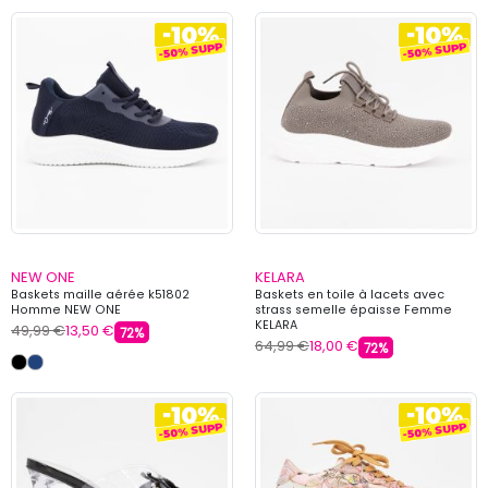
NEW ONE
KELARA
Baskets maille aérée k51802
Baskets en toile à lacets avec
Homme NEW ONE
strass semelle épaisse Femme
KELARA
49,99 €
13,50 €
72%
64,99 €
18,00 €
72%