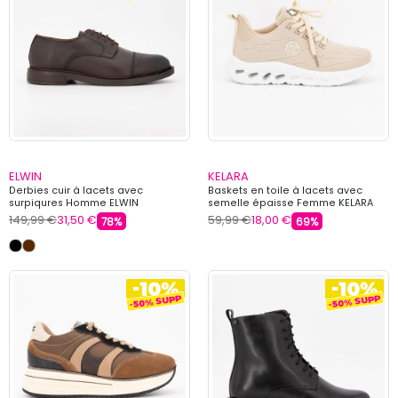
ELWIN
KELARA
Derbies cuir à lacets avec
Baskets en toile à lacets avec
surpiqures Homme ELWIN
semelle épaisse Femme KELARA
149,99 €
31,50 €
59,99 €
18,00 €
78%
69%