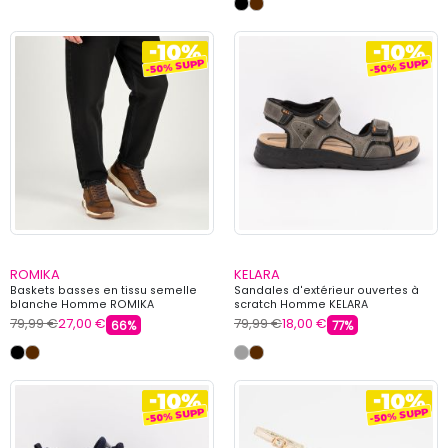
ROMIKA
KELARA
Baskets basses en tissu semelle
Sandales d'extérieur ouvertes à
blanche Homme ROMIKA
scratch Homme KELARA
79,99 €
27,00 €
79,99 €
18,00 €
66%
77%