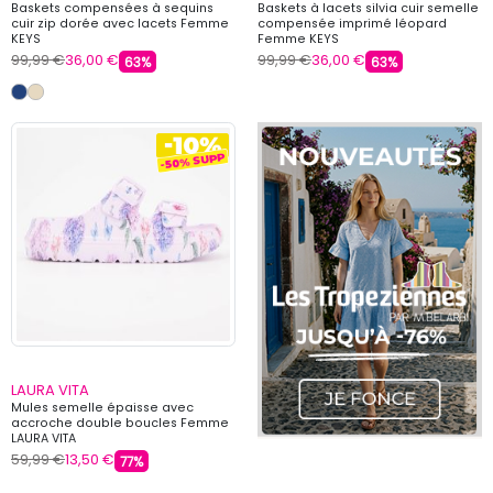
Baskets compensées à sequins
Baskets à lacets silvia cuir semelle
cuir zip dorée avec lacets Femme
compensée imprimé léopard
KEYS
Femme KEYS
99,99 €
36,00 €
99,99 €
36,00 €
63%
63%
LAURA VITA
Mules semelle épaisse avec
accroche double boucles Femme
LAURA VITA
59,99 €
13,50 €
77%