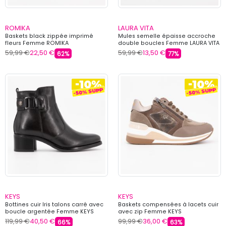
ROMIKA
LAURA VITA
Baskets black zippée imprimé
Mules semelle épaisse accroche
fleurs Femme ROMIKA
double boucles Femme LAURA VITA
59,99 €
22,50 €
59,99 €
13,50 €
62%
77%
KEYS
KEYS
Bottines cuir Iris talons carré avec
Baskets compensées à lacets cuir
boucle argentée Femme KEYS
avec zip Femme KEYS
119,99 €
40,50 €
99,99 €
36,00 €
66%
63%