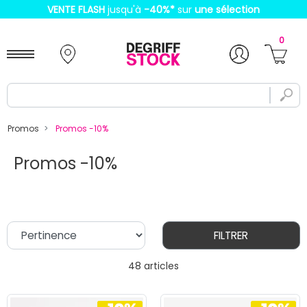
VENTE FLASH
jusqu'à
-40%
*
sur
une sélection
0
Promos
Promos -10%
Promos -10%
FILTRER
48 articles