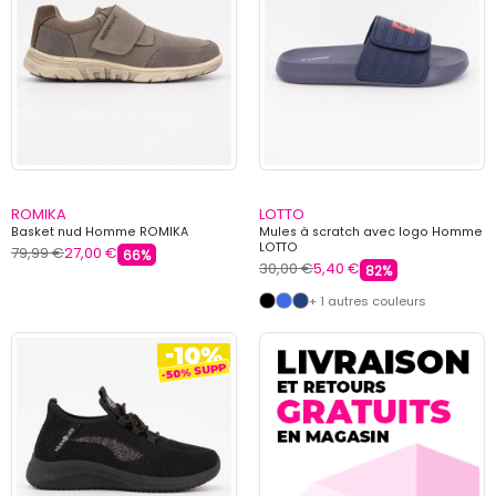
ROMIKA
LOTTO
Basket nud Homme ROMIKA
Mules à scratch avec logo Homme
LOTTO
79,99 €
27,00 €
66%
30,00 €
5,40 €
82%
+ 1 autres couleurs