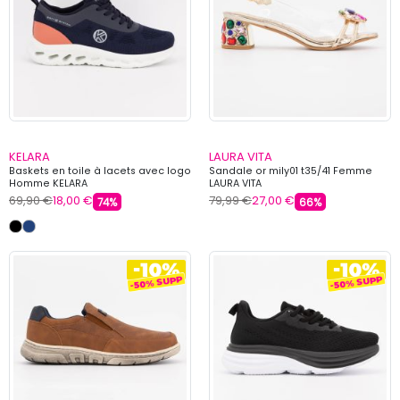
KELARA
LAURA VITA
Baskets en toile à lacets avec logo
Sandale or mily01 t35/41 Femme
Homme KELARA
LAURA VITA
69,90 €
18,00 €
79,99 €
27,00 €
74%
66%