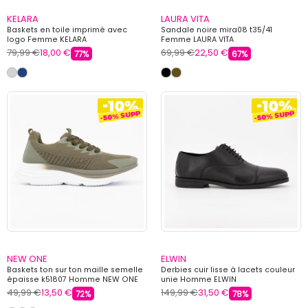
KELARA
LAURA VITA
Baskets en toile imprimé avec
Sandale noire mira08 t35/41
logo Femme KELARA
Femme LAURA VITA
79,99 €
18,00 €
69,99 €
22,50 €
77%
67%
NEW ONE
ELWIN
Baskets ton sur ton maille semelle
Derbies cuir lisse à lacets couleur
épaisse k51807 Homme NEW ONE
unie Homme ELWIN
49,99 €
13,50 €
149,99 €
31,50 €
72%
78%