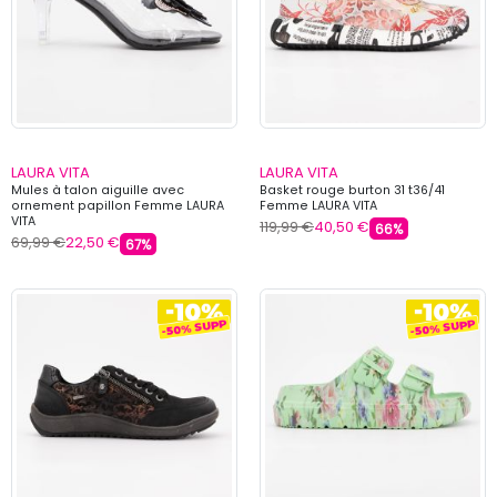
LAURA VITA
LAURA VITA
Mules à talon aiguille avec
Basket rouge burton 31 t36/41
ornement papillon Femme LAURA
Femme LAURA VITA
VITA
119,99 €
40,50 €
66%
69,99 €
22,50 €
67%