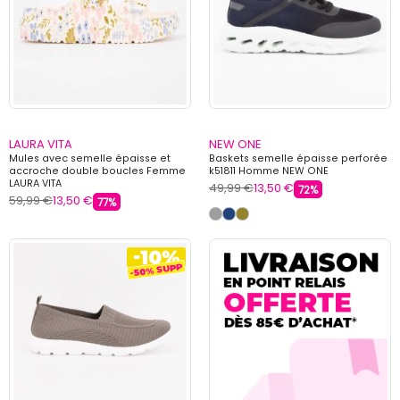
LAURA VITA
NEW ONE
Mules avec semelle épaisse et
Baskets semelle épaisse perforée
accroche double boucles Femme
k51811 Homme NEW ONE
LAURA VITA
49,99 €
13,50 €
72%
59,99 €
13,50 €
77%