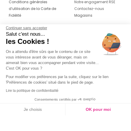
Conditions générales
Notre engagement RSE
d’utilisation de la Carte de
Contactez-nous
Fidélité
Magasins
Continuer sans accepter
CONTACT
SUIVEZ-NOUS SUR LES
Salut c'est nous...
RÉSEAUX
les Cookies !
04 42 20 78 42
Du lundi au jeudi de 8h30 à 16h30 & le
On a attendu d'être sûrs que le contenu de ce site
vous intéresse avant de vous déranger, mais on
vendredi de 8h30 à 15h30
aimerait bien vous accompagner pendant votre visite...
C'est OK pour vous ?
Pour modifier vos préférences par la suite, cliquez sur le lien
'Préférences de cookies' situé dans le pied de page.
Lire la politique de confidentialité
Consentements certifiés par
Je choisis
OK pour moi
Saison
Axeptio consent
Plateforme de Gestion du Consentement : Personnalisez vos O