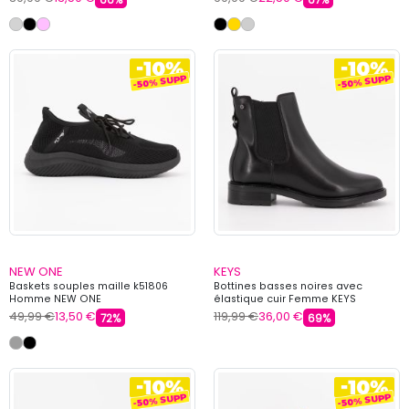
NEW ONE
KEYS
Baskets souples maille k51806
Bottines basses noires avec
Homme NEW ONE
élastique cuir Femme KEYS
49,99 €
13,50 €
119,99 €
36,00 €
72%
69%