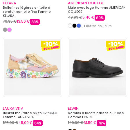
KELARA
AMERICAN COLLEGE
Ballerines légères en toile à
Mule avec logo Homme AMERICAN
scratch semelle fine Femme
COLLEGE
KELARA
49,99 €
5,40 €
89%
79,95 €
13,50 €
83%
+ 1 autres couleurs
LAURA VITA
ELWIN
Basket moutarde nikito 62 t36/41
Derbies à lacets basses cuir lisse
Femme LAURA VITA
Homme ELWIN
125,00 €
45,00 €
149,99 €
31,50 €
64%
78%