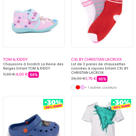
TOM & KIDDY
CXL BY CHRISTIAN LACROIX
Chaussons à Scratch La Reine des
Lot de 3 paires de chaussettes
Neiges Enfant TOM & KIDDY
colorées à rayures Enfant CXL BY
CHRISTIAN LACROIX
11,90 €
4,00 €
66%
39,00 €
1,75 €
95%
+ 1 autres couleurs