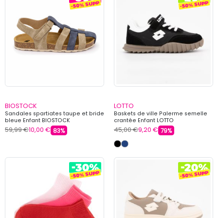
BIOSTOCK
LOTTO
Sandales spartiates taupe et bride
Baskets de ville Palerme semelle
bleue Enfant BIOSTOCK
crantée Enfant LOTTO
59,99 €
10,00 €
45,00 €
9,20 €
83%
79%