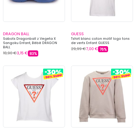
DRAGON BALL
GUESS
Sabots Dragonball z Vegeta X
Tshirt blanc coton motif logo tons
Sangoku Enfant, Bébé DRAGON
de verts Enfant GUESS
BALL
29,99 €
7,00 €
76%
18,90 €
3,15 €
83%