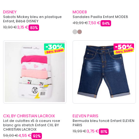
DISNEY
MODE8
Sabots Mickey bleu en plastique
Sandales Paxilla Enfant MODE8
Enfant, Bébé DISNEY
49,99 €
7,50 €
84%
18,90 €
3,15 €
83%
CXL BY CHRISTIAN LACROIX
ELEVEN PARIS
Lot de culottes x5 à coeurs rose
Bermuda bleu foncé Enfant ELEVEN
blanc gris stretch Enfant CXL BY
PARIS
CHRISTIAN LACROIX
19,99 €
3,75 €
81%
59,00 €
4,55 €
92%