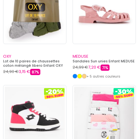
OXY
MEDUSE
Lot de 10 paires de chaussettes
Sandales Sun unies Enfant MEDUSE
coton mélangé libero Enfant OXY
24,99 €
7,20 €
71%
24,90 €
3,15 €
87%
+ 5 autres couleurs