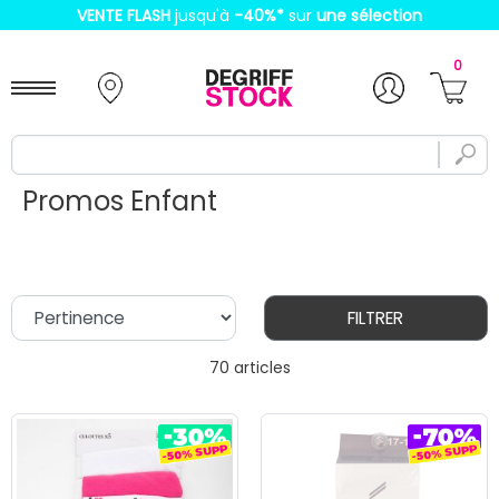
VENTE FLASH
jusqu'à
-40%
*
sur
une sélection
0
Promos Enfant
FILTRER
70 articles