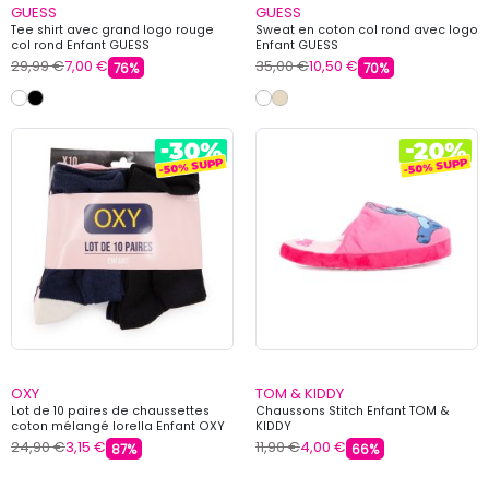
GUESS
GUESS
Tee shirt avec grand logo rouge
Sweat en coton col rond avec logo
col rond Enfant GUESS
Enfant GUESS
29,99 €
7,00 €
35,00 €
10,50 €
76%
70%
OXY
TOM & KIDDY
Lot de 10 paires de chaussettes
Chaussons Stitch Enfant TOM &
coton mélangé lorella Enfant OXY
KIDDY
24,90 €
3,15 €
11,90 €
4,00 €
87%
66%