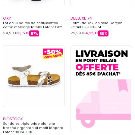
OXY
DEELUXE 74
Lot de 10 paires de chaussettes
Bermuda kaki en toile Garçon
coton mélangé lorella Enfant OXY
Enfant DEELUXE 74
24,90 €
3,15 €
29,99 €
4,25 €
87%
85%
BIOSTOCK
Sandales triple bride blanche
tressée argentée et motif léopard
Enfant BIOSTOCK