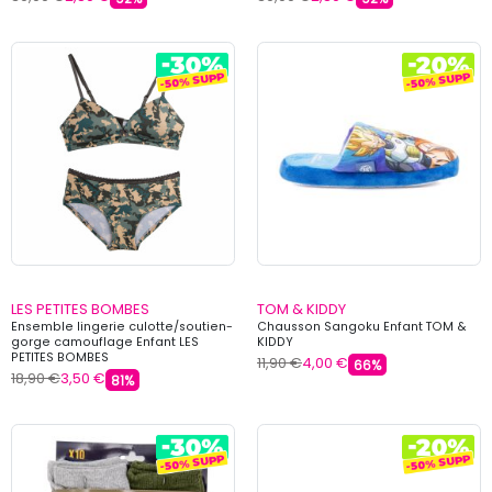
LES PETITES BOMBES
TOM & KIDDY
Ensemble lingerie culotte/soutien-
Chausson Sangoku Enfant TOM &
gorge camouflage Enfant LES
KIDDY
PETITES BOMBES
11,90 €
4,00 €
66%
18,90 €
3,50 €
81%