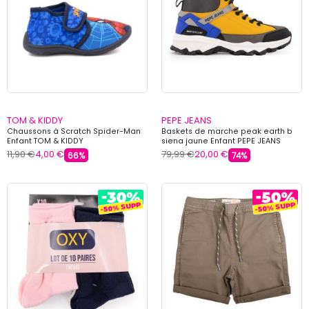
TOM & KIDDY
PEPE JEANS
Chaussons à Scratch Spider-Man
Baskets de marche peak earth b
Enfant TOM & KIDDY
siena jaune Enfant PEPE JEANS
11,90 €
4,00 €
79,99 €
20,00 €
66%
74%