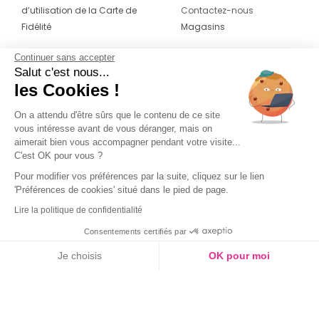
d’utilisation de la Carte de
Contactez-nous
Fidélité
Magasins
Continuer sans accepter
CONTACT
SUIVEZ-NOUS SUR LES
Salut c'est nous...
RÉSEAUX
les Cookies !
04 42 20 78 42
Du lundi au jeudi de 8h30 à 16h30 & le
On a attendu d'être sûrs que le contenu de ce site
vous intéresse avant de vous déranger, mais on
vendredi de 8h30 à 15h30
aimerait bien vous accompagner pendant votre visite...
C'est OK pour vous ?
Pour modifier vos préférences par la suite, cliquez sur le lien
'Préférences de cookies' situé dans le pied de page.
Lire la politique de confidentialité
Consentements certifiés par
Je choisis
OK pour moi
Saison
Axeptio consent
Plateforme de Gestion du Consentement : Personnalisez vos O
Notre plateforme vous permet d'adapter et de gérer vos paramètr