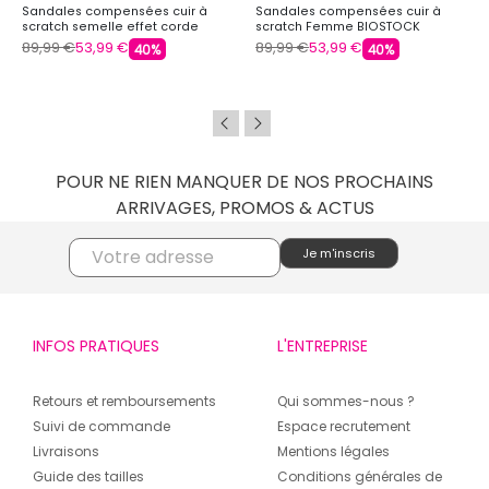
Sandales compensées cuir à
Sandales compensées cuir à
scratch semelle effet corde
scratch Femme BIOSTOCK
Femme BIOSTOCK
89,99 €
53,99 €
89,99 €
53,99 €
40%
40%
POUR NE RIEN MANQUER DE NOS PROCHAINS
ARRIVAGES, PROMOS & ACTUS
INFOS PRATIQUES
L'ENTREPRISE
Retours et remboursements
Qui sommes-nous ?
Suivi de commande
Espace recrutement
Livraisons
Mentions légales
Guide des tailles
Conditions générales de