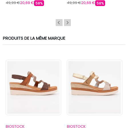
CHATTAWAK
49,99 €
20,69 €
49,99 €
20,69 €
58%
58%
PRODUITS DE LA MÊME MARQUE
BIOSTOCK
BIOSTOCK