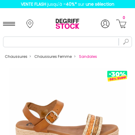
VENTE FLASH
jusqu'à
-40%
*
sur
une sélection
0
Chaussures
Chaussures Femme
Sandales