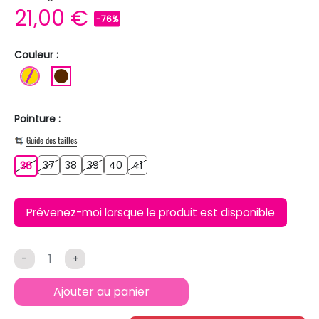
21,00 €
-76%
Couleur :
OR
MARRON
Pointure :
Guide des tailles
37
38
39
40
41
36
37
38
39
40
41
36
Prévenez-moi lorsque le produit est disponible
-
+
Ajouter au panier