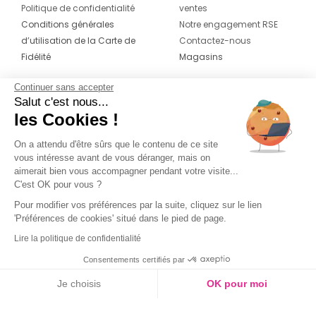
Politique de confidentialité
ventes
Conditions générales
Notre engagement RSE
d’utilisation de la Carte de
Contactez-nous
Fidélité
Magasins
Continuer sans accepter
CONTACT
SUIVEZ-NOUS SUR LES
Salut c'est nous...
RÉSEAUX
les Cookies !
04 42 20 78 42
Du lundi au jeudi de 8h30 à 16h30 & le
On a attendu d'être sûrs que le contenu de ce site
vous intéresse avant de vous déranger, mais on
vendredi de 8h30 à 15h30
aimerait bien vous accompagner pendant votre visite...
C'est OK pour vous ?
Pour modifier vos préférences par la suite, cliquez sur le lien
'Préférences de cookies' situé dans le pied de page.
Lire la politique de confidentialité
Consentements certifiés par
Je choisis
OK pour moi
Axeptio consent
Plateforme de Gestion du Consentement : Personnalisez vos O