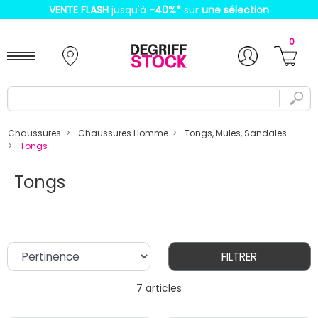
VENTE FLASH
jusqu'à
-40%
*
sur
une sélection
0
Chaussures
Chaussures Homme
Tongs, Mules, Sandales
Tongs
Tongs
FILTRER
7 articles