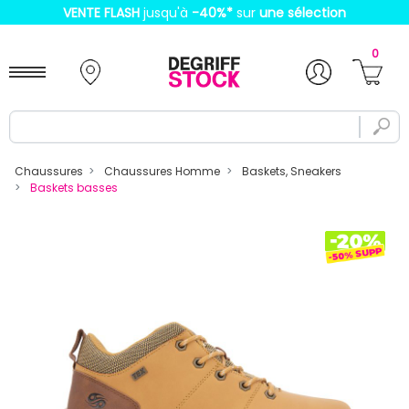
VENTE FLASH
jusqu'à
-40%
*
sur
une sélection
0
Chaussures
Chaussures Homme
Baskets, Sneakers
Baskets basses