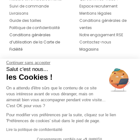
Suivi de commande
Espace recrutement
Livraisons
Mentions légales
Guide des tailles
Conditions générales de
Politique de confidentialité
ventes
Conditions générales
Notre engagement RSE
d’utilisation de la Carte de
Contactez-nous
Fidélité
Magasins
Continuer sans accepter
CONTACT
SUIVEZ-NOUS SUR LES
Salut c'est nous...
RÉSEAUX
les Cookies !
04 42 20 78 42
Du lundi au jeudi de 8h30 à 16h30 & le
On a attendu d'être sûrs que le contenu de ce site
vous intéresse avant de vous déranger, mais on
vendredi de 8h30 à 15h30
aimerait bien vous accompagner pendant votre visite...
C'est OK pour vous ?
Pour modifier vos préférences par la suite, cliquez sur le lien
'Préférences de cookies' situé dans le pied de page.
Lire la politique de confidentialité
Consentements certifiés par