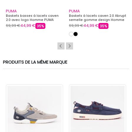
PUMA
PUMA
Baskets basses à lacets caven
Baskets à lacets caven 2.0 Abrupt
2.0 avec logo Homme PUMA
semelle gomme design Homme
PUMA
69,99 €
44,99 €
69,99 €
44,99 €
35%
35%
PRODUITS DE LA MÊME MARQUE