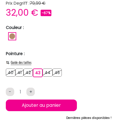
Prix Degriff :
79,99 €
32,00 €
-67%
Couleur :
MARRON CLAIR
Pointure :
Guide des tailles
40
41
42
44
45
40
41
42
43
44
45
43
-
+
Ajouter au panier
Dernières pièces disponibles !