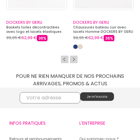
DOCKERS BY GERLI
DOCKERS BY GERLI
Baskets toiles décontractées
Chaussures bateau cuir avec
avec logo et lacets élastiques
lacets Homme DOCKERS BY GERLI
Homme DOCKERS BY GERLI
99,95 €
62,99 €
99,95 €
62,99 €
36%
36%
POUR NE RIEN MANQUER DE NOS PROCHAINS
ARRIVAGES, PROMOS & ACTUS
INFOS PRATIQUES
L'ENTREPRISE
Retours et remboursements
Qui sommes-nous ?