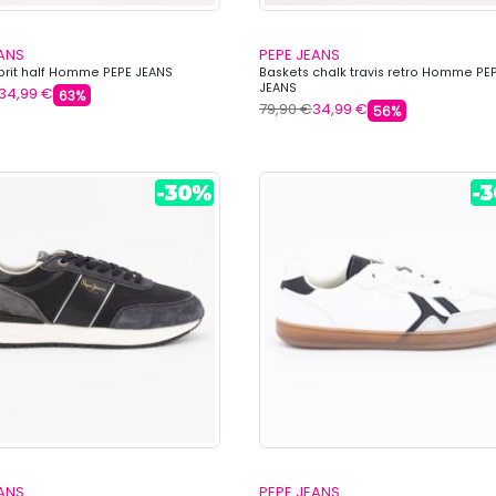
EANS
PEPE JEANS
brit half Homme PEPE JEANS
Baskets chalk travis retro Homme PE
JEANS
34,99 €
63%
79,90 €
34,99 €
56%
EANS
PEPE JEANS