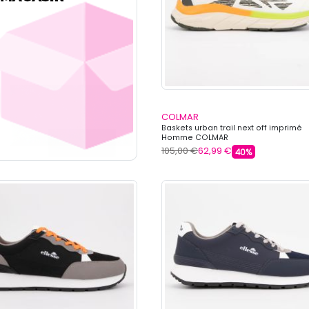
COLMAR
Baskets urban trail next off imprimé
Homme COLMAR
105,00 €
62,99 €
40%