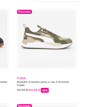
Nouveau
PUMA
emelle
Baskets à lacets army x-ray 3 Homme
PUMA
80,00 €
44,99 €
43%
Nouveau