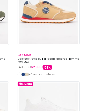
COLMAR
omme
Baskets travis cuir à lacets colorés Homme
COLMAR
149,99 €
62,99 €
58%
+ 1 autres couleurs
Nouveau