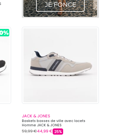
S
JACK & JONES
Baskets basses de ville avec lacets
Homme JACK & JONES
59,99 €
44,99 €
25%