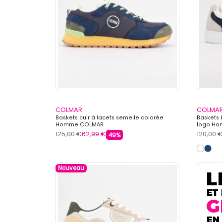
COLMAR
COLMA
Baskets cuir à lacets semelle colorée
Baskets 
Homme COLMAR
logo H
125,00 €
62,99 €
120,00 
49%
Nouveau