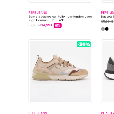
PEPE JEANS
PEPE J
Baskets basses cuir toile navy london avec
Baskets 
logo Homme PEPE JEANS
95,00 €
89,90 €
34,99 €
61%
PEPE JEANS
PEPE J