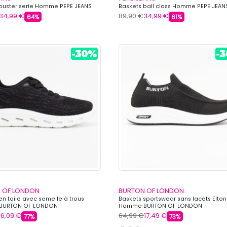
buster serie Homme PEPE JEANS
Baskets ball class Homme PEPE JEAN
34,99 €
89,90 €
34,99 €
64%
61%
 OF LONDON
BURTON OF LONDON
en toile avec semelle à trous
Baskets sportswear sans lacets Elton
BURTON OF LONDON
Homme BURTON OF LONDON
16,09 €
64,99 €
17,49 €
77%
73%