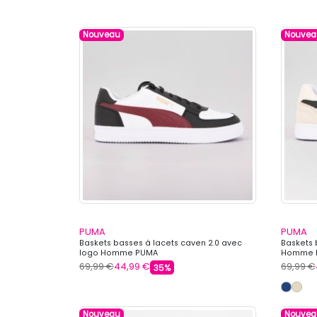
Nouveau
Nouvea
PUMA
PUMA
Baskets basses à lacets caven 2.0 avec
Baskets 
logo Homme PUMA
Homme 
69,99 €
44,99 €
69,99 €
35%
Nouveau
Nouvea