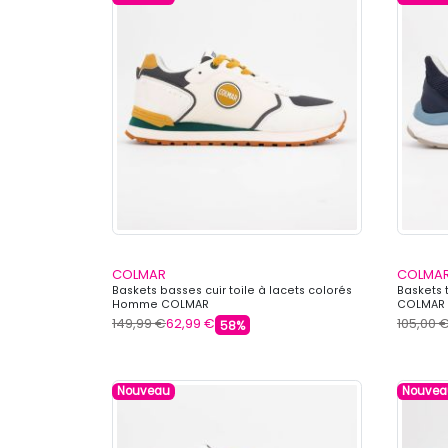
COLMAR
COLMA
Baskets basses cuir toile à lacets colorés
Baskets 
Homme COLMAR
COLMAR
149,99 €
62,99 €
105,00 
58%
Nouveau
Nouvea