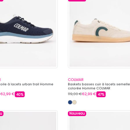
R
COLMAR
toile à lacets urban trail Homme
Baskets basses cuir à lacets semelle
colorée Homme COLMAR
€
62,99 €
119,00 €
62,99 €
40%
47%
u
Nouveau