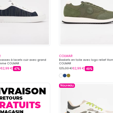
R
COLMAR
basses à lacets cuir avec grand
Baskets en toile avec logo relief H
omme COLMAR
COLMAR
€
62,99 €
125,00 €
62,99 €
47%
49%
Nouveau