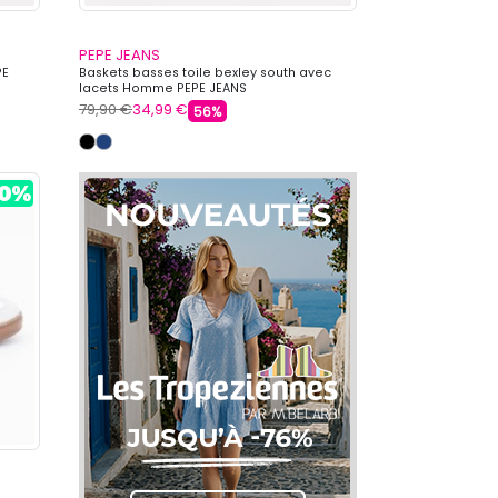
PEPE JEANS
PE
Baskets basses toile bexley south avec
lacets Homme PEPE JEANS
79,90 €
34,99 €
56%