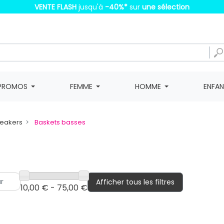
VENTE FLASH
jusqu'à
-40%
*
sur
une sélection
PROMOS
FEMME
HOMME
ENFA
neakers
Baskets basses
Afficher tous les filtres
10,00 € - 75,00 €