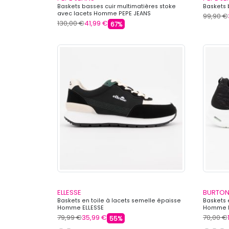
Baskets basses cuir multimatières stoke
Baskets 
avec lacets Homme PEPE JEANS
99,90 €
130,00 €
41,99 €
67%
ELLESSE
BURTON
Baskets en toile à lacets semelle épaisse
Baskets 
Homme ELLESSE
Homme 
79,99 €
35,99 €
70,00 €
55%