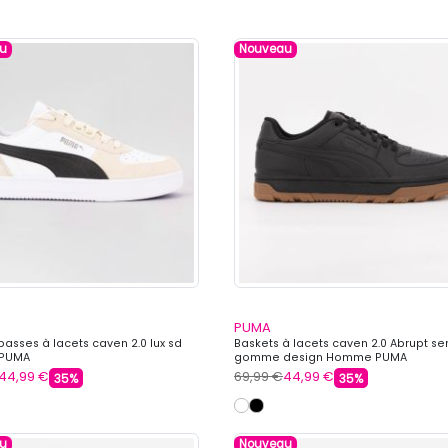
u
Nouveau
PUMA
basses à lacets caven 2.0 lux sd
Baskets à lacets caven 2.0 Abrupt s
PUMA
gomme design Homme PUMA
44,99 €
69,99 €
44,99 €
35%
35%
u
Nouveau