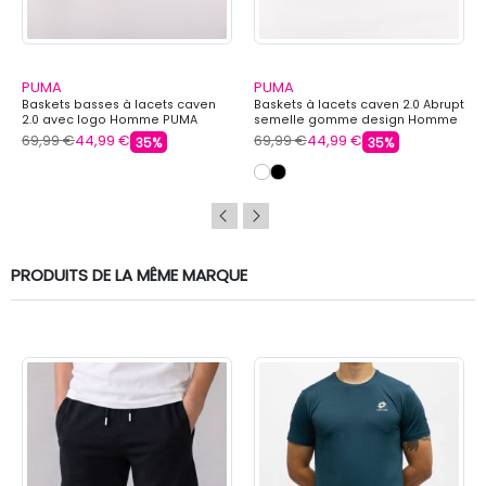
PUMA
PUMA
Baskets basses à lacets caven
Baskets à lacets caven 2.0 Abrupt
2.0 avec logo Homme PUMA
semelle gomme design Homme
PUMA
69,99 €
44,99 €
69,99 €
44,99 €
35%
35%
PRODUITS DE LA MÊME MARQUE