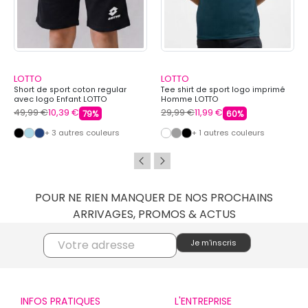
LOTTO
LOTTO
Short de sport coton regular
Tee shirt de sport logo imprimé
avec logo Enfant LOTTO
Homme LOTTO
49,99 €
10,39 €
29,99 €
11,99 €
79%
60%
+ 3 autres couleurs
+ 1 autres couleurs
POUR NE RIEN MANQUER DE NOS PROCHAINS
ARRIVAGES, PROMOS & ACTUS
INFOS PRATIQUES
L'ENTREPRISE