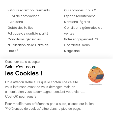
Retours et remboursements
Qui sommes-nous ?
Suivi de commande
Espace recrutement
Livraisons
Mentions légales
Guide des tailles
Conditions générales de
Politique de confidentialité
ventes
Conditions générales
Notre engagement RSE
d’utilisation de la Carte de
Contactez-nous
Fidélité
Magasins
Continuer sans accepter
CONTACT
SUIVEZ-NOUS SUR LES
Salut c'est nous...
RÉSEAUX
les Cookies !
04 42 20 78 42
Du lundi au jeudi de 8h30 à 16h30 & le
On a attendu d'être sûrs que le contenu de ce site
vous intéresse avant de vous déranger, mais on
vendredi de 8h30 à 15h30
aimerait bien vous accompagner pendant votre visite...
C'est OK pour vous ?
Pour modifier vos préférences par la suite, cliquez sur le lien
'Préférences de cookies' situé dans le pied de page.