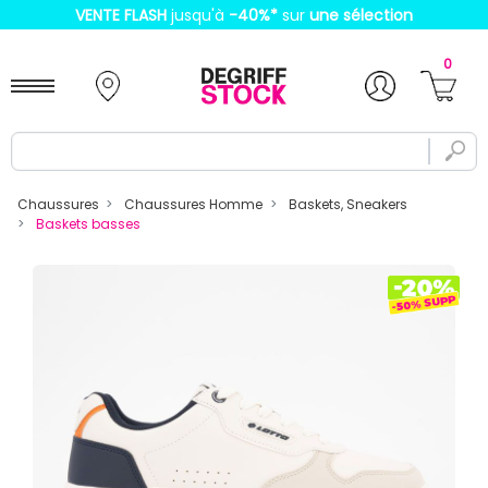
VENTE FLASH
jusqu'à
-40%
*
sur
une sélection
0
Chaussures
Chaussures Homme
Baskets, Sneakers
Baskets basses