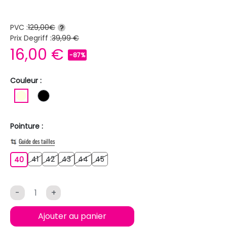
PVC :
129,00€
?
Prix Degriff :
39,99 €
16,00 €
-87%
Couleur :
BLANC ECRU
NOIR
Pointure :
Guide des tailles
41
42
43
44
45
40
41
42
43
44
45
40
-
+
Ajouter au panier