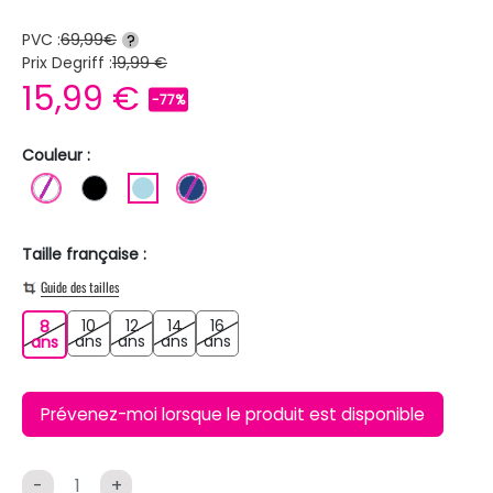
PVC :
69,99€
?
Prix Degriff :
19,99 €
15,99 €
-77%
Couleur :
BLANC
NOIR
BLEU CLAIR
BLEU FONCE
Taille française :
Guide des tailles
10
12
14
16
8
10 ans
12 ans
14 ans
16 ans
8 ans
ans
ans
ans
ans
ans
Prévenez-moi lorsque le produit est disponible
-
+