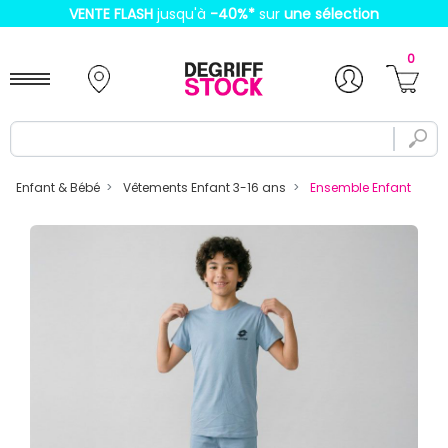
VENTE FLASH
jusqu'à
-40%
*
sur
une sélection
0
Enfant & Bébé
Vêtements Enfant 3-16 ans
Ensemble Enfant