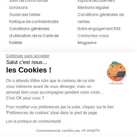
Suivi de commande
Espace recrutement
Livraisons
Mentions légales
Guide des tailles
Conditions générales de
Politique de confidentialité
ventes
Conditions générales
Notre engagement RSE
d’utilisation de la Carte de
Contactez-nous
Fidélité
Magasins
Continuer sans accepter
CONTACT
SUIVEZ-NOUS SUR LES
Salut c'est nous...
RÉSEAUX
les Cookies !
04 42 20 78 42
Du lundi au jeudi de 8h30 à 16h30 & le
On a attendu d'être sûrs que le contenu de ce site
vous intéresse avant de vous déranger, mais on
vendredi de 8h30 à 15h30
aimerait bien vous accompagner pendant votre visite...
C'est OK pour vous ?
Pour modifier vos préférences par la suite, cliquez sur le lien
'Préférences de cookies' situé dans le pied de page.
Lire la politique de confidentialité
Consentements certifiés par