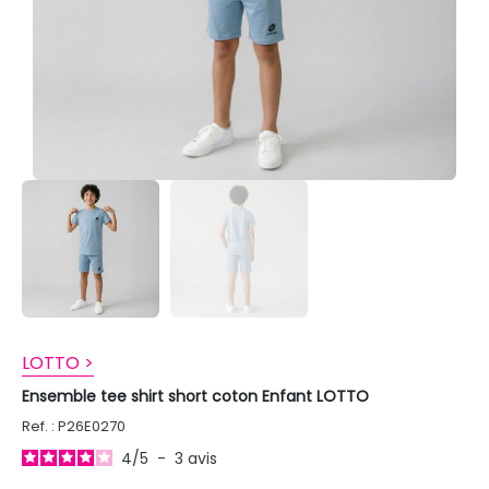
LOTTO >
Ensemble tee shirt short coton Enfant LOTTO
Ref. : P26E0270
4
/
5
-
3
avis