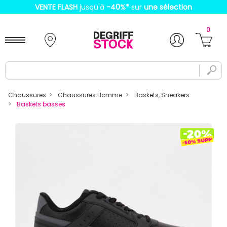
VENTE FLASH
jusqu'à
-40%
*
sur
une sélection
0
Chaussures
Chaussures Homme
Baskets, Sneakers
Baskets basses