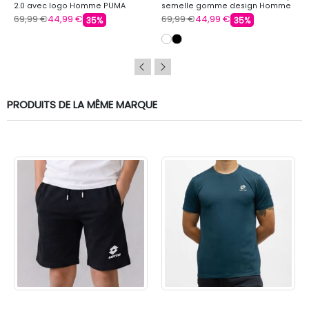
2.0 avec logo Homme PUMA
semelle gomme design Homme
PUMA
69,99 €
44,99 €
69,99 €
44,99 €
35%
35%
PRODUITS DE LA MÊME MARQUE