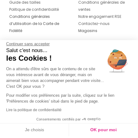
Guide des tailles
Conditions générales de
Politique de confidentialité
ventes
Conditions générales
Notre engagement RSE
d’utilisation de la Carte de
Contactez-nous
Fidélité
Magasins
Continuer sans accepter
CONTACT
SUIVEZ-NOUS SUR LES
Salut c'est nous...
RÉSEAUX
les Cookies !
04 42 20 78 42
Du lundi au jeudi de 8h30 à 16h30 & le
On a attendu d'être sûrs que le contenu de ce site
vous intéresse avant de vous déranger, mais on
vendredi de 8h30 à 15h30
aimerait bien vous accompagner pendant votre visite...
C'est OK pour vous ?
Pour modifier vos préférences par la suite, cliquez sur le lien
'Préférences de cookies' situé dans le pied de page.
Lire la politique de confidentialité
Consentements certifiés par
Je choisis
OK pour moi