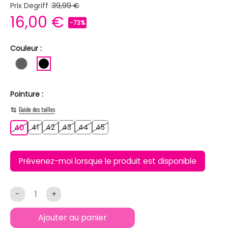
Prix Degriff :
39,99 €
16,00 €
-73%
Couleur :
GRIS FONCE
NOIR
Pointure :
Guide des tailles
41
42
43
44
45
40
41
42
43
44
45
40
Prévenez-moi lorsque le produit est disponible
-
+
Ajouter au panier