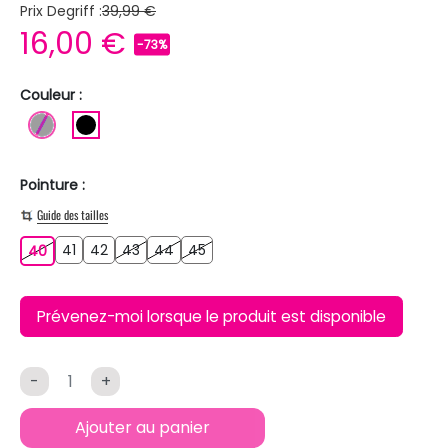
Prix Degriff :
39,99 €
16,00 €
-73%
Couleur :
GRIS
NOIR
Pointure :
Guide des tailles
41
42
43
44
45
40
41
42
43
44
45
40
Prévenez-moi lorsque le produit est disponible
-
+
Ajouter au panier