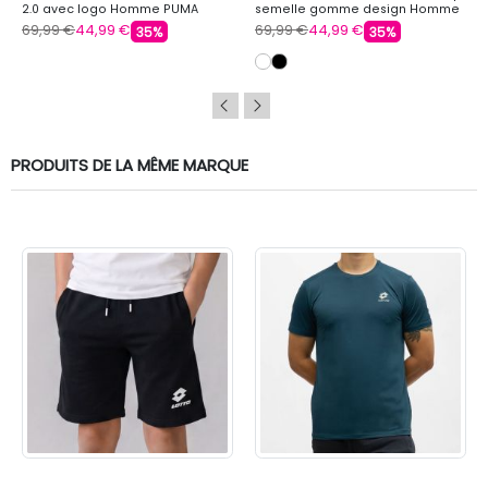
2.0 avec logo Homme PUMA
semelle gomme design Homme
PUMA
69,99 €
44,99 €
69,99 €
44,99 €
35%
35%
PRODUITS DE LA MÊME MARQUE