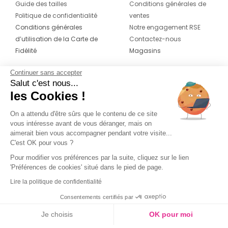
Guide des tailles
Conditions générales de
Politique de confidentialité
ventes
Conditions générales
Notre engagement RSE
d’utilisation de la Carte de
Contactez-nous
Fidélité
Magasins
Continuer sans accepter
CONTACT
SUIVEZ-NOUS SUR LES
Salut c'est nous...
RÉSEAUX
les Cookies !
04 42 20 78 42
Du lundi au jeudi de 8h30 à 16h30 & le
On a attendu d'être sûrs que le contenu de ce site
vous intéresse avant de vous déranger, mais on
vendredi de 8h30 à 15h30
aimerait bien vous accompagner pendant votre visite...
C'est OK pour vous ?
Pour modifier vos préférences par la suite, cliquez sur le lien
'Préférences de cookies' situé dans le pied de page.
Lire la politique de confidentialité
Consentements certifiés par
Je choisis
OK pour moi