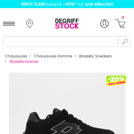
VENTE FLASH
jusqu'à
-40%
*
sur
une sélection
0
Chaussures
Chaussures Homme
Baskets, Sneakers
Baskets basses