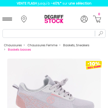
VENTE FLASH
jusqu'à
-40%
*
sur
une sélection
0
Chaussures
Chaussures Femme
Baskets, Sneakers
Baskets basses