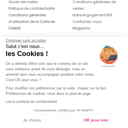
Guide des tailles
Conditions générales de
Politique de confidentialité
ventes
Conditions générales
Notre engagement RSE
d’utilisation de la Carte de
Contactez-nous
Fidélité
Magasins
Continuer sans accepter
CONTACT
SUIVEZ-NOUS SUR LES
Salut c'est nous...
RÉSEAUX
les Cookies !
04 42 20 78 42
Du lundi au jeudi de 8h30 à 16h30 & le
On a attendu d'être sûrs que le contenu de ce site
vous intéresse avant de vous déranger, mais on
vendredi de 8h30 à 15h30
aimerait bien vous accompagner pendant votre visite...
C'est OK pour vous ?
Pour modifier vos préférences par la suite, cliquez sur le lien
'Préférences de cookies' situé dans le pied de page.
Lire la politique de confidentialité
Consentements certifiés par
Je choisis
OK pour moi