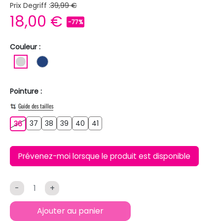
Prix Degriff :
39,99 €
18,00 €
-77%
Couleur :
GRIS CLAIR
BLEU FONCE
Pointure :
Guide des tailles
37
38
39
40
41
36
37
38
39
40
41
36
Prévenez-moi lorsque le produit est disponible
-
+
Ajouter au panier