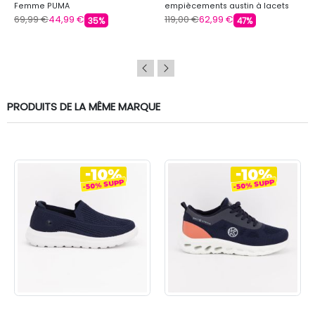
Femme PUMA
empiècements austin à lacets
Femme COLMAR
69,99 €
44,99 €
119,00 €
62,99 €
35%
47%
PRODUITS DE LA MÊME MARQUE