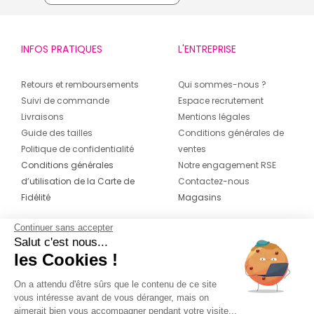
INFOS PRATIQUES
L'ENTREPRISE
Retours et remboursements
Qui sommes-nous ?
Suivi de commande
Espace recrutement
Livraisons
Mentions légales
Guide des tailles
Conditions générales de
Politique de confidentialité
ventes
Conditions générales
Notre engagement RSE
d’utilisation de la Carte de
Contactez-nous
Fidélité
Magasins
Continuer sans accepter
CONTACT
SUIVEZ-NOUS SUR LES
Salut c'est nous...
RÉSEAUX
les Cookies !
04 42 20 78 42
Du lundi au jeudi de 8h30 à 16h30 & le
On a attendu d'être sûrs que le contenu de ce site
vous intéresse avant de vous déranger, mais on
vendredi de 8h30 à 15h30
aimerait bien vous accompagner pendant votre visite...