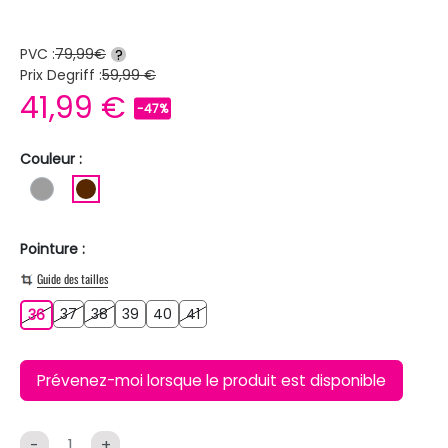
PVC :
79,99€
?
Prix Degriff :
59,99 €
41,99 €
-47%
Couleur :
GRIS
MARRON
Pointure :
Guide des tailles
37
38
39
40
41
36
37
38
39
40
41
36
Prévenez-moi lorsque le produit est disponible
-
+