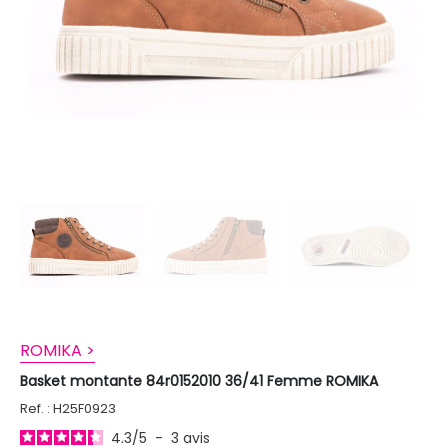
ROMIKA >
Basket montante 84r0152010 36/41 Femme ROMIKA
Ref. : H25F0923
4.3
/
5
-
3
avis