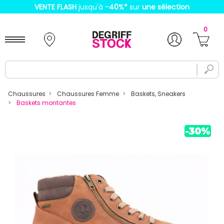
VENTE FLASH
jusqu'à
-40%
*
sur
une sélection
0
Chaussures
Chaussures Femme
Baskets, Sneakers
Baskets montantes