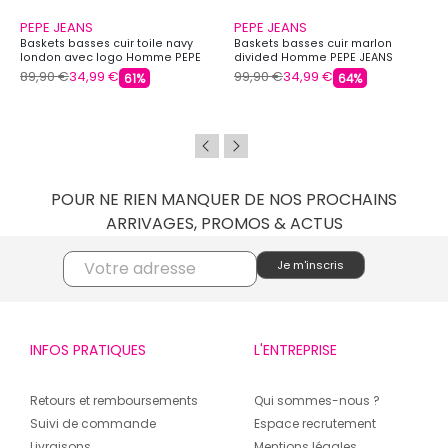
PEPE JEANS
PEPE JEANS
Baskets basses cuir toile navy
Baskets basses cuir marlon
london avec logo Homme PEPE
divided Homme PEPE JEANS
JEANS
89,90 €
34,99 €
99,90 €
34,99 €
61%
64%
POUR NE RIEN MANQUER DE NOS PROCHAINS
ARRIVAGES, PROMOS & ACTUS
INFOS PRATIQUES
L'ENTREPRISE
Retours et remboursements
Qui sommes-nous ?
Suivi de commande
Espace recrutement
Livraisons
Mentions légales