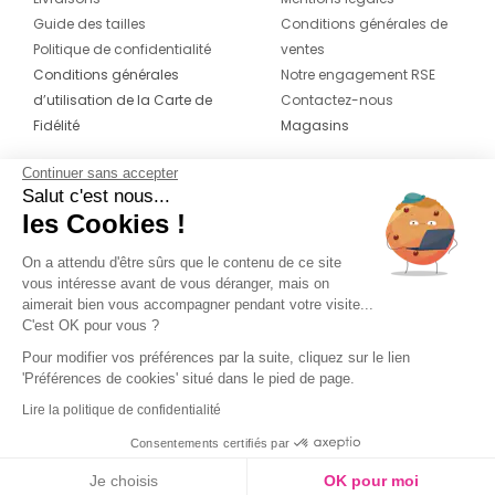
Guide des tailles
Conditions générales de
Politique de confidentialité
ventes
Conditions générales
Notre engagement RSE
d’utilisation de la Carte de
Contactez-nous
Fidélité
Magasins
Continuer sans accepter
CONTACT
SUIVEZ-NOUS SUR LES
Salut c'est nous...
RÉSEAUX
les Cookies !
04 42 20 78 42
Du lundi au jeudi de 8h30 à 16h30 & le
On a attendu d'être sûrs que le contenu de ce site
vous intéresse avant de vous déranger, mais on
vendredi de 8h30 à 15h30
aimerait bien vous accompagner pendant votre visite...
C'est OK pour vous ?
Pour modifier vos préférences par la suite, cliquez sur le lien
'Préférences de cookies' situé dans le pied de page.
Lire la politique de confidentialité
Consentements certifiés par
Je choisis
OK pour moi