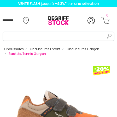
VENTE FLASH
jusqu'à
-40%
*
sur
une sélection
0
Chaussures
Chaussures Enfant
Chaussures Garçon
Baskets, Tennis Garçon