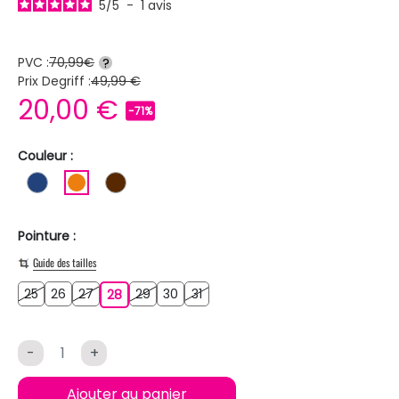
5
/
5
-
1
avis
PVC :
70,99€
?
Prix Degriff :
49,99 €
20,00 €
-71%
Couleur :
BLEU FONCE
ORANGE
MARRON
Pointure :
Guide des tailles
25
26
27
29
30
31
25
26
27
28
29
30
31
28
-
+
Ajouter au panier